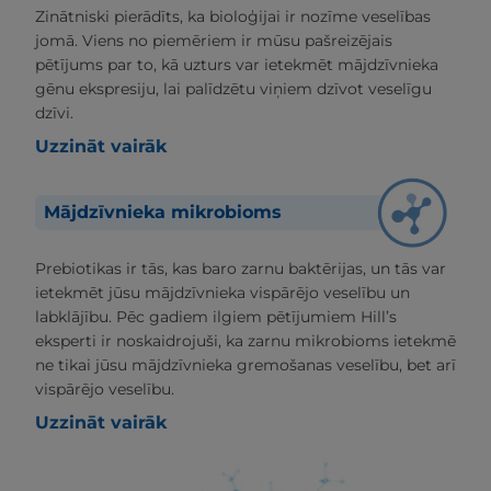
Zinātniski pierādīts, ka bioloģijai ir nozīme veselības
jomā. Viens no piemēriem ir mūsu pašreizējais
pētījums par to, kā uzturs var ietekmēt mājdzīvnieka
gēnu ekspresiju, lai palīdzētu viņiem dzīvot veselīgu
dzīvi.
Uzzināt vairāk
Mājdzīvnieka mikrobioms
Prebiotikas ir tās, kas baro zarnu baktērijas, un tās var
ietekmēt jūsu mājdzīvnieka vispārējo veselību un
labklājību. Pēc gadiem ilgiem pētījumiem Hill’s
eksperti ir noskaidrojuši, ka zarnu mikrobioms ietekmē
ne tikai jūsu mājdzīvnieka gremošanas veselību, bet arī
vispārējo veselību.
Uzzināt vairāk