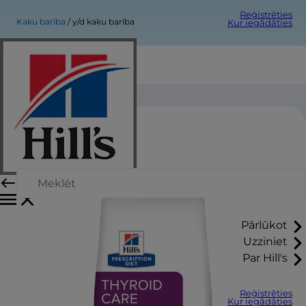
Reģistrēties
Kaķu barība
y/d kaķu barība
Kur iegādāties
y/d kaķu barība
Pārlūkot
Uzziniet
Par Hill's
Reģistrēties
Kur iegādāties