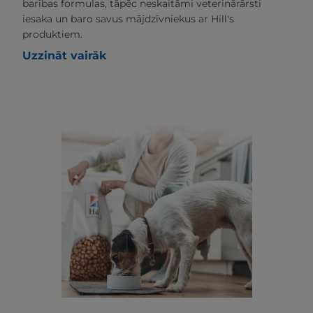
barības formulas, tāpēc neskaitāmi veterinārārsti
iesaka un baro savus mājdzīvniekus ar Hill's
produktiem.
Uzzināt vairāk