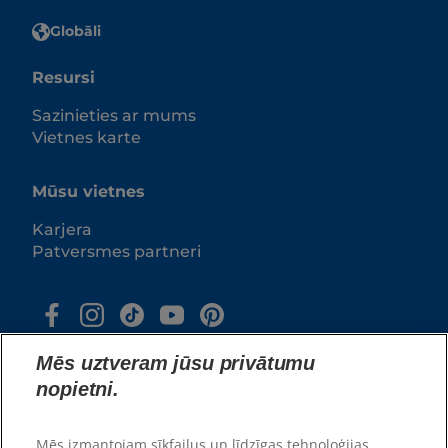
Globāli
Resursi
Sazinieties ar mums
Vietnes karte
Mūsu vietnes
Karjera
Patversmes partneri
Mēs uztveram jūsu privātumu
nopietni.
Mēs izmantojam sīkfailus un līdzīgas tehnoloģijas,