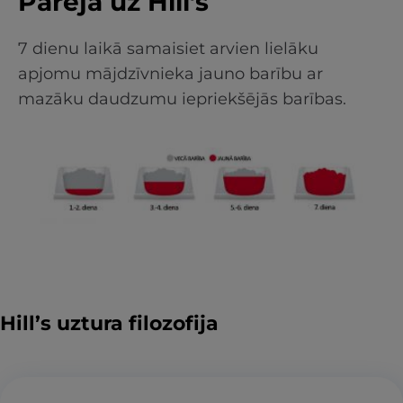
Pāreja uz Hill’s
7 dienu laikā samaisiet arvien lielāku
apjomu mājdzīvnieka jauno barību ar
mazāku daudzumu iepriekšējās barības.
Hill’s uztura filozofija