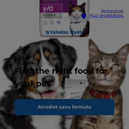
Reģistrēties
Kur iegādāties
Valodas izvēle
Find the right food for
your pet
Atrodiet savu formulu