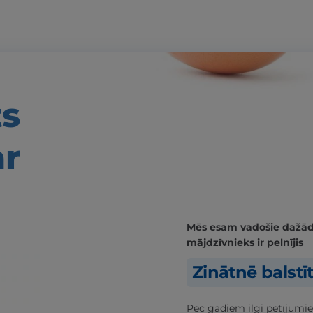
ts
ar
Mēs esam vadošie dažādās
mājdzīvnieks ir pelnījis
Zinātnē balstī
Pēc gadiem ilgi pētījumie