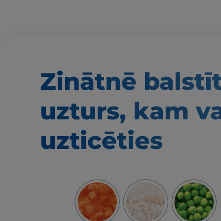
Zinātnē balstī
uzturs, kam v
uzticēties