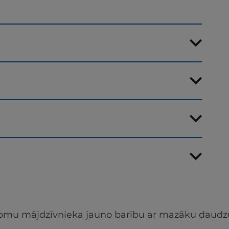
s
apjomu mājdzīvnieka jauno barību ar mazāku daudz