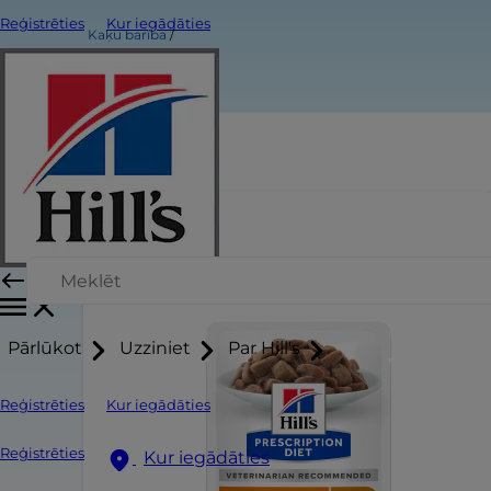
Reģistrēties
Kur iegādāties
Kaķu barība
Pārlūkot
Uzziniet
Par Hill's
Reģistrēties
Kur iegādāties
Reģistrēties
Kur iegādāties