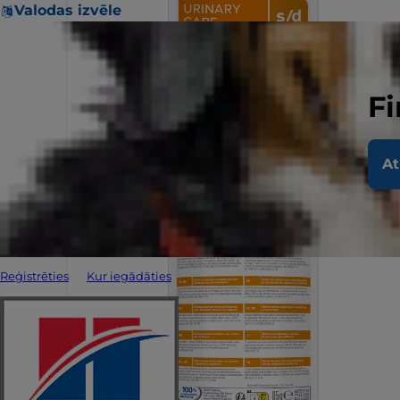
Valodas izvēle
Fi
At
Reģistrēties
Kur iegādāties