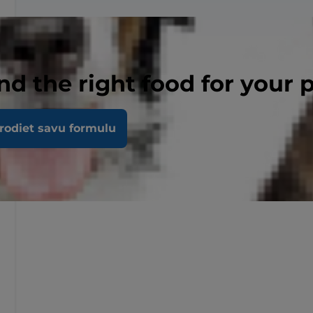
nd the right food for your 
rodiet savu formulu