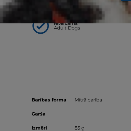
Svarīgākais
Ieteicams
Adult Dogs
Barības forma
Mitrā barība
Garša
Izmēri
85 g