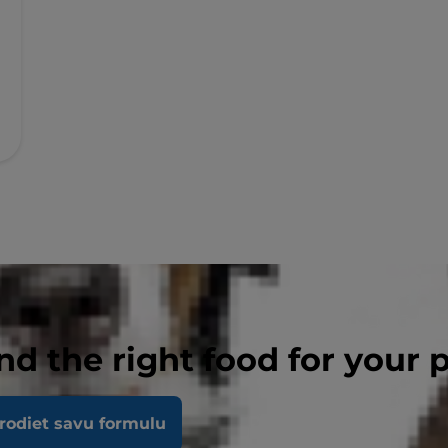
nd the right food for your 
rodiet savu formulu