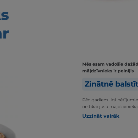
ts
ar
Mēs esam vadošie dažādās
mājdzīvnieks ir pelnījis
Zinātnē balstī
Pēc gadiem ilgi pētījumie
ne tikai jūsu mājdzīvnieka
Uzzināt vairāk