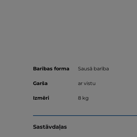
Barības forma
Sausā barība
Garša
ar vistu
Izmēri
8 kg
Sastāvdaļas