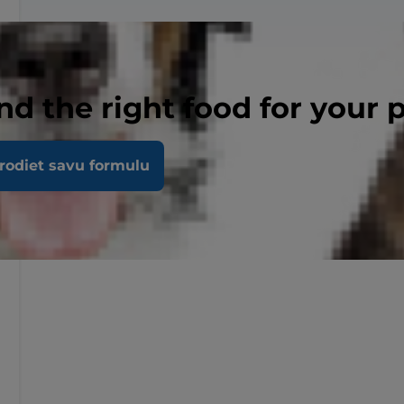
nd the right food for your 
rodiet savu formulu