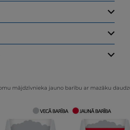
s
apjomu mājdzīvnieka jauno barību ar mazāku daudz