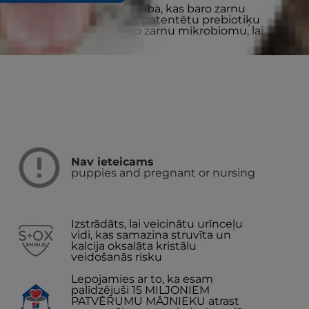
ba ir viegli sagremojama barība, kas baro zarnu
 traucējumus. Veidota ar patentētu prebiotiķu
klīniski pierādīti ātri baro zarnu mikrobiomu, lai
 labsajūtu.
Nav ieteicams
puppies and pregnant or nursing
Izstrādāts, lai veicinātu urīnceļu
vidi, kas samazina struvīta un
kalcija oksalāta kristālu
veidošanās risku
Lepojamies ar to, ka esam
palīdzējuši 15 MILJONIEM
PATVĒRUMU MĀJNIEKU atrast