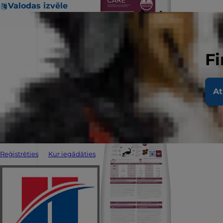
Valodas izvēle
Fi
At
Reģistrēties
Kur iegādāties