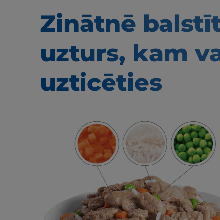
Zinātnē balstī
uzturs, kam v
uzticēties