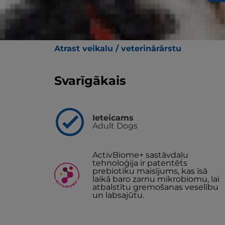
Hill's Prescription Diet i/d kaķu sausā barī
mikrobiomu un palīdz mazināt gremošanas
maisījumu Hill's ActivBiome+ Digestion, kas 
veicinātu gremošanas sistēmas veselību un
Atrast veikalu / veterinārārstu
Svarīgākais
Ieteicams
Adult Dogs
ActivBiome+ sastāvdaļu
tehnoloģija ir patentēts
prebiotiku maisījums, kas īsā
laikā baro zarnu mikrobiomu, lai
atbalstītu gremošanas veselību
un labsajūtu.