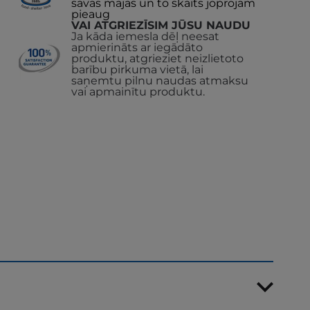
savas mājas un to skaits joprojām
pieaug
VAI ATGRIEZĪSIM JŪSU NAUDU
Ja kāda iemesla dēļ neesat
apmierināts ar iegādāto
produktu, atgrieziet neizlietoto
barību pirkuma vietā, lai
saņemtu pilnu naudas atmaksu
vai apmainītu produktu.