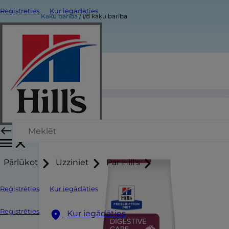
Reģistrēties
Kur iegādāties
Kaķu barība
i/d kaķu barība
i/d kaķu barība
Pārlūkot
Uzziniet
Par Hill's
Reģistrēties
Kur iegādāties
Reģistrēties
Kur iegādāties