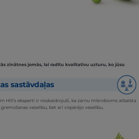
 zinātnes jomās, lai radītu kvalitatīvu uzturu, ko jūsu
tas sastāvdaļas
m Hill’s eksperti ir noskaidrojuši, ka zarnu mikrobioms atbalsta
 gremošanas veselību, bet arī vispārējo veselību.