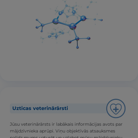
Uzticas veterinārārsti
Jūsu veterinārārsts ir labākais informācijas avots par
mājdzīvnieka aprūpi. Viņu objektīvās atsauksmes
palīdz mums uzturēt un uzlabot mūsu mājdzīvnieku