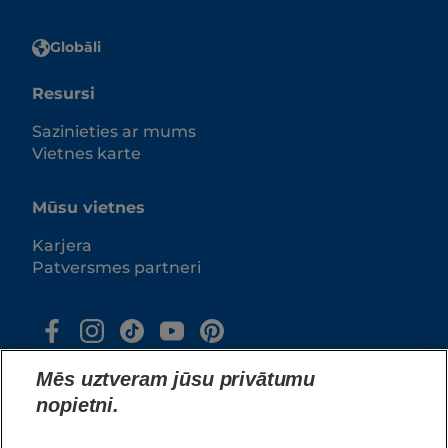
Globāli
Resursi
Sazinieties ar mums
Vietnes karte
Mūsu vietnes
Karjera
Patversmes partneri
Mēs uztveram jūsu privātumu
nopietni.