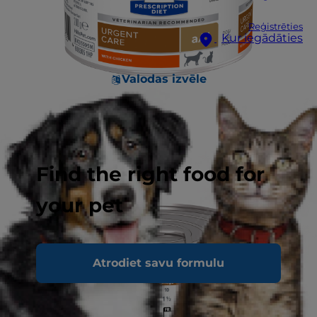
Reģistrēties
Kur iegādāties
Valodas izvēle
Find the right food for
your pet
Atrodiet savu formulu