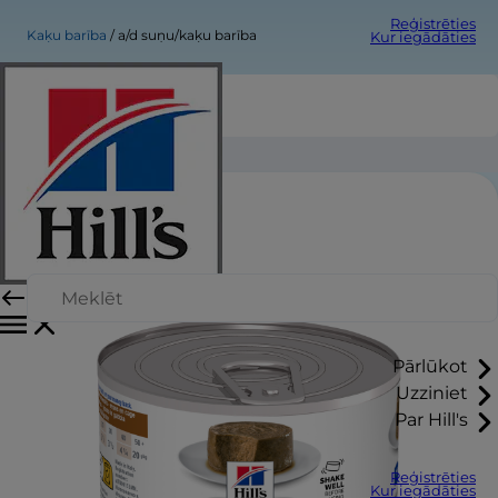
Reģistrēties
Kaķu barība
a/d suņu/kaķu barība
Kur iegādāties
a/d suņu/kaķu barība
Pārlūkot
Uzziniet
Par Hill's
Reģistrēties
Kur iegādāties