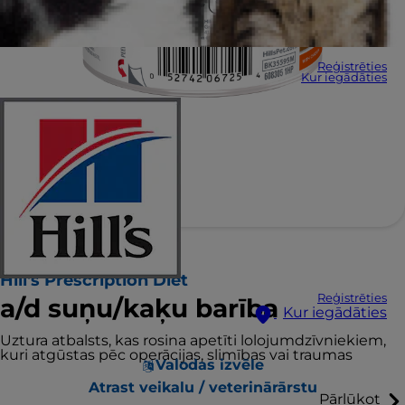
Reģistrēties
Kur iegādāties
Hill's Prescription Diet
Reģistrēties
a/d suņu/kaķu barība
Kur iegādāties
Uztura atbalsts, kas rosina apetīti lolojumdzīvniekiem,
kuri atgūstas pēc operācijas, slimības vai traumas
Valodas izvēle
Atrast veikalu / veterinārārstu
Pārlūkot