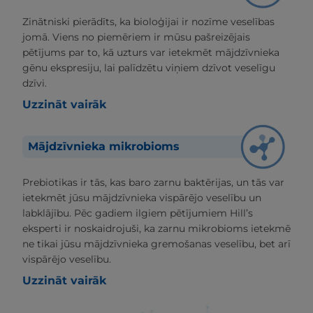
Zinātniski pierādīts, ka bioloģijai ir nozīme veselības
jomā. Viens no piemēriem ir mūsu pašreizējais
pētījums par to, kā uzturs var ietekmēt mājdzīvnieka
gēnu ekspresiju, lai palīdzētu viņiem dzīvot veselīgu
dzīvi.
Uzzināt vairāk
Mājdzīvnieka mikrobioms
Prebiotikas ir tās, kas baro zarnu baktērijas, un tās var
ietekmēt jūsu mājdzīvnieka vispārējo veselību un
labklājību. Pēc gadiem ilgiem pētījumiem Hill’s
eksperti ir noskaidrojuši, ka zarnu mikrobioms ietekmē
ne tikai jūsu mājdzīvnieka gremošanas veselību, bet arī
vispārējo veselību.
Uzzināt vairāk