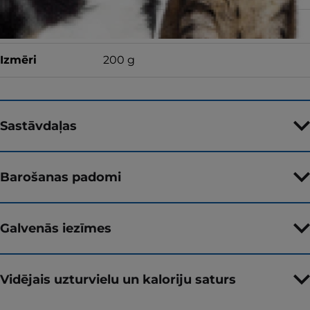
Garša
ar vistu
Izmēri
200 g
Sastāvdaļas
Barošanas padomi
Galvenās iezīmes
Vidējais uzturvielu un kaloriju saturs