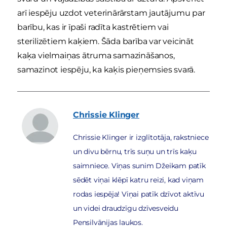
arī iespēju uzdot veterinārārstam jautājumu par
barību, kas ir īpaši radīta kastrētiem vai
sterilizētiem kaķiem. Šāda barība var veicināt
kaķa vielmaiņas ātruma samazināšanos,
samazinot iespēju, ka kaķis pieņemsies svarā.
Chrissie
Klinger
Chrissie Klinger ir izglītotāja, rakstniece
un divu bērnu, trīs suņu un trīs kaķu
saimniece. Viņas sunim Džeikam patīk
sēdēt viņai klēpī katru reizi, kad viņam
rodas iespēja! Viņai patīk dzīvot aktīvu
un videi draudzīgu dzīvesveidu
Pensilvānijas laukos.