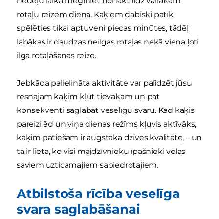
nedēļu laikā mēģiniet nonākt līdz vairākām
rotaļu reizēm dienā. Kaķiem dabiski patīk
spēlēties tikai aptuveni piecas minūtes, tādēļ
labākas ir daudzas neilgas rotaļas nekā viena ļoti
ilga rotaļāšanās reize.
Jebkāda palielināta aktivitāte var palīdzēt jūsu
resnajam kaķim kļūt tievākam un pat
konsekventi saglabāt veselīgu svaru. Kad kaķis
pareizi ēd un viņa dienas režīms kļuvis aktīvāks,
kaķim patiešām ir augstāka dzīves kvalitāte, – un
tā ir lieta, ko visi mājdzīvnieku īpašnieki vēlas
saviem uzticamajiem sabiedrotajiem.
Atbilstoša rīcība veselīga
svara saglabāšanai