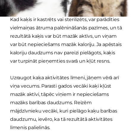
Vēl viena pazīme, kas var liecināt par to, ka kaķim
ir liekais svars, ir kaķa aktivitātes samazināšanās.
Kad kaķis ir kastrēts vai sterilizēts, var parādīties
vielmaiņas ātruma palēnināšanās pazīmes, un tā
rezultātā kaķis var būt mazāk aktīvs, un viņam
var būt nepieciešams mazāk kaloriju. Ja apēstais
kaloriju daudzums nav pareizi pielāgots, kaķis
var turpināt pieņemties svarā un kļūt resns.
Uzraugot kaķa aktivitātes līmeni, jāņem vērā arī
viņa vecums. Parasti gados vecāki kaķi kļūst
mazāk aktīvi, tāpēc viņiem ir nepieciešams
mazāks barības daudzums. Reizēm
mājdzīvnieku vecāki, kuri pielāgo kaķu barības
daudzumu, ievēro, ka tā rezultātā aktivitātes
līmenis palielinās.