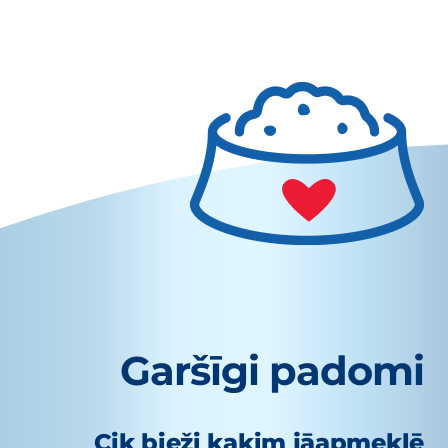
Garšīgi padomi
Cik bieži kaķim jāapmeklē