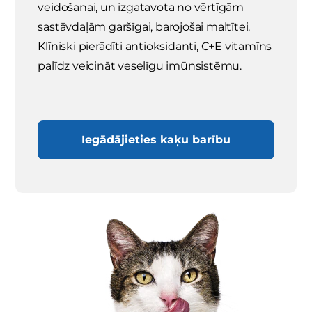
veidošanai, un izgatavota no vērtīgām
sastāvdaļām garšīgai, barojošai maltītei.
Klīniski pierādīti antioksidanti, C+E vitamīns
palīdz veicināt veselīgu imūnsistēmu.
Iegādājieties kaķu barību