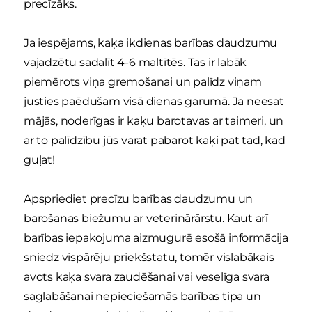
precīzāks.
Ja iespējams, kaķa ikdienas barības daudzumu
vajadzētu sadalīt 4-6 maltītēs. Tas ir labāk
piemērots viņa gremošanai un palīdz viņam
justies paēdušam visā dienas garumā. Ja neesat
mājās, noderīgas ir kaķu barotavas ar taimeri, un
ar to palīdzību jūs varat pabarot kaķi pat tad, kad
guļat!
Apspriediet precīzu barības daudzumu un
barošanas biežumu ar veterinārārstu. Kaut arī
barības iepakojuma aizmugurē esošā informācija
sniedz vispārēju priekšstatu, tomēr vislabākais
avots kaķa svara zaudēšanai vai veselīga svara
saglabāšanai nepieciešamās barības tipa un