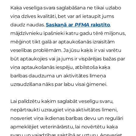
Kaķa veselīga svara saglabāšana ne tikai uzlabo
viņa dzīves kvalitāti, bet var arī ietaupīt jums
daudz naudas.
Saskaņā ar
PFMA
rakstīto
,
mājdzīvnieku īpašnieki katru gadu tērē miljonus,
mēģinot tikt galā ar aptaukošanās izraisītām
veselības problēmām. Ja jūsu kaķis ir vai varētu
būt aptaukojies vai ja jums ir vispārējas bažas par
viņa aptaukošanās iespēju, atbilstoša kaķa
barības daudzuma un aktivitātes līmeņa
uzraudzīšana nāks par labu visai ģimenei.
Lai palīdzētu kaķim saglabāt veselīgu svaru,
nepārtraukti uzraugiet viņa aktivitātes līmeni,
nosveriet viņa ikdienas barības devu un regulāri
apmeklējiet veterinārārstu, lai novērtētu kaķa
svaru un vajadzības saistībā ar uzturu. Apsveriet