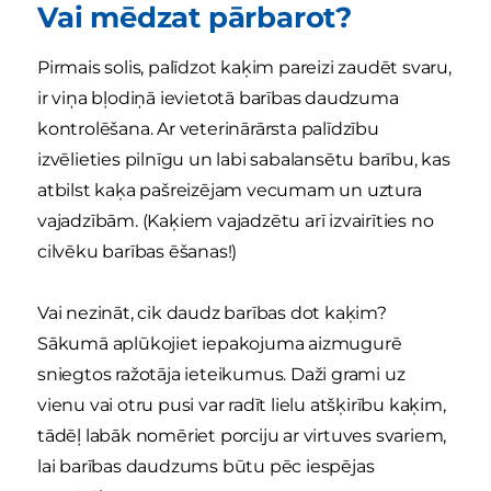
Vai mēdzat pārbarot?
Pirmais solis, palīdzot kaķim pareizi zaudēt svaru,
ir viņa bļodiņā ievietotā barības daudzuma
kontrolēšana. Ar veterinārārsta palīdzību
izvēlieties pilnīgu un labi sabalansētu barību, kas
atbilst kaķa pašreizējam vecumam un uztura
vajadzībām. (Kaķiem vajadzētu arī izvairīties no
cilvēku barības ēšanas!)
Vai nezināt, cik daudz barības dot kaķim?
Sākumā aplūkojiet iepakojuma aizmugurē
sniegtos ražotāja ieteikumus. Daži grami uz
vienu vai otru pusi var radīt lielu atšķirību kaķim,
tādēļ labāk nomēriet porciju ar virtuves svariem,
lai barības daudzums būtu pēc iespējas