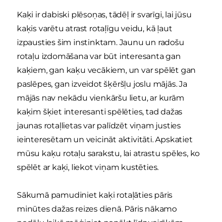
Kaķi ir dabiski plēsoņas, tādēļ ir svarīgi, lai jūsu
kaķis varētu atrast rotaļīgu veidu, kā ļaut
izpausties šim instinktam. Jaunu un radošu
rotaļu izdomāšana var būt interesanta gan
kaķiem, gan kaķu vecākiem, un var spēlēt gan
paslēpes, gan izveidot šķēršļu joslu mājās. Ja
mājās nav nekādu vienkāršu lietu, ar kurām
kaķim šķiet interesanti spēlēties, tad dažas
jaunas rotaļlietas var palīdzēt viņam justies
ieinteresētam un veicināt aktivitāti. Apskatiet
mūsu kaķu rotaļu sarakstu, lai atrastu spēles, ko
spēlēt ar kaķi, liekot viņam kustēties.
Sākumā pamudiniet kaķi rotaļāties pāris
minūtes dažas reizes dienā. Pāris nākamo