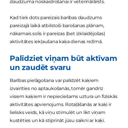
daudzuma noskaidrošanai ir veterinārārsts.
Kad tiek dots pareizais barības daudzums
pareizajā laikā atbilstoši barošanas plānam,
nākamais solis ir pareizas (bet izklaidējošas)
aktivitātes iekļaušana kaķa dienas režīmā.
Palīdziet viņam būt aktīvam
un zaudēt svaru
Barības pielāgošana var palīdzēt kaķiem
izvairīties no aptaukošanās, tomēr gandrīz
visiem kaķiem ir nepieciešams uztura un fiziskās
aktivitātes apvienojums. Rotaļāšanās ar kaķi ir
lielisks veids, kā viņu stimulēt un likt viņam
kustēties un kā stiprināt jūsu saikni ar kaķi.