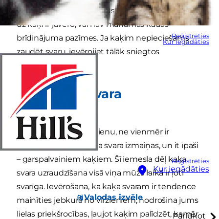
svarā, ja viņu apģērbs kļūst ciešāks, bet attiecībā
uz kaķi ir jāvēro, vai nav manāmas kādas
Reģistrēties
brīdinājuma pazīmes. Ja kaķim nepieciešams
Kur iegādāties
zaudēt svaru, ievērojiet tālāk sniegtos
ieteikumus.
Kaķa liekā svara
pamanīšana
Ja redzat kaķi katru dienu, ne vienmēr ir
vienkārši pamanīt viņa svara izmaiņas, un it īpaši
– garspalvainiem kaķiem. Šī iemesla dēļ kaķa
Reģistrēties
Kur iegādāties
svara uzraudzīšana visā viņa mūža laikā ir ļoti
svarīga. Ievērošana, ka kaķa svaram ir tendence
Valodas izvēle
mainīties jebkurā no virzieniem, nodrošina jums
lielas priekšrocības, ļaujot kaķim palīdzēt, kamēr
Pārlūkot