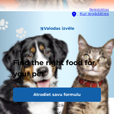
Reģistrēties
Kur iegādāties
Valodas izvēle
Find the right food for
your pet
Atrodiet savu formulu
Vai esat nobažījies par to, cik apaļīgs ir kļuvis jūsu
kaķis? Cilvēki ātri vien saprot, ka ir pieņēmušies