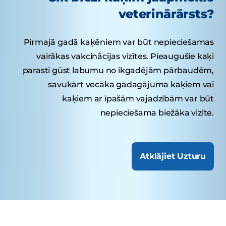
veterinārārsts?
Pirmajā gadā kaķēniem var būt nepieciešamas
vairākas vakcinācijas vizītes. Pieaugušie kaķi
parasti gūst labumu no ikgadējām pārbaudēm,
savukārt vecāka gadagājuma kaķiem vai
kaķiem ar īpašām vajadzībām var būt
nepieciešama biežāka vizīte.
Atklājiet Uzturu