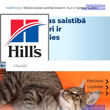
Reģistrēties
healthcare
Biežas bažas saistībā kaķiem, kuri ir aptaukojušies
Kur iegādāties
Biežas bažas saistībā
kaķiem, kuri ir
aptaukojušies
Veselības aprūpe
Chrissie Klinger
|
Janvāris 12, 2016
Pārlūkot
Uzziniet
Par Hill's
Reģistrēties
Kur iegādāties