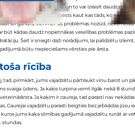
īvniekiem rodas visai bieži, un to var izraisīt daudzas un da
jo gluži vienkārši var būt apēsts kaut kas tāds, ko nevajad
 Kaut arī gandrīz vienmēr šīs problēmas nozūd, neko neda
ar būt kādas daudz nopietnākas veselības problēmas pazī
ratāciju. Šeit ir sniegti daži norādījumi, lai palīdzētu izl
 gadījumā būtu nepieciešams vērsties pie ārsta.
toša rīcība
j, tad, pirmkārt, jums vajadzētu pārtraukt viņu barot un pār
ms svaiga ūdens. Ja kaķis turpina vemt ilgāk nekā 8 stundas
eterinārārsta. Ja kaķim ir caureja, tad parasti nav nekāda
s. Caurejai vajadzētu parasti beigties bez jebkādas jūsu ies
i, kuros jums kaķa slimības gadījumā vajadzētu runāt ar ve
 stundas.