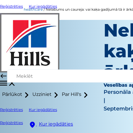
Reģistrēties
Kur iegādāties
healthcare
Nelabums un caureja: vai kaķa gadījumā tā ir ārkā
Ne
kaķ
ārk
Veselības 
Personāla 
Pārlūkot
Uzziniet
Par Hill's
|
Septembris
Reģistrēties
Kur iegādāties
Reģistrēties
Kur iegādāties