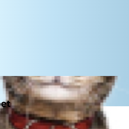
pet
stences izmaiņas? Nelabums un