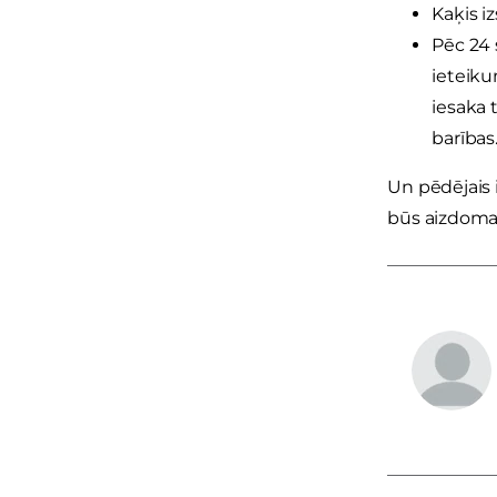
Kaķis iz
Pēc 24 
ieteiku
iesaka 
barības
Un pēdējais 
būs aizdomas,