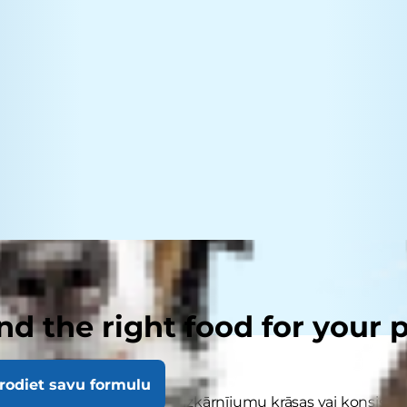
nd the right food for your 
rodiet savu formulu
mj? Vai esat pamanījis viņa izkārnījumu krāsas vai konsi