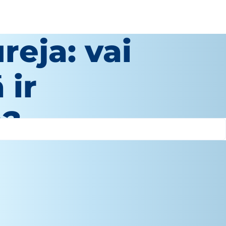
eja: vai
 ir
a?