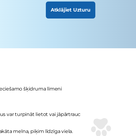
Atklājiet Uzturu
nepieciešamo šķidruma līmeni
 var turpināt lietot vai jāpārtrauc
akāta melna, piķim līdzīga viela.