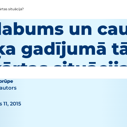
rtas situācija?
labums un caur
a gadījumā tā
ārtas situācij
aprūpe
autors
 11, 2015