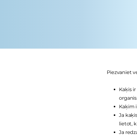
Piezvaniet ve
Kaķis i
organis
Kaķim i
Ja kaķi
lietot, 
Ja redza