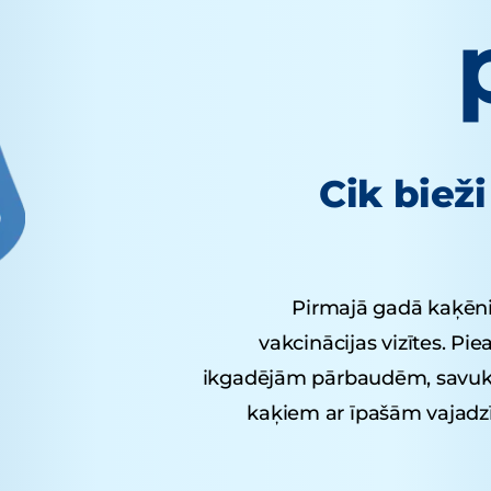
Cik biež
Pirmajā gadā kaķēni
vakcinācijas vizītes. Pi
ikgadējām pārbaudēm, savuk
kaķiem ar īpašām vajadz