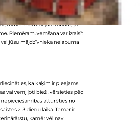
žādas lietas. Parasti par to nav
zētu, vai arī tāpat kā mums viņiem ir
rot, tomēr mums ir jāuzmanās, jo
me. Piemēram, vemšana var izraisīt
emt, vai jūsu mājdzīvnieka nelabuma
liecināties, ka kaķim ir pieejams
 vai vemj ļoti bieži, vērsieties pēc
s nepieciešamības atturēties no
aistes 2-3 dienu laikā. Tomēr ir
terinārārstu, kamēr vēl nav