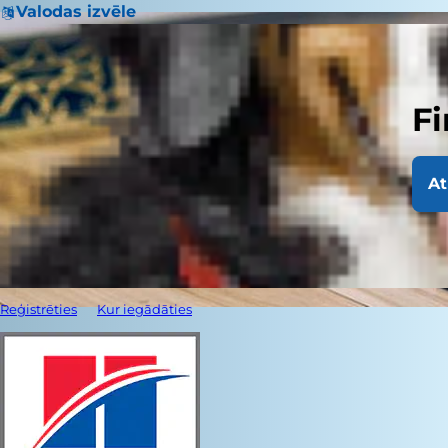
Valodas izvēle
Fi
At
Reģistrēties
Kur iegādāties