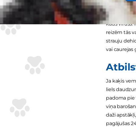
caureja mājdz
jāuztraucas, 
kāds vīruss.
reizēm tās v
strauju dehid
vai caurejas
Atbils
Ja kaķis vem
liels daudzu
padoma pie v
viņa barošana
daži apstākļ
pagājušas 24