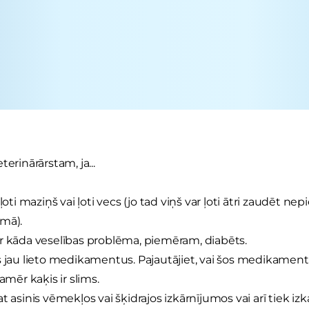
terinārārstam, ja...
r ļoti maziņš vai ļoti vecs (jo tad viņš var ļoti ātri zaudēt 
mā).
r kāda veselības problēma, piemēram, diabēts.
s jau lieto medikamentus. Pajautājiet, vai šos medikamentus
kamēr kaķis ir slims.
t asinis vēmekļos vai šķidrajos izkārnījumos vai arī tiek izk