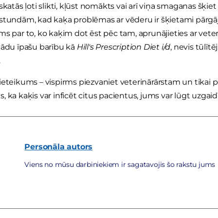
skatās ļoti slikti, kļūst nomākts vai arī viņa smaganas šķiet
stundām, kad kaķa problēmas ar vēderu ir šķietami pārgā
ms par to, ko kaķim dot ēst pēc tam, aprunājieties ar veteri
tādu īpašu barību kā
Hill's Prescription Diet i/d
, nevis tūlīt
.
ieteikums – vispirms piezvaniet veterinārārstam un tikai pē
 ka kaķis var inficēt citus pacientus, jums var lūgt uzgaid
Personāla
autors
Viens no mūsu darbiniekiem ir sagatavojis šo rakstu jums