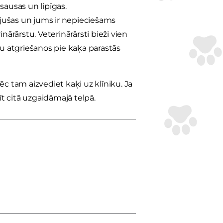
 sausas un lipīgas.
jušas un jums ir nepieciešams
nārārstu. Veterinārārsti bieži vien
ēju atgriešanos pie kaķa parastās
c tam aizvediet kaķi uz klīniku. Ja
īt citā uzgaidāmajā telpā.