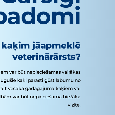
padomi
i kaķim jāapmeklē
veterinārārsts?
em var būt nepieciešamas vairākas
eaugušie kaķi parasti gūst labumu no
ārt vecāka gadagājuma kaķiem vai
ībām var būt nepieciešama biežāka
vizīte.