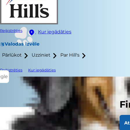
Reģistrēties
Kur iegādāties
Valodas izvēle
Pārlūkot
Uzziniet
Par Hill's
Reģistrēties
Kur iegādāties
ggle
Fi
At
Vai kaķis ve