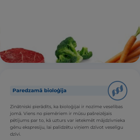
Paredzamā bioloģija
Zinātniski pierādīts, ka bioloģijai ir nozīme veselības
jomā. Viens no piemēriem ir mūsu pašreizējais
pētījums par to, kā uzturs var ietekmēt mājdzīvnieka
gēnu ekspresiju, lai palīdzētu viņiem dzīvot veselīgu
dzīvi.