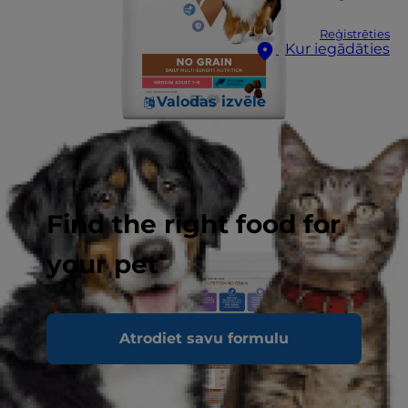
Reģistrēties
Kur iegādāties
Valodas izvēle
Find the right food for
your pet
Atrodiet savu formulu