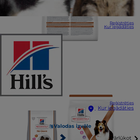
Reģistrēties
Kur iegādāties
Reģistrēties
Kur iegādāties
Valodas izvēle
Pārlūkot