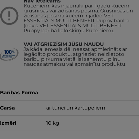
Nav ieteicams
Kucēniem, kas ir jaunāki par 1 gadu
Kucēm
grūsnības vai zīdīšanas posmā. Grūsnības un
zīdīšanas posmā kucēm ir jādod VET
ESSENTIALS MULTI-BENEFIT Puppy barība
(nevis
VET ESSENTIALS MULTI-BENEFIT
Puppy barība lielo šķirņu kucēniem).
VAI ATGRIEZĪSIM JŪSU NAUDU
Ja kāda iemesla dēļ neesat apmierināts ar
iegādāto produktu, atgrieziet neizlietoto
barību pirkuma vietā, lai saņemtu pilnu
naudas atmaksu vai apmainītu produktu.
Barības Forma
Garša
ar tunci un kartupeļiem
Izmēri
10 kg