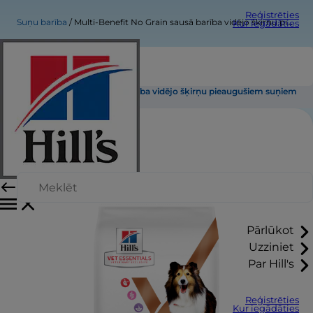
Reģistrēties
Suņu barība
Multi-Benefit No Grain sausā barība vidējo šķirņu pieaugušiem suņiem
Kur iegādāties
Multi-Benefit No Grain sausā barība vidējo šķirņu pieaugušiem suņiem
Pārlūkot
Uzziniet
Par Hill's
Reģistrēties
Kur iegādāties