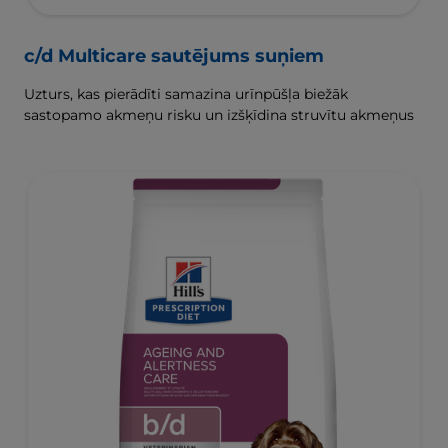
c/d Multicare sautējums suņiem
Uzturs, kas pierādīti samazina urīnpūšļa biežāk
sastopamo akmeņu risku un izšķīdina struvītu akmeņus