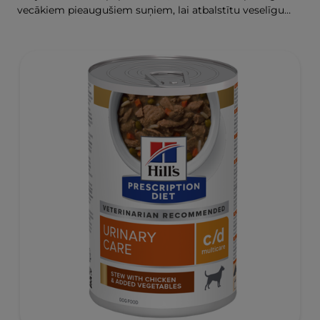
vecākiem pieaugušiem suņiem, lai atbalstītu veselīgu
svara zaudēšanu un uzturēšanu.