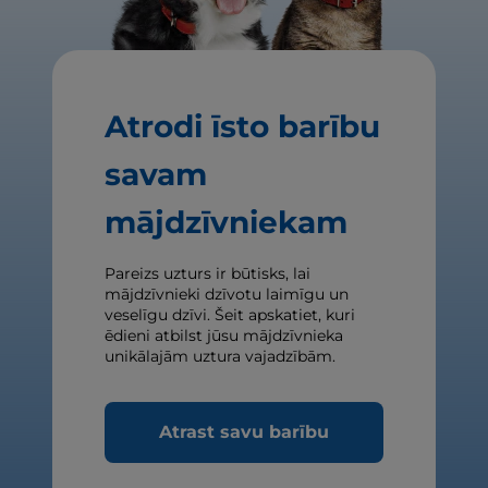
Atrodi īsto barību
savam
mājdzīvniekam
Pareizs uzturs ir būtisks, lai
mājdzīvnieki dzīvotu laimīgu un
veselīgu dzīvi. Šeit apskatiet, kuri
ēdieni atbilst jūsu mājdzīvnieka
unikālajām uztura vajadzībām.
Atrast savu barību