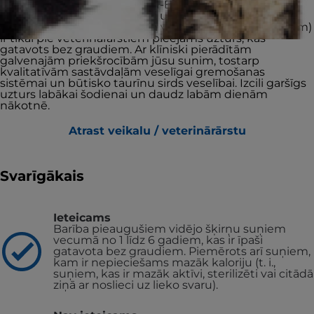
Hill's VET ESSENTIALS MULTI-BENEFIT No Grain sausā
suņu barība ar garšīgu tunci un kartupeļiem (vidējo
šķirņu pieaugušiem suņiem vecumā no 1 līdz 6 gadiem)
ir tikai pie veterinārārstiem pieejams uzturs, kas
gatavots bez graudiem. Ar klīniski pierādītām
galvenajām priekšrocībām jūsu sunim, tostarp
kvalitatīvām sastāvdaļām veselīgai gremošanas
sistēmai un būtisko taurīnu sirds veselībai. Izcili garšīgs
uzturs labākai šodienai un daudz labām dienām
nākotnē.
Atrast veikalu / veterinārārstu
Svarīgākais
Ieteicams
Barība pieaugušiem vidējo šķirņu suņiem
vecumā no 1 līdz 6 gadiem, kas ir īpaši
gatavota bez graudiem. Piemērots arī suņiem,
kam ir nepieciešams mazāk kaloriju (t. i.,
suņiem, kas ir mazāk aktīvi, sterilizēti vai citādā
ziņā ar noslieci uz lieko svaru).