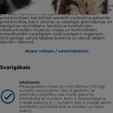
Hill's VET ESSENTIALS MULTI-BENEFIT sausā suņu
barība ar jēra gaļu un rīsiem (pieaugušiem mazo un mini
šķirņu suņiem <10 kg vecumā no 1 līdz 6 gadiem) ir tikai
pie veterinārārstiem pieejams uzturs ar vairākām
priekšrocībām, kas klīniski pierādīti nodrošina galvenās
priekšrocības, kas ir vērstas uz veselīgas gremošanas un
labsajūtas veicināšanu. Veidots ar kvalitatīvām
olbaltumvielām muskuļu masai un kontrolētām
minerālvielām veselīgiem vitāli svarīgiem orgāniem.
Izcili garšīgs uzturs labākai šodienai un daudz labām
dienām nākotnē.
Atrast veikalu / veterinārārstu
Svarīgākais
Ieteicams
Pieaugušiem mazo un mini šķirņu (<10 kg)
suņiem vecumā no 1 līdz 6 gadiem, lai
veicinātu veselību visa mūža garumā.
Piemērots arī suņiem, kam ir nepieciešams
mazāk kaloriju (t. i., suņiem, kas ir mazāk aktīvi,
sterilizēti vai citādā ziņā ar noslieci uz lieko
svaru).