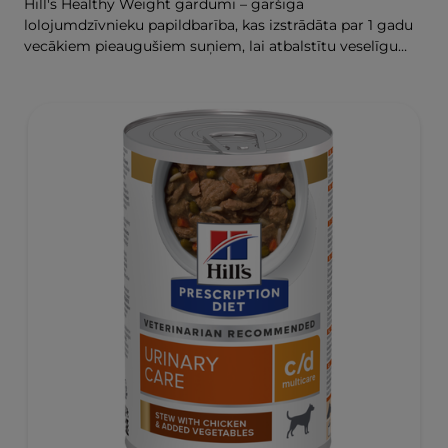
Hill's Healthy Weight gardumi – garšīga
lolojumdzīvnieku papildbarība, kas izstrādāta par 1 gadu
vecākiem pieaugušiem suņiem, lai atbalstītu veselīgu
svara zaudēšanu un uzturēšanu.