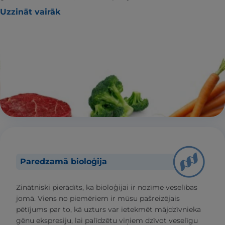
Uzzināt vairāk
Paredzamā bioloģija
Zinātniski pierādīts, ka bioloģijai ir nozīme veselības
jomā. Viens no piemēriem ir mūsu pašreizējais
pētījums par to, kā uzturs var ietekmēt mājdzīvnieka
gēnu ekspresiju, lai palīdzētu viņiem dzīvot veselīgu