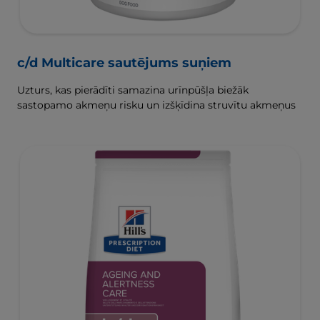
c/d Multicare sautējums suņiem
Uzturs, kas pierādīti samazina urīnpūšļa biežāk
sastopamo akmeņu risku un izšķīdina struvītu akmeņus