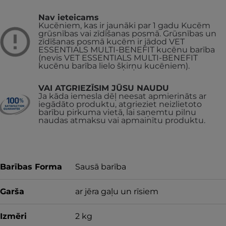
Nav ieteicams
Kucēniem, kas ir jaunāki par 1 gadu
Kucēm
grūsnības vai zīdīšanas posmā. Grūsnības un
zīdīšanas posmā kucēm ir jādod VET
ESSENTIALS MULTI-BENEFIT kucēnu barība
(nevis VET ESSENTIALS MULTI-BENEFIT
kucēnu barība lielo šķirņu kucēniem).
VAI ATGRIEZĪSIM JŪSU NAUDU
Ja kāda iemesla dēļ neesat apmierināts ar
iegādāto produktu, atgrieziet neizlietoto
barību pirkuma vietā, lai saņemtu pilnu
naudas atmaksu vai apmainītu produktu.
Barības Forma
Sausā barība
Garša
ar jēra gaļu un rīsiem
Izmēri
2 kg