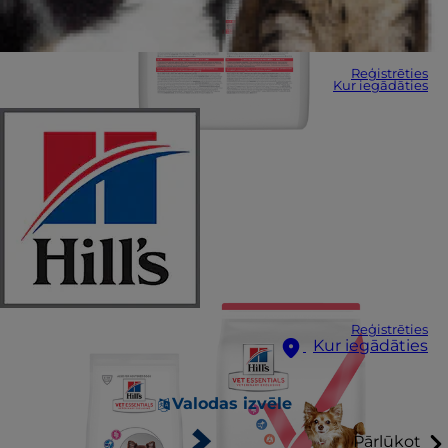
Reģistrēties
Kur iegādāties
Reģistrēties
Kur iegādāties
Valodas izvēle
Pārlūkot