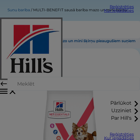
Reģistrēties
Suņu barība
MULTI-BENEFIT sausā barība mazo un mini šķirņu pieaugušiem suņiem
Kur iegādāties
MULTI-BENEFIT sausā barība mazo un mini šķirņu pieaugušiem suņiem
Pārlūkot
Uzziniet
Par Hill's
Reģistrēties
Kur iegādāties