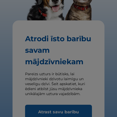
Atrodi īsto barību
savam
mājdzīvniekam
Pareizs uzturs ir būtisks, lai
mājdzīvnieki dzīvotu laimīgu un
veselīgu dzīvi. Šeit apskatiet, kuri
ēdieni atbilst jūsu mājdzīvnieka
unikālajām uztura vajadzībām.
Atrast savu barību