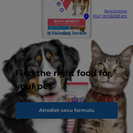
Reģistrēties
Kur iegādāties
Valodas izvēle
Find the right food for
your pet
Atrodiet savu formulu