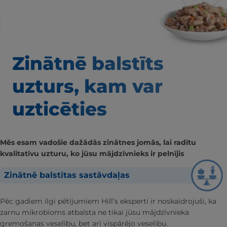
Zinātnē balstīts
uzturs, kam var
uzticēties
Mēs esam vadošie dažādās zinātnes jomās, lai radītu
kvalitatīvu uzturu, ko jūsu mājdzīvnieks ir pelnījis
Zinātnē balstītas sastāvdaļas
Pēc gadiem ilgi pētījumiem Hill’s eksperti ir noskaidrojuši, ka
zarnu mikrobioms atbalsta ne tikai jūsu mājdzīvnieka
gremošanas veselību, bet arī vispārējo veselību.