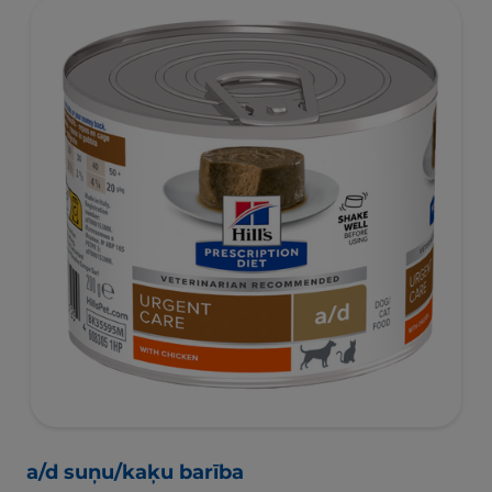
a/d suņu/kaķu barība