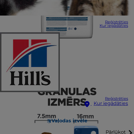
Reģistrēties
Kur iegādāties
Reģistrēties
Kur iegādāties
Valodas izvēle
Pārlūkot