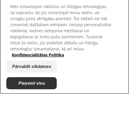
Mēs izmantojam sīkfailus un līdzīgas tehnoloģijas,
Karjera
lai saprastu, kā jūs izmantojat mūsu vietni, un
Patversmes partneri
sniegtu jums vērtīgāku pieredzi. Šie sīkfaili var tikt
izmantoti dažādiem mērķiem, tostarp personalizētai
reklāmai, vietnes lietojuma mērīšanai un
kopīgošanai ar trešo pušu partneriem. Turpinot
lietot šo vietni, jūs piekrītat sīkfailu un līdzīgu
tehnoloģiju izmantošanai, kā arī mūsu
Konfidencialitātes Politika
Pārvaldīt sīkdatnes
© 2025 Hill's Pet Nutrition, Inc.
Pieņemt visu
All rights reserved.
As used herein, denotes registered trademark status
in the U.S. only; registration status in other
geographies may be different. Your use of this site is
subject to our terms.
Noteikumi un nosacījumi
Juridiskais paziņojums
Juridiskā un privātuma
Pārvaldīt sīkdatnes
politika