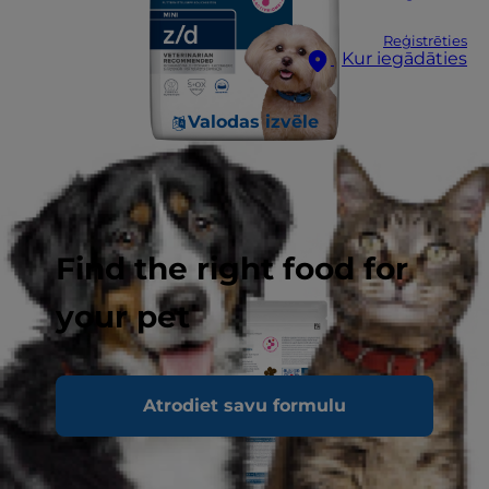
Reģistrēties
Kur iegādāties
Valodas izvēle
Find the right food for
your pet
Atrodiet savu formulu