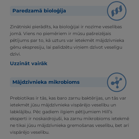
Paredzamā bioloģija
Zinātniski pierādīts, ka bioloģijai ir nozīme veselības
jomā. Viens no piemēriem ir mūsu pašreizējais
pētījums par to, kā uzturs var ietekmēt mājdzīvnieka
gēnu ekspresiju, lai palīdzētu viņiem dzīvot veselīgu
dzīvi.
Uzzināt vairāk
Mājdzīvnieka mikrobioms
Prebiotikas ir tās, kas baro zarnu baktērijas, un tās var
ietekmēt jūsu mājdzīvnieka vispārējo veselību un
labklājību. Pēc gadiem ilgiem pētījumiem Hill’s
eksperti ir noskaidrojuši, ka zarnu mikrobioms ietekmē
ne tikai jūsu mājdzīvnieka gremošanas veselību, bet arī
vispārējo veselību.