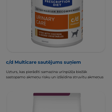
c/d Multicare sautējums suņiem
Uzturs, kas pierādīti samazina urīnpūšļa biežāk
sastopamo akmeņu risku un izšķīdina struvītu akmeņus