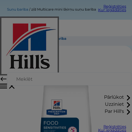
Reģistrēties
Suņu barība
z/d Multicare mini šķirņu suņu barība
Kur iegādāties
z/d Multicare mini šķirņu suņu barība
Pārlūkot
Uzziniet
Par Hill's
Reģistrēties
Kur iegādāties