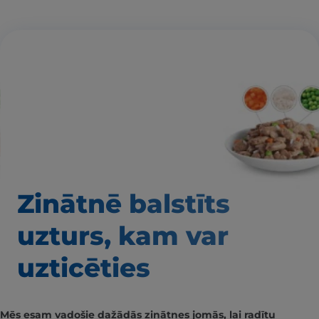
Zinātnē balstīts
uzturs, kam var
uzticēties
Mēs esam vadošie dažādās zinātnes jomās, lai radītu