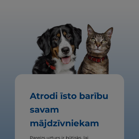
Atrodi īsto barību
savam
mājdzīvniekam
Pareizs uzturs ir būtisks, lai