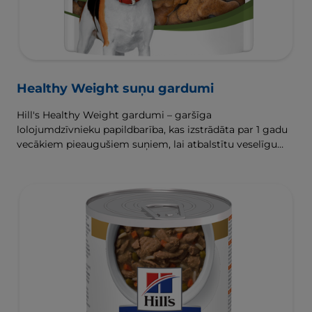
Healthy Weight suņu gardumi
Hill's Healthy Weight gardumi – garšīga
lolojumdzīvnieku papildbarība, kas izstrādāta par 1 gadu
vecākiem pieaugušiem suņiem, lai atbalstītu veselīgu
svara zaudēšanu un uzturēšanu.