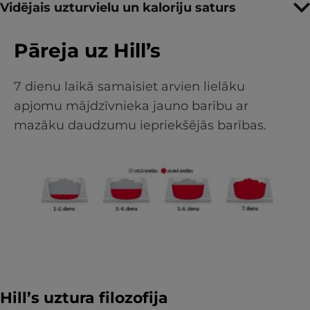
Vidējais uzturvielu un kaloriju saturs
Pāreja uz Hill’s
7 dienu laikā samaisiet arvien lielāku
apjomu mājdzīvnieka jauno barību ar
mazāku daudzumu iepriekšējās barības.
Hill’s uztura filozofija