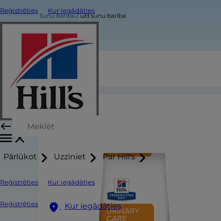
Reģistrēties
Kur iegādāties
Suņu barība
u/d suņu barība
u/d suņu barība
Pārlūkot
Uzziniet
Par Hill's
Reģistrēties
Kur iegādāties
Reģistrēties
Kur iegādāties