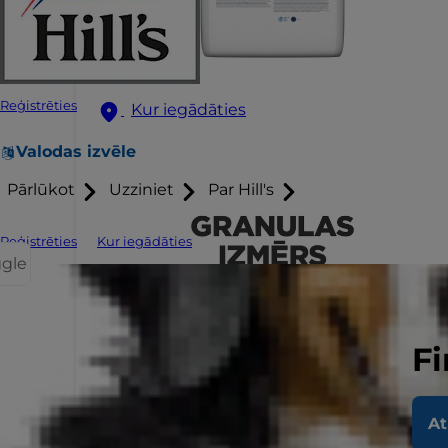
Reģistrēties
Kur iegādāties
Valodas izvēle
Pārlūkot
Uzziniet
Par Hill's
Reģistrēties
Kur iegādāties
ggle
Fi
At