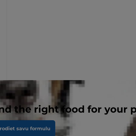
nd the right food for your 
rodiet savu formulu