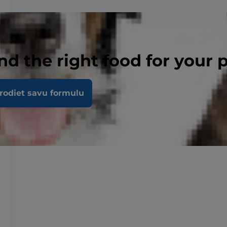
nd the right food for your 
rodiet savu formulu