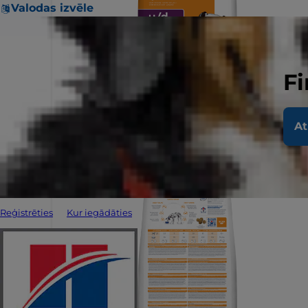
Valodas izvēle
Fi
At
Reģistrēties
Kur iegādāties