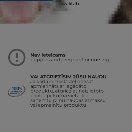
sta ilgāku un labāku dzīves kvalitāti
Nav ieteicams
puppies and pregnant or nursing
VAI ATGRIEZĪSIM JŪSU NAUDU
Ja kāda iemesla dēļ neesat
apmierināts ar iegādāto
produktu, atgrieziet neizlietoto
barību pirkuma vietā, lai
saņemtu pilnu naudas atmaksu
vai apmainītu produktu.