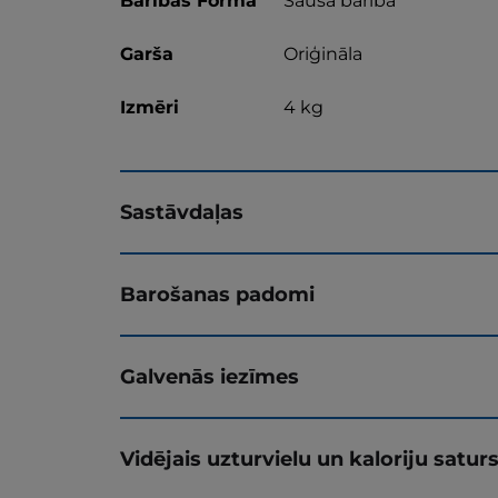
Barības Forma
Sausā barība
Garša
Oriģināla
Izmēri
4 kg
Sastāvdaļas
Barošanas padomi
Galvenās iezīmes
Vidējais uzturvielu un kaloriju satur