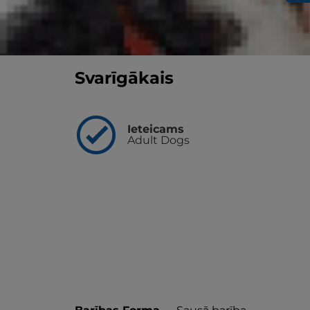
Garšīgs, klīniski pierādīts uzturs, kas atbal
Atrast veikalu / veterinārārstu
Svarīgākais
Ieteicams
Adult Dogs