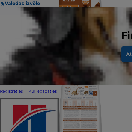
Valodas izvēle
Fi
At
Reģistrēties
Kur iegādāties