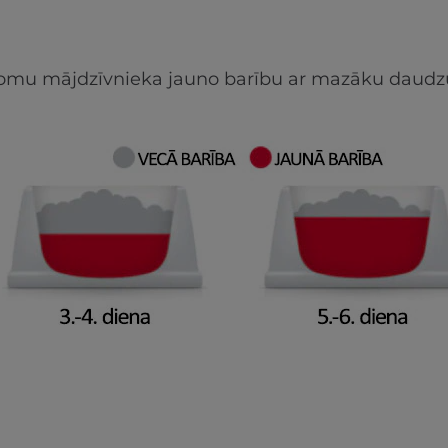
apjomu mājdzīvnieka jauno barību ar mazāku daudz