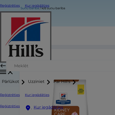
Reģistrēties
Kur iegādāties
Suņu barība
k/d suņu barība
k/d suņu barība
Pārlūkot
Uzziniet
Par Hill's
Reģistrēties
Kur iegādāties
Reģistrēties
Kur iegādāties