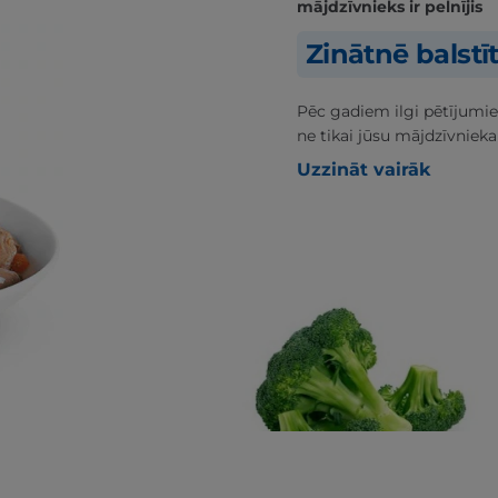
mājdzīvnieks ir pelnījis
Zinātnē balstī
Pēc gadiem ilgi pētījumie
ne tikai jūsu mājdzīvnieka
Uzzināt vairāk