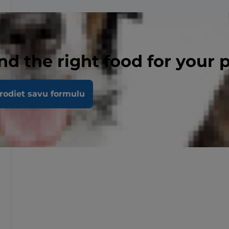
nd the right food for your 
rodiet savu formulu