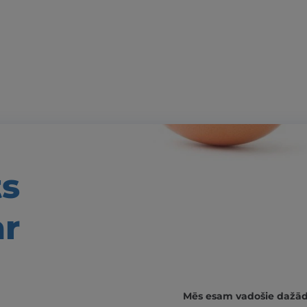
ts
ar
Mēs esam vadošie dažādās