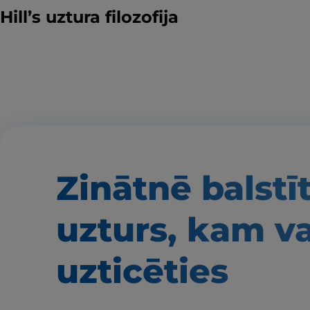
Hill’s uztura filozofija
Zinātnē balstī
uzturs, kam v
uzticēties