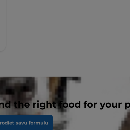
nd the right food for your 
rodiet savu formulu