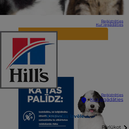
Reģistrēties
Kur iegādāties
Reģistrēties
Kur iegādāties
Valodas izvēle
Pārlūkot