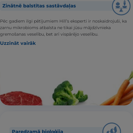
Zinātnē balstītas sastāvdaļas
Pēc gadiem ilgi pētījumiem Hill’s eksperti ir noskaidrojuši, ka
zarnu mikrobioms atbalsta ne tikai jūsu mājdzīvnieka
gremošanas veselību, bet arī vispārējo veselību.
Uzzināt vairāk
Paredzamā bioloģija