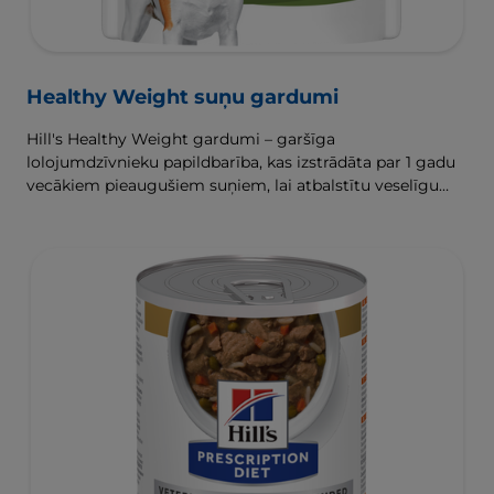
Healthy Weight suņu gardumi
Hill's Healthy Weight gardumi – garšīga
lolojumdzīvnieku papildbarība, kas izstrādāta par 1 gadu
vecākiem pieaugušiem suņiem, lai atbalstītu veselīgu
svara zaudēšanu un uzturēšanu.