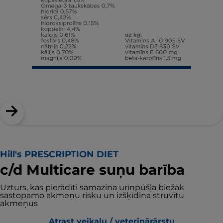
Hill's PRESCRIPTION DIET
c/d Multicare suņu barība
Uzturs, kas pierādīti samazina urīnpūšļa biežāk
sastopamo akmeņu risku un izšķīdina struvītu
akmeņus
Atrast veikalu / veterinārārstu