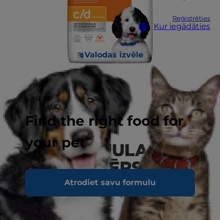
Reģistrēties
Kur iegādāties
Valodas izvēle
Find the right food for
your pet
Atrodiet savu formulu