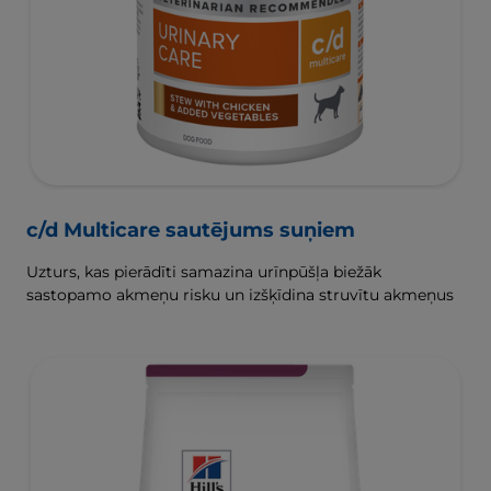
c/d Multicare sautējums suņiem
Uzturs, kas pierādīti samazina urīnpūšļa biežāk
sastopamo akmeņu risku un izšķīdina struvītu akmeņus