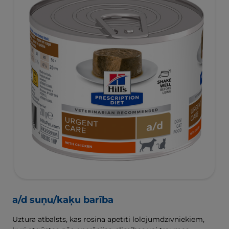
a/d suņu/kaķu barība
Uztura atbalsts, kas rosina apetīti lolojumdzīvniekiem,