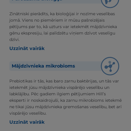
Zinātniski pierādīts, ka bioloģijai ir nozīme veselības
jomā. Viens no piemēriem ir mūsu pašreizējais
pētījums par to, kā uzturs var ietekmēt mājdzīvnieka
gēnu ekspresiju, lai palīdzētu viņiem dzīvot veselīgu
dzīvi.
Uzzināt vairāk
Mājdzīvnieka mikrobioms
Prebiotikas ir tās, kas baro zarnu baktērijas, un tās var
ietekmēt jūsu mājdzīvnieka vispārējo veselību un
labklājību. Pēc gadiem ilgiem pētījumiem Hill’s
eksperti ir noskaidrojuši, ka zarnu mikrobioms ietekmē
ne tikai jūsu mājdzīvnieka gremošanas veselību, bet arī
vispārējo veselību.
Uzzināt vairāk