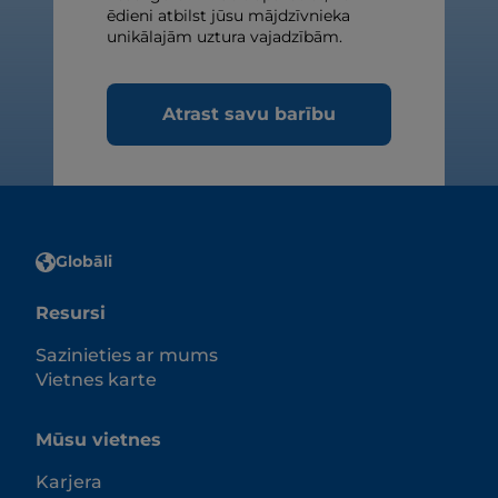
ēdieni atbilst jūsu mājdzīvnieka
unikālajām uztura vajadzībām.
Atrast savu barību
Globāli
Resursi
Sazinieties ar mums
Vietnes karte
Mūsu vietnes
Karjera