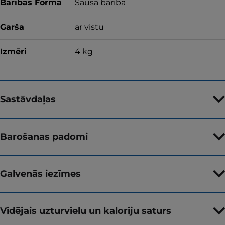
Barības Forma
Sausā barība
Garša
ar vistu
Izmēri
4 kg
Sastāvdaļas
Barošanas padomi
Galvenās iezīmes
Vidējais uzturvielu un kaloriju saturs