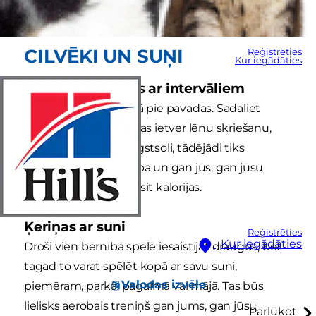
jūsu emocionālo saikni.
CILVĒKI UN SUŅI
Reģistrēties
Kur iegādāties
Aktīvas pastaigas ar intervāliem
Izvediet suni pastaigā pie pavadas. Sadaliet
pastaigu intervālos, kas ietver lēnu skriešanu,
ātru skriešanu vai augstsoli, tādējādi tiks
paātrināta sirdsdarbība un gan jūs, gan jūsu
suns efektīvi dedzināsit kalorijas.
Ķeriņas ar suni
Reģistrēties
Kur iegādāties
Droši vien bērnībā spēlē iesaistījāt draugus, bet
tagad to varat spēlēt kopā ar savu suni,
Valodas izvēle
piemēram, parkā, pagalmā vai mājā. Tas būs
lielisks aerobais treniņš gan jums, gan jūsu
Pārlūkot