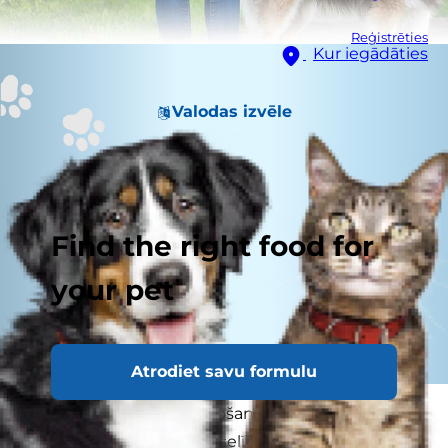
Reģistrēties
Kur iegādāties
Valodas izvēle
Find the right food for
your pet
Atrodiet savu formulu
Katrai kopīgajai pasportošanai ir liela nozīme. Tā
ne tikai uzlabos suņa veselību, bet arī stiprinās