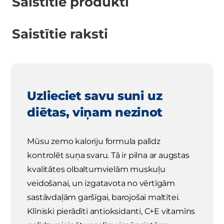
Saistītie produkti
Saistītie raksti
Uzlieciet savu suni uz
diētas, viņam nezinot
Mūsu zemo kaloriju formula palīdz
kontrolēt suņa svaru. Tā ir pilna ar augstas
kvalitātes olbaltumvielām muskuļu
veidošanai, un izgatavota no vērtīgām
sastāvdaļām garšīgai, barojošai maltītei.
Klīniski pierādīti antioksidanti, C+E vitamīns