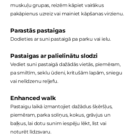
muskuļu grupas, reizēm kāpiet vairākus
pakāpienus uzreiz vai mainiet kāpšanas virzienu.
Parastās pastaigas
Dodieties ar suni pastaigā pa parku vai ielu.
Pastaigas ar palielinātu slodzi
Vediet suni pastaigā dažādās vietās, piemēram,
pa smiltīm, seklu ūdeni, kritušām lapām, sniegu
vai nelīdzenu reljefu.
Enhanced walk
Pastaigu laikā izmantojiet dažādus šķēršļus,
piemēram, parka soliņus, kokus, grāvjus un
baļķus, lai dotu sunim iespēju lēkt, līst vai
noturēt līdzsvaru.