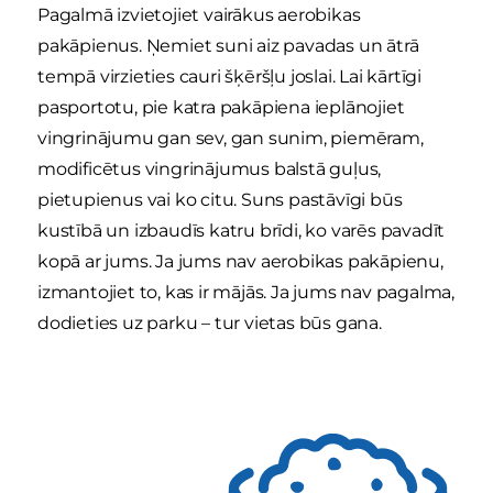
Pagalmā izvietojiet vairākus aerobikas
pakāpienus. Ņemiet suni aiz pavadas un ātrā
tempā virzieties cauri šķēršļu joslai. Lai kārtīgi
pasportotu, pie katra pakāpiena ieplānojiet
vingrinājumu gan sev, gan sunim, piemēram,
modificētus vingrinājumus balstā guļus,
pietupienus vai ko citu. Suns pastāvīgi būs
kustībā un izbaudīs katru brīdi, ko varēs pavadīt
kopā ar jums. Ja jums nav aerobikas pakāpienu,
izmantojiet to, kas ir mājās. Ja jums nav pagalma,
dodieties uz parku – tur vietas būs gana.