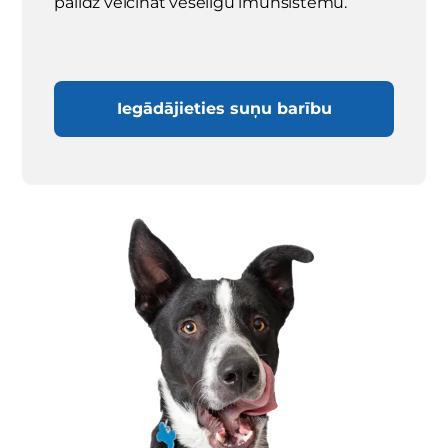
palīdz veicināt veselīgu imūnsistēmu.
Iegādājieties suņu barību