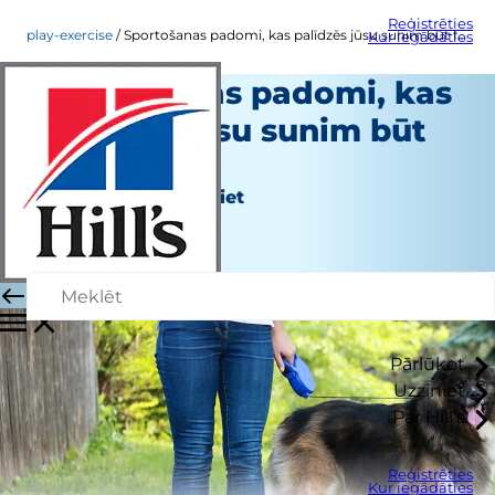
Reģistrēties
play-exercise
Sportošanas padomi, kas palīdzēs jūsu sunim būt formā
Kur iegādāties
Sportošanas padomi, kas
palīdzēs jūsu sunim būt
formā
Spēlējiet un vingrojiet
Personāla autors
|
Oktobris 30, 2019
Pārlūkot
Uzziniet
Par Hill's
Reģistrēties
Kur iegādāties