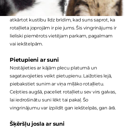
suņa iecienītāko rotaļlietu un, kad esat piecēlies
kājās, izliecieties, ka metat to prom. Turpiniet
atkārtot kustību līdz brīdim, kad suns saprot, ka
rotaļlieta joprojām ir pie jums. Šis vingrinājums ir
lieliski piemērots vietējam parkam, pagalmam
vai iekštelpām.
Pietupieni ar suni
Nostājieties ar kājām plecu platumā un
sagatavojieties veikt pietupienu. Laižoties lejā,
piebakstiet sunim ar viņa mīļāko rotaļlietu.
Ceļoties augšā, paceliet rotaļlietu sev virs galvas,
lai iedrošinātu suni lēkt tai pakaļ. Šo
vingrinājumu var izpildīt gan iekštelpās, gan ārā.
Šķēršļu josla ar suni