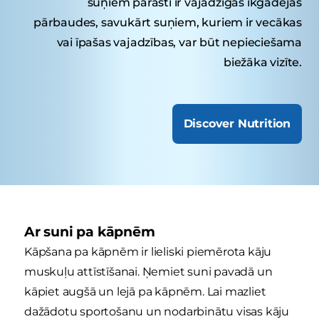
suņiem parasti ir vajadzīgas ikgadējas
pārbaudes, savukārt suņiem, kuriem ir vecākas
vai īpašas vajadzības, var būt nepieciešama
biežāka vizīte.
Discover Nutrition
Ar suni pa kāpnēm
Kāpšana pa kāpnēm ir lieliski piemērota kāju
muskuļu attīstīšanai. Ņemiet suni pavadā un
kāpiet augšā un lejā pa kāpnēm. Lai mazliet
dažādotu sportošanu un nodarbinātu visas kāju