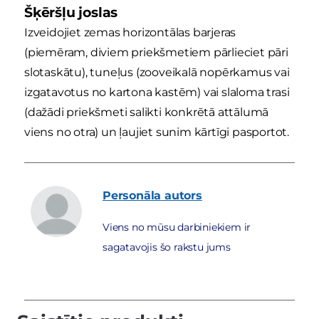
Šķēršļu joslas
Izveidojiet zemas horizontālas barjeras
(piemēram, diviem priekšmetiem pārlieciet pāri
slotaskātu), tuneļus (zooveikalā nopērkamus vai
izgatavotus no kartona kastēm) vai slaloma trasi
(dažādi priekšmeti salikti konkrētā attālumā
viens no otra) un ļaujiet sunim kārtīgi pasportot.
Personāla
autors
Viens no mūsu darbiniekiem ir
sagatavojis šo rakstu jums