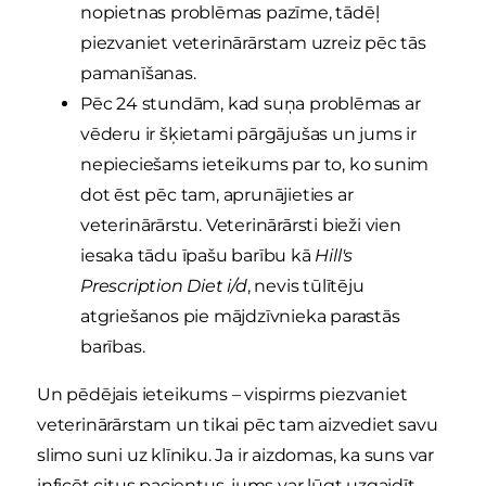
nopietnas problēmas pazīme, tādēļ
piezvaniet veterinārārstam uzreiz pēc tās
pamanīšanas.
Pēc 24 stundām, kad suņa problēmas ar
vēderu ir šķietami pārgājušas un jums ir
nepieciešams ieteikums par to, ko sunim
dot ēst pēc tam, aprunājieties ar
veterinārārstu. Veterinārārsti bieži vien
iesaka tādu īpašu barību kā
Hill's
Prescription Diet i/d
, nevis tūlītēju
atgriešanos pie mājdzīvnieka parastās
barības.
Un pēdējais ieteikums – vispirms piezvaniet
veterinārārstam un tikai pēc tam aizvediet savu
slimo suni uz klīniku. Ja ir aizdomas, ka suns var
inficēt citus pacientus, jums var lūgt uzgaidīt