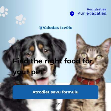
Reģistrēties
Kur iegādāties
Valodas izvēle
Find the right food for
your pet
Vai suns vemj? Vai esat pamanījis viņa
Atrodiet savu formulu
izkārnījumu krāsas vai konsistences izmaiņas?
Nelabums un caureja mājdzīvniekiem rodas visai
bieži, un to var izraisīt daudzas un dažādas lietas.