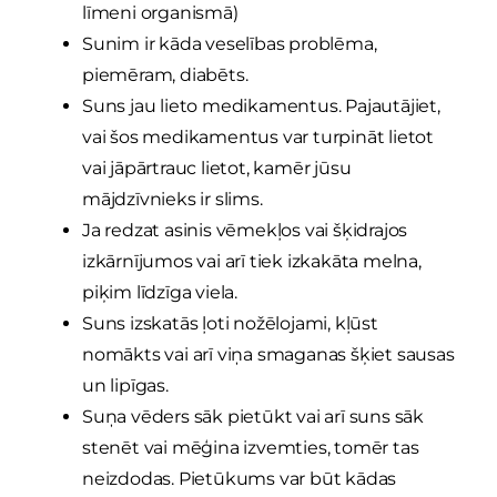
līmeni organismā)
Sunim ir kāda veselības problēma,
piemēram, diabēts.
Suns jau lieto medikamentus. Pajautājiet,
vai šos medikamentus var turpināt lietot
vai jāpārtrauc lietot, kamēr jūsu
mājdzīvnieks ir slims.
Ja redzat asinis vēmekļos vai šķidrajos
izkārnījumos vai arī tiek izkakāta melna,
piķim līdzīga viela.
Suns izskatās ļoti nožēlojami, kļūst
nomākts vai arī viņa smaganas šķiet sausas
un lipīgas.
Suņa vēders sāk pietūkt vai arī suns sāk
stenēt vai mēģina izvemties, tomēr tas
neizdodas. Pietūkums var būt kādas