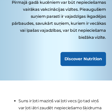
Pirmajā gadā kucēniem var būt nepieciešamas
vairākas vakcinācijas vizītes. Pieaugušiem
suņiem parasti ir vajadzīgas ikgadējas
pārbaudes, savukārt suņiem, kuriem ir vecākas
vai īpašas vajadzības, var būt nepieciešama
biežāka vizīte.
Discover Nutrition
Suns ir ļoti maziņš vai ļoti vecs (jo tad viņš
var ļoti ātri zaudēt nepieciešamo šķidruma