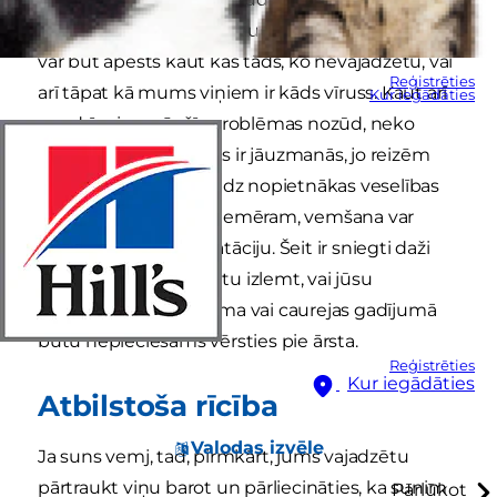
Parasti par to nav jāuztraucas, jo gluži vienkārši
var būt apēsts kaut kas tāds, ko nevajadzētu, vai
Reģistrēties
arī tāpat kā mums viņiem ir kāds vīruss. Kaut arī
Kur iegādāties
gandrīz vienmēr šīs problēmas nozūd, neko
nedarot, tomēr mums ir jāuzmanās, jo reizēm
tās var būt kādas daudz nopietnākas veselības
problēmas pazīme. Piemēram, vemšana var
izraisīt strauju dehidratāciju. Šeit ir sniegti daži
norādījumi, lai palīdzētu izlemt, vai jūsu
mājdzīvnieka nelabuma vai caurejas gadījumā
būtu nepieciešams vērsties pie ārsta.
Reģistrēties
Kur iegādāties
Atbilstoša rīcība
Valodas izvēle
Ja suns vemj, tad, pirmkārt, jums vajadzētu
pārtraukt viņu barot un pārliecināties, ka sunim
Pārlūkot