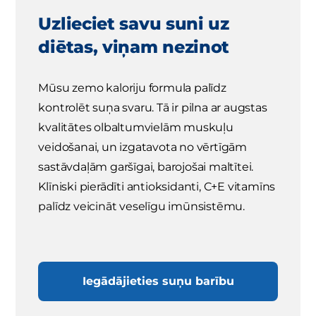
Uzlieciet savu suni uz
diētas, viņam nezinot
Mūsu zemo kaloriju formula palīdz
kontrolēt suņa svaru. Tā ir pilna ar augstas
kvalitātes olbaltumvielām muskuļu
veidošanai, un izgatavota no vērtīgām
sastāvdaļām garšīgai, barojošai maltītei.
Klīniski pierādīti antioksidanti, C+E vitamīns
palīdz veicināt veselīgu imūnsistēmu.
Iegādājieties suņu barību