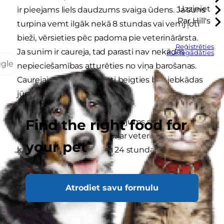
Uzziniet
ir pieejams liels daudzums svaiga ūdens. Ja suns
Par Hill's
turpina vemt ilgāk nekā 8 stundas vai vemj ļoti
bieži, vērsieties pēc padoma pie veterinārārsta.
Reģistrēties
Ja sunim ir caureja, tad parasti nav nekādas
Kur iegādāties
ggle
nepieciešamības atturēties no viņa barošanas.
Caurejai vajadzētu parasti beigties bez jebkādas
jūsu iesaistes 2-3 dienu laikā.
Find the right food for
Tomēr ir daži apstākļi, kuros jums suņa slimības
gadījumā vajadzētu runāt ar veterinārārstu,
your pet
kamēr vēl nav pagājušas 24 stundas.
Piezvaniet veterinārārstam, ja...
Atrodiet savu formulu