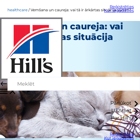
Reģistrēties
healthcare
Vemšana un caureja: vai tā ir ārkārtas situācija sunim?
Kur iegādāties
Vemšana un caureja: vai
tā ir ārkārtas situācija
sunim?
Veselības aprūpe
Personāla autors
Pārlūkot
Uzziniet
Par Hill's
Reģistrēties
Kur iegādāties