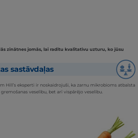
 zinātnes jomās, lai radītu kvalitatīvu uzturu, ko jūsu
tas sastāvdaļas
m Hill’s eksperti ir noskaidrojuši, ka zarnu mikrobioms atbalsta
 gremošanas veselību, bet arī vispārējo veselību.