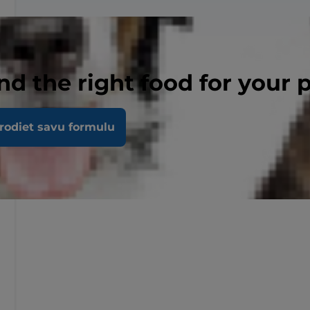
nd the right food for your 
rodiet savu formulu