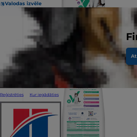
Valodas izvēle
Fi
At
Reģistrēties
Kur iegādāties