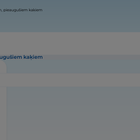
m, pieaugušiem kaķiem
augušiem kaķiem