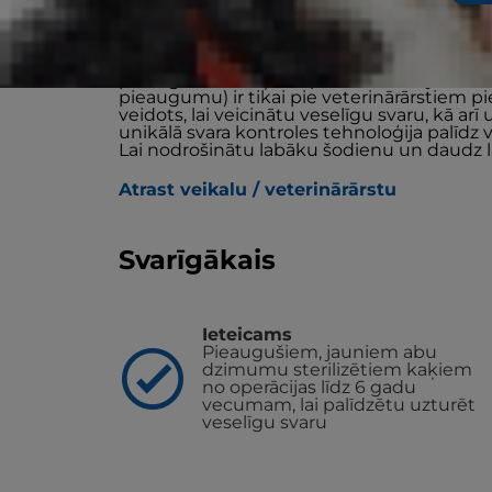
Hill's VET ESSENTIALS MULTI-BENEFIT + WE
pieaugušiem kaķiem pēc sterilizācijas līdz
pieaugumu) ir tikai pie veterinārārstiem pi
veidots, lai veicinātu veselīgu svaru, kā a
unikālā svara kontroles tehnoloģija palīdz
Lai nodrošinātu labāku šodienu un daudz 
Atrast veikalu / veterinārārstu
Svarīgākais
Ieteicams
Pieaugušiem, jauniem abu
dzimumu sterilizētiem kaķiem
no operācijas līdz 6 gadu
vecumam, lai palīdzētu uzturēt
veselīgu svaru