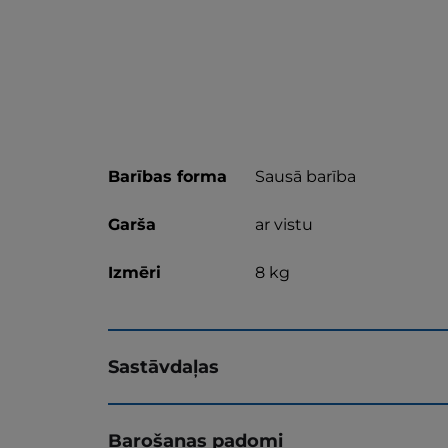
Barības forma
Sausā barība
Garša
ar vistu
Izmēri
8 kg
Sastāvdaļas
Barošanas padomi