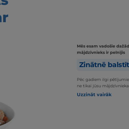
ts
ar
Mēs esam vadošie dažādās
mājdzīvnieks ir pelnījis
Zinātnē balstī
Pēc gadiem ilgi pētījumie
ne tikai jūsu mājdzīvnieka
Uzzināt vairāk