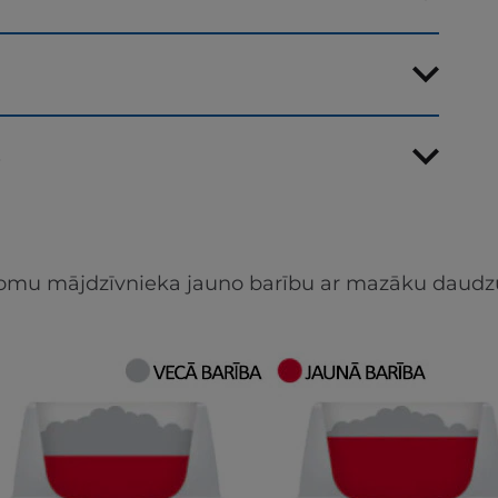
s
apjomu mājdzīvnieka jauno barību ar mazāku daudz