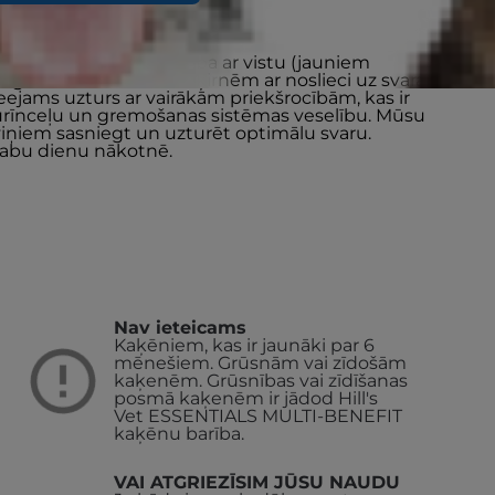
IGHT sausā kaķu barība ar vistu (jauniem
 6 gadu vecumam vai šķirnēm ar noslieci uz svara
eejams uzturs ar vairākām priekšrocībām, kas ir
rī urīnceļu un gremošanas sistēmas veselību. Mūsu
 viņiem sasniegt un uzturēt optimālu svaru.
labu dienu nākotnē.
Nav ieteicams
Kaķēniem, kas ir jaunāki par 6
mēnešiem.
Grūsnām vai zīdošām
kaķenēm. Grūsnības vai zīdīšanas
posmā kaķenēm ir jādod Hill's
Vet ESSENTIALS MULTI-BENEFIT
kaķēnu barība.
VAI ATGRIEZĪSIM JŪSU NAUDU