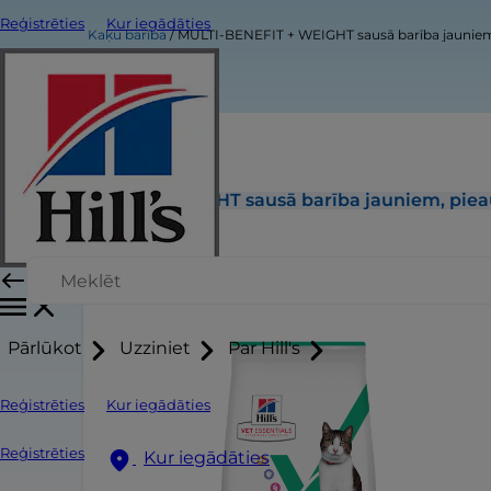
Reģistrēties
Kur iegādāties
Kaķu barība
MULTI-BENEFIT + WEIGHT sausā barība jaunie
MULTI-BENEFIT + WEIGHT sausā barība jauniem, pie
Pārlūkot
Uzziniet
Par Hill's
Reģistrēties
Kur iegādāties
Reģistrēties
Kur iegādāties