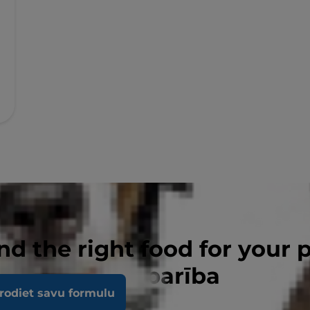
nd the right food for your 
IGHT sausā barība
rodiet savu formulu
em kaķiem