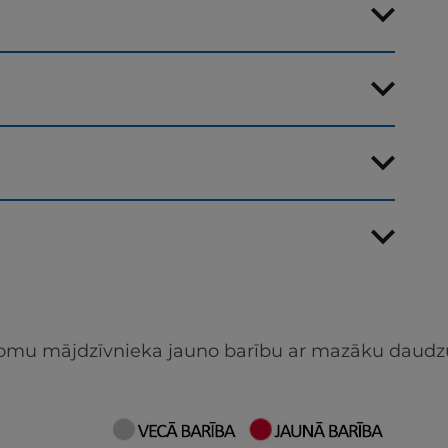
s
apjomu mājdzīvnieka jauno barību ar mazāku daudz