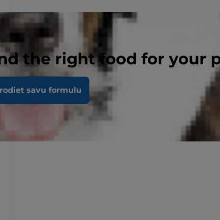
nd the right food for your 
rodiet savu formulu