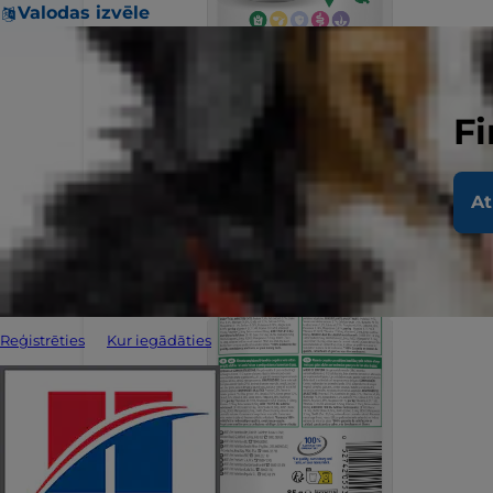
Valodas izvēle
Fi
At
Reģistrēties
Kur iegādāties