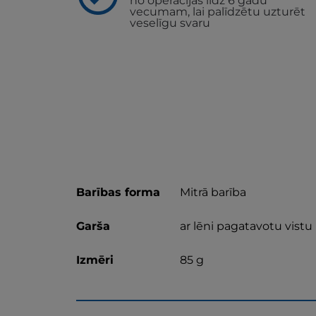
no operācijas līdz 6 gadu
vecumam, lai palīdzētu uzturēt
veselīgu svaru
Barības forma
Mitrā barība
Garša
ar lēni pagatavotu vistu
Izmēri
85 g