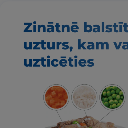
Zinātnē balstī
uzturs, kam v
uzticēties