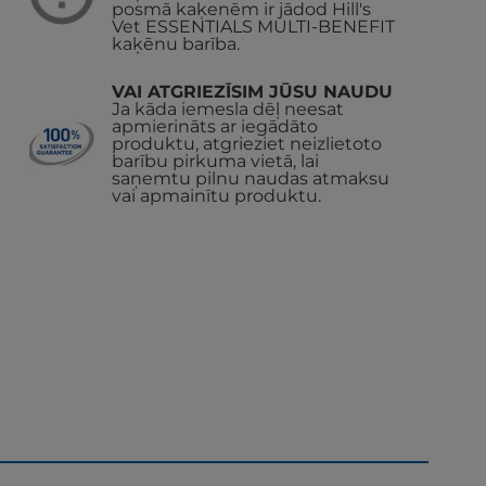
posmā kaķenēm ir jādod Hill's
Vet ESSENTIALS MULTI-BENEFIT
kaķēnu barība.
VAI ATGRIEZĪSIM JŪSU NAUDU
Ja kāda iemesla dēļ neesat
apmierināts ar iegādāto
produktu, atgrieziet neizlietoto
barību pirkuma vietā, lai
saņemtu pilnu naudas atmaksu
vai apmainītu produktu.