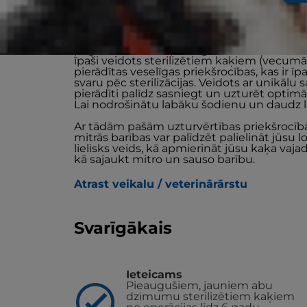
Hill’s VET ESSENTIALS MULTI-BENEFIT + LO
pagatavotu vistu pieaugušiem kaķiem nodr
īpaši veidots sterilizētiem kaķiem (vecumā n
pierādītas veselīgas priekšrocības, kas ir ī
svaru pēc sterilizācijas. Veidots ar unikā
pierādīti palīdz sasniegt un uzturēt optimā
Lai nodrošinātu labāku šodienu un daudz 
Ar tādām pašām uzturvērtības priekšrocībā
mitrās barības var palīdzēt palielināt jūs
lielisks veids, kā apmierināt jūsu kaķa va
kā sajaukt mitro un sauso barību.
Atrast veikalu / veterinārārstu
Svarīgākais
Ieteicams
Pieaugušiem, jauniem abu
dzimumu sterilizētiem kaķiem