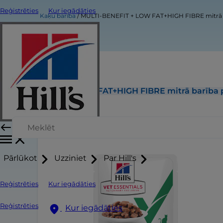
Reģistrēties
Kur iegādāties
Kaķu barība
MULTI-BENEFIT + LOW FAT+HIGH FIBRE mitrā 
MULTI-BENEFIT + LOW FAT+HIGH FIBRE mitrā barība
Pārlūkot
Uzziniet
Par Hill's
Reģistrēties
Kur iegādāties
Reģistrēties
Kur iegādāties