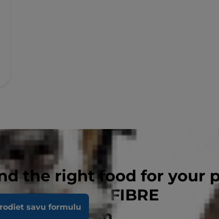
nd the right food for your 
OW FAT+HIGH FIBRE
rodiet savu formulu
gušiem kaķiem