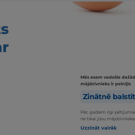
ts
ar
Mēs esam vadošie dažādās
mājdzīvnieks ir pelnījis
Zinātnē balstī
Pēc gadiem ilgi pētījumie
ne tikai jūsu mājdzīvnieka
Uzzināt vairāk