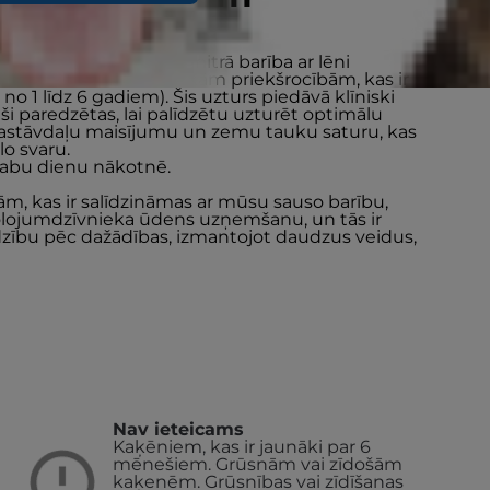
W FAT + HIGH FIBRE mitrā barība ar lēni
ošina uzturu ar vairākām priekšrocībām, kas ir
o 1 līdz 6 gadiem). Šis uzturs piedāvā klīniski
paši paredzētas, lai palīdzētu uzturēt optimālu
lu sastāvdaļu maisījumu un zemu tauku saturu, kas
lo svaru.
labu dienu nākotnē.
m, kas ir salīdzināmas ar mūsu sauso barību,
u lolojumdzīvnieka ūdens uzņemšanu, un tās ir
jadzību pēc dažādības, izmantojot daudzus veidus,
Nav ieteicams
Kaķēniem, kas ir jaunāki par 6
mēnešiem.
Grūsnām vai zīdošām
kaķenēm. Grūsnības vai zīdīšanas