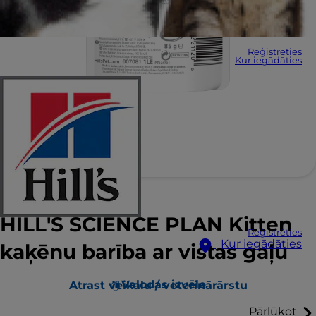
Reģistrēties
Kur iegādāties
HILL'S SCIENCE PLAN Kitten
Reģistrēties
Kur iegādāties
kaķēnu barība ar vistas gaļu
Valodas izvēle
Atrast veikalu / veterinārārstu
Pārlūkot