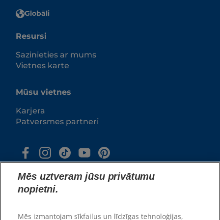
Globāli
Resursi
Sazinieties ar mums
Vietnes karte
Mūsu vietnes
Karjera
Patversmes partneri
Mēs uztveram jūsu privātumu
nopietni.
Mēs izmantojam sīkfailus un līdzīgas tehnoloģijas,