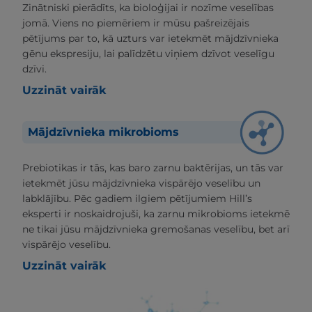
Zinātniski pierādīts, ka bioloģijai ir nozīme veselības
jomā. Viens no piemēriem ir mūsu pašreizējais
pētījums par to, kā uzturs var ietekmēt mājdzīvnieka
gēnu ekspresiju, lai palīdzētu viņiem dzīvot veselīgu
dzīvi.
Uzzināt vairāk
Mājdzīvnieka mikrobioms
Prebiotikas ir tās, kas baro zarnu baktērijas, un tās var
ietekmēt jūsu mājdzīvnieka vispārējo veselību un
labklājību. Pēc gadiem ilgiem pētījumiem Hill’s
eksperti ir noskaidrojuši, ka zarnu mikrobioms ietekmē
ne tikai jūsu mājdzīvnieka gremošanas veselību, bet arī
vispārējo veselību.
Uzzināt vairāk