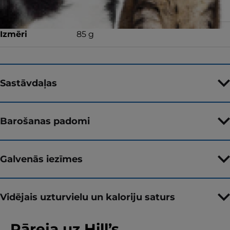
Garša
Izmēri
85 g
Sastāvdaļas
Barošanas padomi
Galvenās iezīmes
Vidējais uzturvielu un kaloriju saturs
Pāreja uz Hill’s