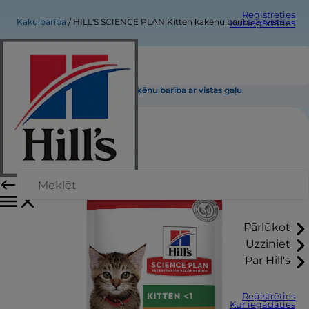
Reģistrēties
Kaķu barība
HILL'S SCIENCE PLAN Kitten kaķēnu barība ar vistas gaļu
Kur iegādāties
HILL'S SCIENCE PLAN Kitten kaķēnu barība ar vistas gaļu
Pārlūkot
Uzziniet
Par Hill's
Reģistrēties
Kur iegādāties