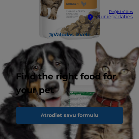
Reģistrēties
Kur iegādāties
Valodas izvēle
Find the right food for
your pet
Atrodiet savu formulu