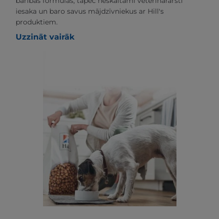
barības formulas, tāpēc neskaitāmi veterinārārsti
iesaka un baro savus mājdzīvniekus ar Hill's
produktiem.
Uzzināt vairāk