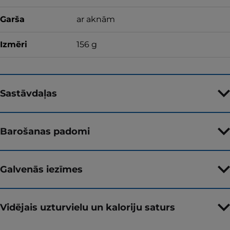
Garša
ar aknām
Izmēri
156 g
Sastāvdaļas
Barošanas padomi
Galvenās iezīmes
Vidējais uzturvielu un kaloriju saturs