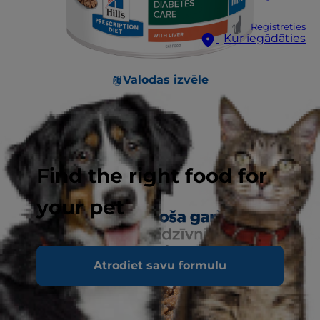
Reģistrēties
Kur iegādāties
Valodas izvēle
Find the right food for
your pet
Atrodiet savu formulu