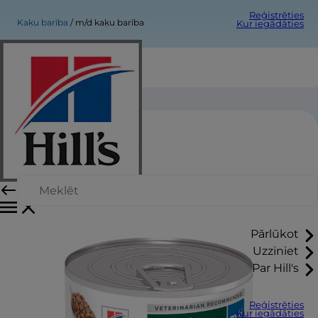
Reģistrēties
Kaķu barība
m/d kaķu barība
Kur iegādāties
m/d kaķu barība
Pārlūkot
Uzziniet
Par Hill's
Reģistrēties
Kur iegādāties