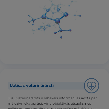
Uzticas veterinārārsti
Jūsu veterinārārsts ir labākais informācijas avots par
mājdzīvnieka aprūpi. Viņu objektīvās atsauksmes
palīdz mums uzturēt un uzlabot mūsu mājdzīvnieku