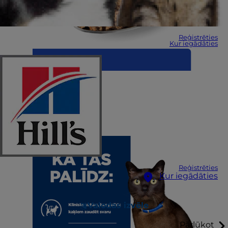
Reģistrēties
Kur iegādāties
Reģistrēties
Kur iegādāties
Valodas izvēle
Pārlūkot