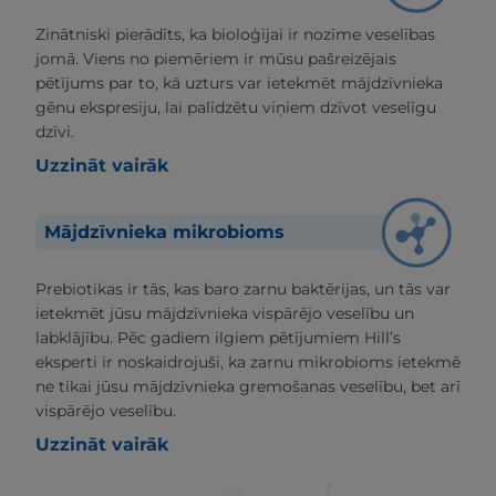
Zinātniski pierādīts, ka bioloģijai ir nozīme veselības
jomā. Viens no piemēriem ir mūsu pašreizējais
pētījums par to, kā uzturs var ietekmēt mājdzīvnieka
gēnu ekspresiju, lai palīdzētu viņiem dzīvot veselīgu
dzīvi.
Uzzināt vairāk
Mājdzīvnieka mikrobioms
Prebiotikas ir tās, kas baro zarnu baktērijas, un tās var
ietekmēt jūsu mājdzīvnieka vispārējo veselību un
labklājību. Pēc gadiem ilgiem pētījumiem Hill’s
eksperti ir noskaidrojuši, ka zarnu mikrobioms ietekmē
ne tikai jūsu mājdzīvnieka gremošanas veselību, bet arī
vispārējo veselību.
Uzzināt vairāk