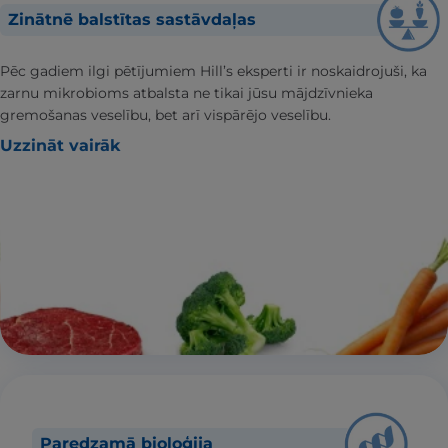
Zinātnē balstītas sastāvdaļas
Pēc gadiem ilgi pētījumiem Hill’s eksperti ir noskaidrojuši, ka
zarnu mikrobioms atbalsta ne tikai jūsu mājdzīvnieka
gremošanas veselību, bet arī vispārējo veselību.
Uzzināt vairāk
Paredzamā bioloģija