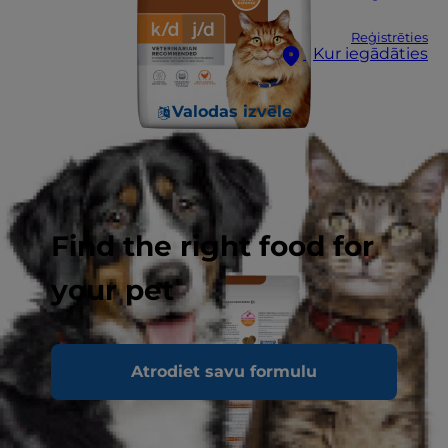
Reģistrēties
Kur iegādāties
Valodas izvēle
Find the right food for
your pet
Atrodiet savu formulu