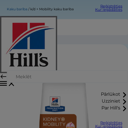
Reģistrēties
Kaķu barība
k/d + Mobility kaķu barība
Kur iegādāties
k/d + Mobility kaķu barība
Pārlūkot
Uzziniet
Par Hill's
Reģistrēties
Kur iegādāties