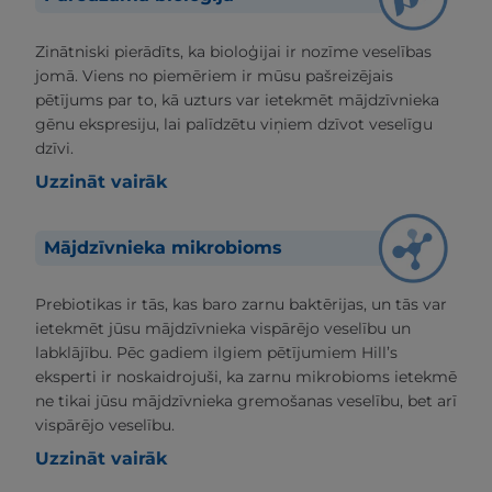
Zinātniski pierādīts, ka bioloģijai ir nozīme veselības
jomā. Viens no piemēriem ir mūsu pašreizējais
pētījums par to, kā uzturs var ietekmēt mājdzīvnieka
gēnu ekspresiju, lai palīdzētu viņiem dzīvot veselīgu
dzīvi.
Uzzināt vairāk
Mājdzīvnieka mikrobioms
Prebiotikas ir tās, kas baro zarnu baktērijas, un tās var
ietekmēt jūsu mājdzīvnieka vispārējo veselību un
labklājību. Pēc gadiem ilgiem pētījumiem Hill’s
eksperti ir noskaidrojuši, ka zarnu mikrobioms ietekmē
ne tikai jūsu mājdzīvnieka gremošanas veselību, bet arī
vispārējo veselību.
Uzzināt vairāk