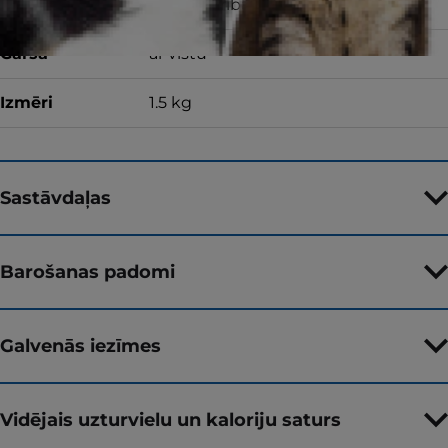
Barības forma
Sausā barība
Garša
ar vistu
Izmēri
1.5 kg
Sastāvdaļas
Barošanas padomi
Galvenās iezīmes
Vidējais uzturvielu un kaloriju saturs