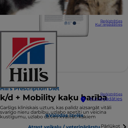
Reģistrēties
Kur iegādāties
Hill's Prescription Diet
Reģistrēties
k/d + Mobility kaķu barība
Kur iegādāties
Garšīgs klīniskais uzturs, kas palīdz aizsargāt vitāli
svarīgo nieru darbību, uzlabo apetīti un veicina
Valodas izvēle
kustīgumu, uzlabo dzīves kvalitāti kaķiem
Pārlūkot
Atrast veikalu / veterinārārstu