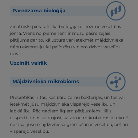
Paredzamā bioloģija
Zinātniski pierādīts, ka bioloģijai ir nozīme veselības
jomā. Viens no piemēriem ir mūsu pašreizējais
pētījums par to, kā uzturs var ietekmēt mājdzīvnieka
gēnu ekspresiju, lai palīdzētu viņiem dzīvot veselīgu
dzīvi.
Uzzināt vairāk
Mājdzīvnieka mikrobioms
Prebiotikas ir tās, kas baro zarnu baktērijas, un tās var
ietekmēt jūsu mājdzīvnieka vispārējo veselību un
labklājību. Pēc gadiem ilgiem pētījumiem Hill’s
eksperti ir noskaidrojuši, ka zarnu mikrobioms ietekmē
ne tikai jūsu mājdzīvnieka gremošanas veselību, bet arī
vispārējo veselību.