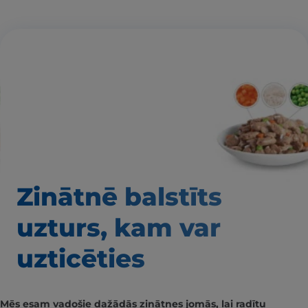
Zinātnē balstīts
uzturs, kam var
uzticēties
Mēs esam vadošie dažādās zinātnes jomās, lai radītu