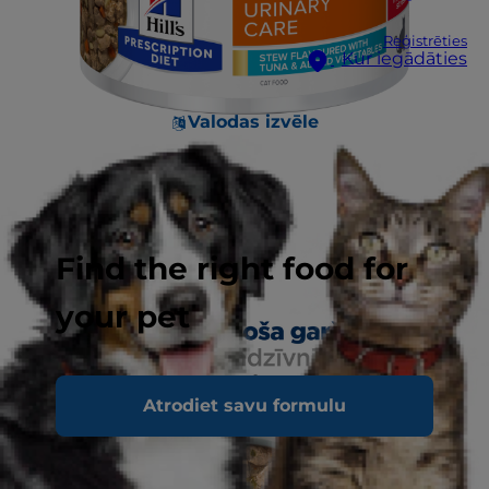
Reģistrēties
Kur iegādāties
Valodas izvēle
Find the right food for
your pet
Atrodiet savu formulu