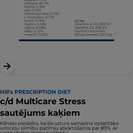
Hill's PRESCRIPTION DIET
c/d Multicare Stress
sautējums kaķiem
Klīniski pierādīts, ka šis uzturs samazina izplatītāko
urīnceļu slimību pazīmju atkārtošanos par 89%. Ar
sastāvdaļām stresa kontrolei.