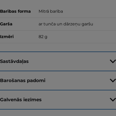
Barības forma
Mitrā barība
Garša
ar tunča un dārzeņu garšu
Izmēri
82 g
Sastāvdaļas
Barošanas padomi
Galvenās iezīmes