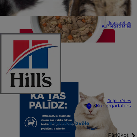
Reģistrēties
Kur iegādāties
Reģistrēties
Kur iegādāties
Valodas izvēle
Pārlūkot