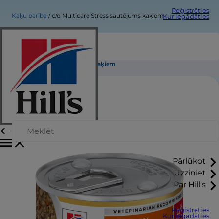
Reģistrēties
Kaķu barība
c/d Multicare Stress sautējums kaķiem
Kur iegādāties
c/d Multicare Stress sautējums kaķiem
Pārlūkot
Uzziniet
Par Hill's
Reģistrēties
Kur iegādāties