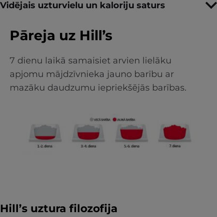
Vidējais uzturvielu un kaloriju saturs
Pāreja uz Hill’s
7 dienu laikā samaisiet arvien lielāku
apjomu mājdzīvnieka jauno barību ar
mazāku daudzumu iepriekšējās barības.
Hill’s uztura filozofija