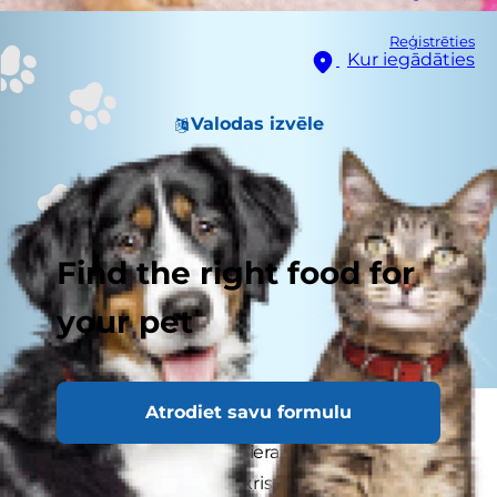
Reģistrēties
Kur iegādāties
Valodas izvēle
Find the right food for
your pet
Atrodiet savu formulu
Dažu kaķu un suņu urīnā nereti veidojas sīki
kristāliņi, kas pārvēršas nierakmeņos vai
urīnpūšļa akmeņos. Šie kristāliņi ir tik mazi, ka to