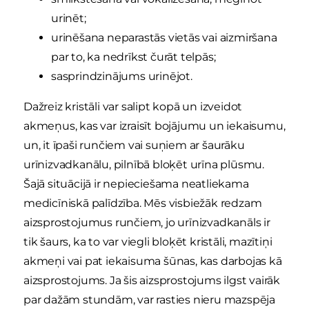
urinēt;
urinēšana neparastās vietās vai aizmiršana
par to, ka nedrīkst čurāt telpās;
sasprindzinājums urinējot.
Dažreiz kristāli var salipt kopā un izveidot
akmeņus, kas var izraisīt bojājumu un iekaisumu,
un, it īpaši runčiem vai suņiem ar šaurāku
urīnizvadkanālu, pilnībā bloķēt urīna plūsmu.
Šajā situācijā ir nepieciešama neatliekama
medicīniskā palīdzība. Mēs visbiežāk redzam
aizsprostojumus runčiem, jo urīnizvadkanāls ir
tik šaurs, ka to var viegli bloķēt kristāli, mazītiņi
akmeņi vai pat iekaisuma šūnas, kas darbojas kā
aizsprostojums. Ja šis aizsprostojums ilgst vairāk
par dažām stundām, var rasties nieru mazspēja