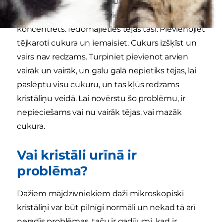
līdzsvaru. Var gadīties, ka urīnā parādās pārāk
daudz noteiktu minerālvielu vai urīns kļūst pārāk
koncentrēts. Iedomājieties tējas tasi. Pievienojiet
tējkaroti cukura un iemaisiet. Cukurs izšķīst un
vairs nav redzams. Turpiniet pievienot arvien
vairāk un vairāk, un galu galā nepietiks tējas, lai
paslēptu visu cukuru, un tas kļūs redzams
kristāliņu veidā. Lai novērstu šo problēmu, ir
nepieciešams vai nu vairāk tējas, vai mazāk
cukura.
Vai kristāli urīnā ir
problēma?
Dažiem mājdzīvniekiem daži mikroskopiski
kristāliņi var būt pilnīgi normāli un nekad tā arī
neradīs problēmas, taču ir gadījumi, kad ir