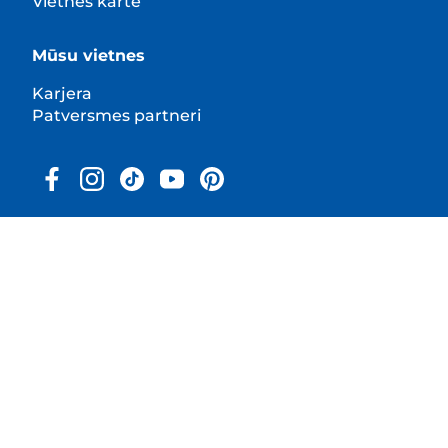
Vietnes karte
Mūsu vietnes
Karjera
Patversmes partneri
© 2025 Hill's Pet Nutrition, Inc.
All rights reserved.
As used herein, denotes registered trademark status
in the U.S. only; registration status in other
geographies may be different. Your use of this site is
subject to our terms.