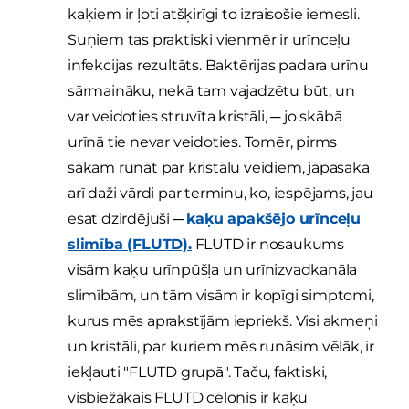
kaķiem ir ļoti atšķirīgi to izraisošie iemesli.
Suņiem tas praktiski vienmēr ir urīnceļu
infekcijas rezultāts. Baktērijas padara urīnu
sārmaināku, nekā tam vajadzētu būt, un
var veidoties struvīta kristāli, ─ jo skābā
urīnā tie nevar veidoties. Tomēr, pirms
sākam runāt par kristālu veidiem, jāpasaka
arī daži vārdi par terminu, ko, iespējams, jau
esat dzirdējuši ─
kaķu apakšējo urīnceļu
slimība (FLUTD).
FLUTD ir nosaukums
visām kaķu urīnpūšļa un urīnizvadkanāla
slimībām, un tām visām ir kopīgi simptomi,
kurus mēs aprakstījām iepriekš. Visi akmeņi
un kristāli, par kuriem mēs runāsim vēlāk, ir
iekļauti "FLUTD grupā". Taču, faktiski,
visbiežākais FLUTD cēlonis ir kaķu