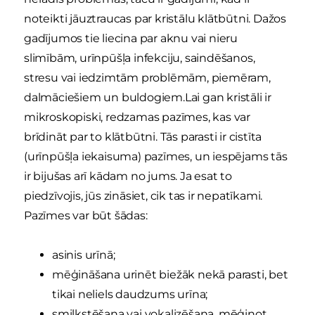
noteikti jāuztraucas par kristālu klātbūtni. Dažos
gadījumos tie liecina par aknu vai nieru
slimībām, urīnpūšļa infekciju, saindēšanos,
stresu vai iedzimtām problēmām, piemēram,
dalmāciešiem un buldogiem.Lai gan kristāli ir
mikroskopiski, redzamas pazīmes, kas var
brīdināt par to klātbūtni. Tās parasti ir cistīta
(urīnpūšļa iekaisuma) pazīmes, un iespējams tās
ir bijušas arī kādam no jums. Ja esat to
piedzīvojis, jūs zināsiet, cik tas ir nepatīkami.
Pazīmes var būt šādas:
asinis urīnā;
mēģināšana urinēt biežāk nekā parasti, bet
tikai neliels daudzums urīna;
smilkstēšana vai vokalizēšana, mēģinot