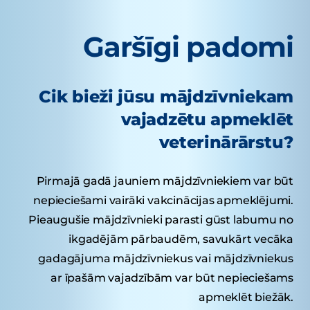
Garšīgi padomi
Cik bieži jūsu mājdzīvniekam
vajadzētu apmeklēt
veterinārārstu?
Pirmajā gadā jauniem mājdzīvniekiem var būt
nepieciešami vairāki vakcinācijas apmeklējumi.
Pieaugušie mājdzīvnieki parasti gūst labumu no
ikgadējām pārbaudēm, savukārt vecāka
gadagājuma mājdzīvniekus vai mājdzīvniekus
ar īpašām vajadzībām var būt nepieciešams
apmeklēt biežāk.