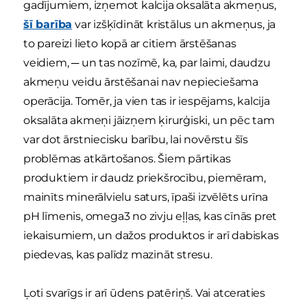
gadījumiem, izņemot kalcija oksalāta akmeņus,
šī barība
var izšķīdināt kristālus un akmeņus, ja
to pareizi lieto kopā ar citiem ārstēšanas
veidiem, ─ un tas nozīmē, ka, par laimi, daudzu
akmeņu veidu ārstēšanai nav nepieciešama
operācija. Tomēr, ja vien tas ir iespējams, kalcija
oksalāta akmeņi jāizņem ķirurģiski, un pēc tam
var dot ārstniecisku barību, lai novērstu šīs
problēmas atkārtošanos. Šiem pārtikas
produktiem ir daudz priekšrocību, piemēram,
mainīts minerālvielu saturs, īpaši izvēlēts urīna
pH līmenis, omega3 no zivju eļļas, kas cīnās pret
iekaisumiem, un dažos produktos ir arī dabiskas
piedevas, kas palīdz mazināt stresu.
Ļoti svarīgs ir arī ūdens patēriņš. Vai atceraties