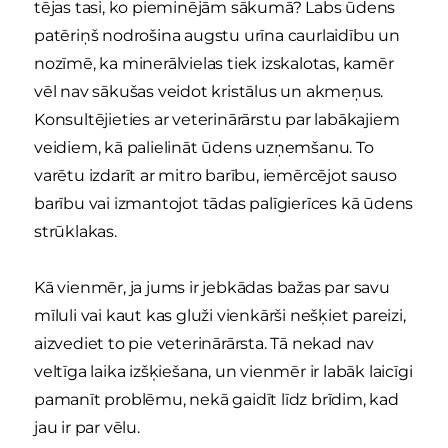
tējas tasi, ko pieminējām sākumā? Labs ūdens
patēriņš nodrošina augstu urīna caurlaidību un
nozīmē, ka minerālvielas tiek izskalotas, kamēr
vēl nav sākušas veidot kristālus un akmeņus.
Konsultējieties ar veterinārārstu par labākajiem
veidiem, kā palielināt ūdens uzņemšanu. To
varētu izdarīt ar mitro barību, iemērcējot sauso
barību vai izmantojot tādas palīgierīces kā ūdens
strūklakas.
Kā vienmēr, ja jums ir jebkādas bažas par savu
mīluli vai kaut kas gluži vienkārši nešķiet pareizi,
aizvediet to pie veterinārārsta. Tā nekad nav
veltīga laika izšķiešana, un vienmēr ir labāk laicīgi
pamanīt problēmu, nekā gaidīt līdz brīdim, kad
jau ir par vēlu.