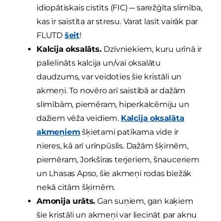
idiopātiskais cistīts (FIC) ─ sarežģīta slimība,
kas ir saistīta ar stresu. Varat lasīt vairāk par
FLUTD
šeit
!
Kalcija oksalāts.
Dzīvniekiem, kuru urīnā ir
palielināts kalcija un/vai oksalātu
daudzums, var veidoties šie kristāli un
akmeņi. To novēro arī saistībā ar dažām
slimībām, piemēram, hiperkalcēmiju un
dažiem vēža veidiem.
Kalcija oksalāta
akmeņiem
šķietami patīkama vide ir
nieres, kā arī urīnpūslis. Dažām šķirnēm,
piemēram, Jorkšīras terjeriem, šnauceriem
un Lhasas Apso, šie akmeņi rodas biežāk
nekā citām šķirnēm.
Amonija urāts.
Gan suņiem, gan kaķiem
šie kristāli un akmeņi var liecināt par aknu