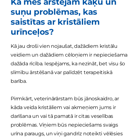
Kā mēs ārstējam kaķu un
suņu problēmas, kas
saistītas ar kristāliem
urīnceļos?
Kā jau droši vien nojaušat, dažādiem kristālu
veidiem un dažādiem cēloņiem ir nepieciešama
dažāda rīcība. Iespējams, ka nezināt, bet visu šo
slimību ārstēšanā var palīdzēt terapeitiskā
barība.
Pirmkārt, veterinārārstam būs jānoskaidro, ar
kāda veida kristāliem vai akmeņiem jums ir
darīšana un vai tā pamatā ir citas veselības
problēmas. Viņiem būs nepieciešams svaigs
urīna paraugs, un viņi gandrīz noteikti vēlēsies