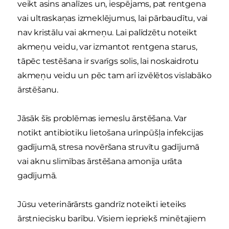
veikt asins analīzes un, iespējams, pat rentgena
vai ultraskaņas izmeklējumus, lai pārbaudītu, vai
nav kristālu vai akmeņu. Lai palīdzētu noteikt
akmeņu veidu, var izmantot rentgena starus,
tāpēc testēšana ir svarīgs solis, lai noskaidrotu
akmeņu veidu un pēc tam arī izvēlētos vislabāko
ārstēšanu.
Jāsāk šīs problēmas iemeslu ārstēšana. Var
notikt antibiotiku lietošana urīnpūšļa infekcijas
gadījumā, stresa novēršana struvītu gadījumā
vai aknu slimības ārstēšana amonija urāta
gadījumā.
Jūsu veterinārārsts gandrīz noteikti ieteiks
ārstniecisku barību. Visiem iepriekš minētajiem