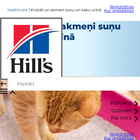
Reģistrēties
healthcare
Kristāli un akmeņi suņu un kaķu urīnā
Kur iegādāties
Kristāli un akmeņi suņu
un kaķu urīnā
Veselības aprūpe
Dr. Patty Khuly
|
Novembris 18, 2024
Pārlūkot
Uzziniet
Par Hill's
Reģistrēties
Kur iegādāties