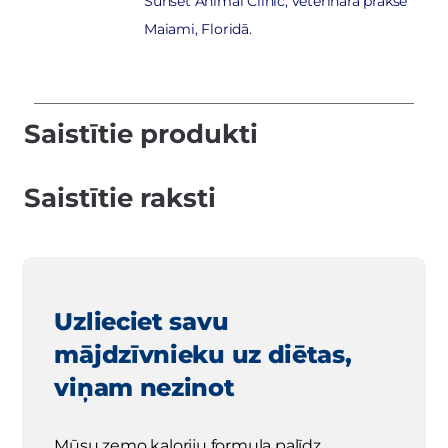
Sunset Animal Clinic, veterinārā prakse
Maiami, Floridā.
Saistītie produkti
Saistītie raksti
Uzlieciet savu
mājdzīvnieku uz diētas,
viņam nezinot
Mūsu zemo kaloriju formula palīdz