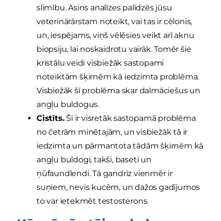
slimību. Asins analīzes palīdzēs jūsu
veterinārārstam noteikt, vai tas ir cēlonis,
un, iespējams, viņš vēlēsies veikt arī aknu
biopsiju, lai noskaidrotu vairāk. Tomēr šie
kristālu veidi visbiežāk sastopami
noteiktām šķirnēm kā iedzimta problēma.
Visbiežāk šī problēma skar dalmāciešus un
angļu buldogus.
Cistīts.
Šī ir visretāk sastopamā problēma
no četrām minētajām, un visbiežāk tā ir
iedzimta un pārmantota tādām šķirnēm kā
angļu buldogi, takši, baseti un
ņūfaundlendi. Tā gandrīz vienmēr ir
suņiem, nevis kucēm, un dažos gadījumos
to var ietekmēt testosterons.