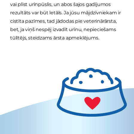
vai plīst urīnpūslis, un abos šajos gadījumos
rezultāts var būt letāls. Ja jūsu mājdzīvniekam ir
cistīta pazīmes, tad jādodas pie veterinārārsta,
bet, ja viņš nespēj izvadīt urīnu, nepieciešams
tūlītējs, steidzams ārsta apmeklējums.