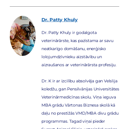
Dr. Patty
Khuly
Dr. Patty Khuly ir godalgota
veterinārārste, kas pazīstama ar savu
neatkarīgo domāšanu, enerģisko
lolojumdzīvnieku aizstāvību un
aizraušanos ar veterinārārsta profesiju.
Dr. K ir ar izcilību absolvēja gan Velslija
koledžu, gan Pensilvānijas Universitātes
Veterinārmedicīnas skolu. Viņa ieguva
MBA grādu Vārtonas Biznesa skolā kā
daļu no prestižās VMD/MBA divu grādu
programmas. Tagad viņai pieder