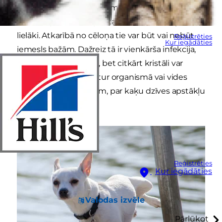
pamanīšanai nepieciešams mikroskops, taču tie
var radīt problēmas pat tad, kad vēl nav kļuvuši
lielāki. Atkarībā no cēloņa tie var būt vai nebūt
Reģistrēties
Kur iegādāties
iemesls bažām. Dažreiz tā ir vienkārša infekcija,
kas ir viegli ārstējama, bet citkārt kristāli var
liecināt par slimību citur organismā vai vides
problēmām, piemēram, par kaķu dzīves apstākļu
izraisītu stresu.
Reģistrēties
Kur iegādāties
Valodas izvēle
Pārlūkot