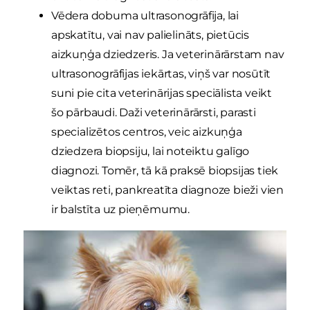
Vēdera dobuma ultrasonogrāfija, lai
apskatītu, vai nav palielināts, pietūcis
aizkuņģa dziedzeris. Ja veterinārārstam nav
ultrasonogrāfijas iekārtas, viņš var nosūtīt
suni pie cita veterinārijas speciālista veikt
šo pārbaudi. Daži veterinārārsti, parasti
specializētos centros, veic aizkuņģa
dziedzera biopsiju, lai noteiktu galīgo
diagnozi. Tomēr, tā kā praksē biopsijas tiek
veiktas reti, pankreatīta diagnoze bieži vien
ir balstīta uz pieņēmumu.