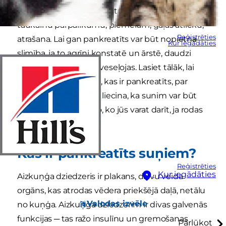
kā suņu rakņāšanās atkritumu tvertnē un
taukainu pārpalikumu, piemēram, gaļas atlieku,
Reģistrēties
atrašana. Lai gan pankreatīts var būt nopietna
Kur iegādāties
slimība, ja to agrīni konstatē un ārstē, daudzi
suņi ātri un pilnībā atveseļojas. Lasiet tālāk, lai
uzzinātu vairāk par to, kas ir pankreatīts, par
dažām pazīmēm, kas liecina, ka sunim var būt
pankreatīts, un par to, ko jūs varat darīt, ja rodas
pankreatīts.
Kas ir pankreatīts suņiem?
Reģistrēties
Kur iegādāties
Aizkuņģa dziedzeris ir plakans, daivu veida
orgāns, kas atrodas vēdera priekšējā daļā, netālu
Valodas izvēle
no kuņģa. Aizkuņģa dziedzerim ir divas galvenās
funkcijas ─ tas ražo insulīnu un gremošanas
Pārlūkot