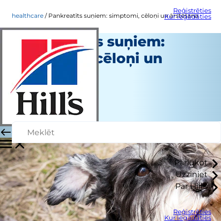
Reģistrēties
healthcare
Pankreatīts suņiem: simptomi, cēloņi un ārstēšana
Kur iegādāties
Pankreatīts suņiem:
simptomi, cēloņi un
ārstēšana
Veselības aprūpe
Dr. Laci Schaible
|
Novembris 18, 2024
Pārlūkot
Uzziniet
Par Hill's
Reģistrēties
Kur iegādāties