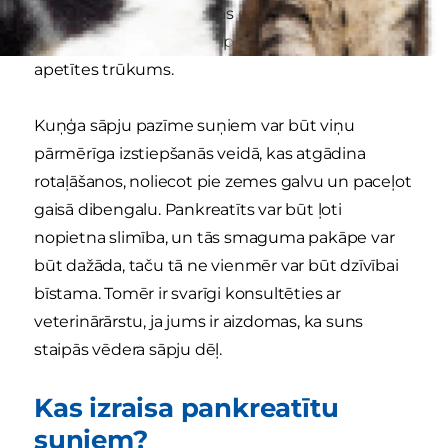
iekaisumam ir raksturīgas dažādas pazīmes un
simptomi, piemēram, stipras sāpes, vemšana un
apetītes trūkums.
Kuņģa sāpju pazīme suņiem var būt viņu
pārmērīga izstiepšanās veidā, kas atgādina
rotaļāšanos, noliecot pie zemes galvu un paceļot
gaisā dibengalu. Pankreatīts var būt ļoti
nopietna slimība, un tās smaguma pakāpe var
būt dažāda, taču tā ne vienmēr var būt dzīvībai
bīstama. Tomēr ir svarīgi konsultēties ar
veterinārārstu, ja jums ir aizdomas, ka suns
staipās vēdera sāpju dēļ.
Kas izraisa pankreatītu
suņiem?