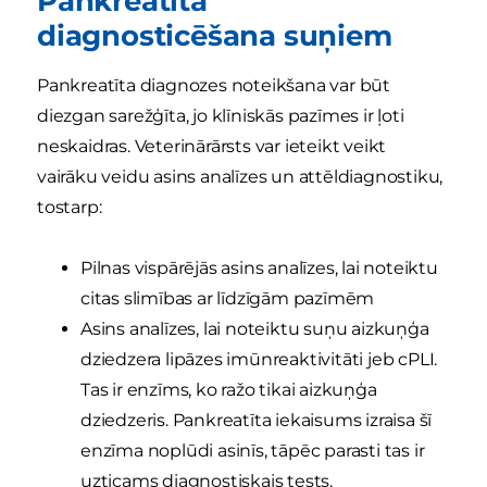
Pankreatīta
diagnosticēšana suņiem
Pankreatīta diagnozes noteikšana var būt
diezgan sarežģīta, jo klīniskās pazīmes ir ļoti
neskaidras. Veterinārārsts var ieteikt veikt
vairāku veidu asins analīzes un attēldiagnostiku,
tostarp:
Pilnas vispārējās asins analīzes, lai noteiktu
citas slimības ar līdzīgām pazīmēm
Asins analīzes, lai noteiktu suņu aizkuņģa
dziedzera lipāzes imūnreaktivitāti jeb cPLI.
Tas ir enzīms, ko ražo tikai aizkuņģa
dziedzeris. Pankreatīta iekaisums izraisa šī
enzīma noplūdi asinīs, tāpēc parasti tas ir
uzticams diagnostiskais tests.