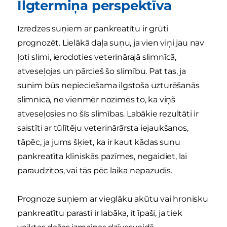
Ilgtermiņa perspektīva
Izredzes suņiem ar pankreatītu ir grūti
prognozēt. Lielākā daļa suņu, ja vien viņi jau nav
ļoti slimi, ierodoties veterinārajā slimnīcā,
atveseļojas un pārcieš šo slimību. Pat tas, ja
sunim būs nepieciešama ilgstoša uzturēšanās
slimnīcā, ne vienmēr nozīmēs to, ka viņš
atveseļosies no šīs slimības. Labākie rezultāti ir
saistīti ar tūlītēju veterinārārsta iejaukšanos,
tāpēc, ja jums šķiet, ka ir kaut kādas suņu
pankreatīta klīniskās pazīmes, negaidiet, lai
paraudzītos, vai tās pēc laika nepazudīs.
Prognoze suņiem ar vieglāku akūtu vai hronisku
pankreatītu parasti ir labāka, it īpaši, ja tiek