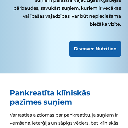
suņiem parasti ir vajadzīgas ikgadējas
pārbaudes, savukārt suņiem, kuriem ir vecākas
vai īpašas vajadzības, var būt nepieciešama
biežāka vizīte.
Discover Nutrition
Pankreatīta klīniskās
pazīmes suņiem
Var rasties aizdomas par pankreatītu, ja suņiem ir
vemšana, letarģija un sāpīgs vēders, bet klīniskās