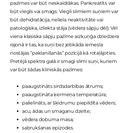
pazīmes var būt neskaidrākas. Pankreatīts var
būt viegls vai smags. Viegli slimiem suņiem var
būt dehidratācija, neliela neaktivitāte vai
patoloģiska, izliekta stāja (vēdera sāpju dēļ). Vēl
viena klasiska sāpju pazīme aizkuņģa dziedzera
rajonā ir tas, ka suņi bez jebkāda iemesla
nostājas “paklanīšanās” pozīcijā kā rotaļājoties.
Pretējā spektra galā ir smagi slimi suņi, kuriem
var būt šādas klīniskās pazīmes:
paaugstināts sirdsdarbības ātrums;
paaugstināta ķermeņa temperatūra;
palielināts, ar šķidrumu piepildīta vēders;
acu, ādas un smaganu dzelte;
vēdera dobuma masa;
sabrukšanas epizodes.