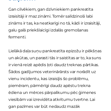
Gan cilvēkiem, gan dzīvniekiem pankreatīta
izraisītāji ir maz zināmi. Tomēr salīdzinoši labi
zināms ir tas, ka neatkarīgi no tā, kādi ir izraisītāji,
galu galā priekšlaicīgi izdalās gremošanas
fermenti.
Lielākā daļa suņu pankreatīta epizožu ir pēkšņas
un akūtas, un parasti tās ir saistītas ar to, ka suns
ir vienā reizē apēdis ļoti daudz treknas pārtikas.
Šādos gadījumos veterinārārsts var norādīt uz
vienu incidentu, kas izraisījis šo problēmu,
piemēram, pārmērīgi daudz apēstu trekna
ēdiena un mērces pārpalikumu pēc ģimenes
viesībām vai izrevidēta atkritumu tvertne. Lai
gan pazīmes var būt nedaudz mazāk