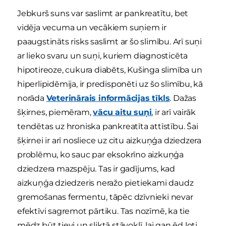
Jebkurš suns var saslimt ar pankreatītu, bet
vidēja vecuma un vecākiem suņiem ir
paaugstināts risks saslimt ar šo slimību. Arī suņi
ar lieko svaru un suņi, kuriem diagnosticēta
hipotireoze, cukura diabēts, Kušinga slimība un
hiperlipidēmija, ir predisponēti uz šo slimību, kā
norāda
Veterinārais informācijas tīkls
. Dažas
šķirnes, piemēram,
vācu aitu suņi
, ir arī vairāk
tendētas uz hroniska pankreatīta attīstību. Šai
šķirnei ir arī nosliece uz citu aizkuņģa dziedzera
problēmu, ko sauc par eksokrīno aizkuņģa
dziedzera mazspēju. Tas ir gadījums, kad
aizkuņģa dziedzeris neražo pietiekami daudz
gremošanas fermentu, tāpēc dzīvnieki nevar
efektīvi sagremot pārtiku. Tas nozīmē, ka tie
mēdz būt tievi un sliktā stāvoklī, lai gan ēd ļoti