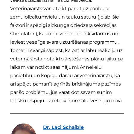
veiktas dažas izmaiņas dzīvesveidā.
Veterinārārsts var ieteikt pāriet uz barību ar
zemu olbaltumvielu un tauku saturu (jo abi šie
faktori ir spēcīgi aizkuņģa dziedzera sekrēcijas
stimulatori), kā arī pievienot antioksidantus un
ieviest veselīga svara uzturēšanas programmu.
Tomēr ir svarīgi saprast, ka pat ar labu reakciju uz
veterinārārsta noteikto ārstēšanas plānu laiku pa
laikam var notikt saasinājumi. Ar nelielu
pacietību un kopīgu darbu ar veterinārārstu, kā
arī spējot pamanīt agrīnās brīdinājuma pazīmes
par šo problēmu, jūs varat dot savam sunim
lielisku iespēju uz relatīvi normālu, veselīgu dzīvi.
Dr. Laci
Schaible