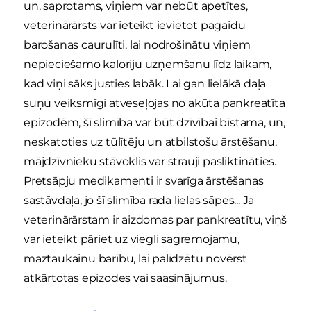
un, saprotams, viņiem var nebūt apetītes,
veterinārārsts var ieteikt ievietot pagaidu
barošanas caurulīti, lai nodrošinātu viņiem
nepieciešamo kaloriju uzņemšanu līdz laikam,
kad viņi sāks justies labāk. Lai gan lielākā daļa
suņu veiksmīgi atveseļojas no akūta pankreatīta
epizodēm, šī slimība var būt dzīvībai bīstama, un,
neskatoties uz tūlītēju un atbilstošu ārstēšanu,
mājdzīvnieku stāvoklis var strauji pasliktināties.
Pretsāpju medikamenti ir svarīga ārstēšanas
sastāvdaļa, jo šī slimība rada lielas sāpes... Ja
veterinārārstam ir aizdomas par pankreatītu, viņš
var ieteikt pāriet uz viegli sagremojamu,
maztaukainu barību, lai palīdzētu novērst
atkārtotas epizodes vai saasinājumus.