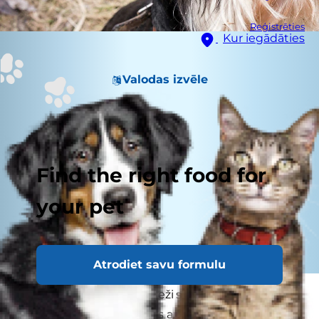
Reģistrēties
Kur iegādāties
Valodas izvēle
Find the right food for
your pet
Atrodiet savu formulu
Pankreatīts ir diezgan bieži sastopams suņiem,
un tas bieži vien ir saistīts ar tādiem gadījumiem