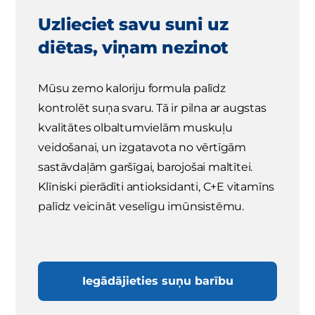
Uzlieciet savu suni uz
diētas, viņam nezinot
Mūsu zemo kaloriju formula palīdz
kontrolēt suņa svaru. Tā ir pilna ar augstas
kvalitātes olbaltumvielām muskuļu
veidošanai, un izgatavota no vērtīgām
sastāvdaļām garšīgai, barojošai maltītei.
Klīniski pierādīti antioksidanti, C+E vitamīns
palīdz veicināt veselīgu imūnsistēmu.
Iegādājieties suņu barību