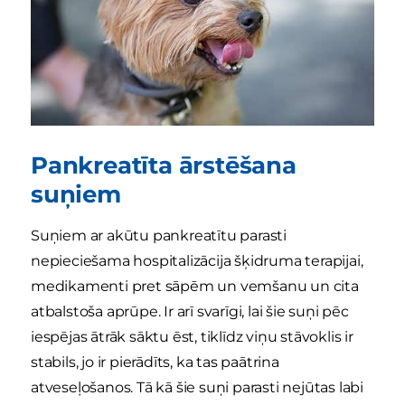
Pankreatīta ārstēšana
suņiem
Suņiem ar akūtu pankreatītu parasti
nepieciešama hospitalizācija šķidruma terapijai,
medikamenti pret sāpēm un vemšanu un cita
atbalstoša aprūpe. Ir arī svarīgi, lai šie suņi pēc
iespējas ātrāk sāktu ēst, tiklīdz viņu stāvoklis ir
stabils, jo ir pierādīts, ka tas paātrina
atveseļošanos. Tā kā šie suņi parasti nejūtas labi