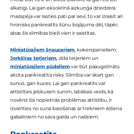
alkatīgi. Lai gan eksokrīnā aizkuņģa dziedzera
mazspēja var rasties pati par sevi, to var izraisīt arī
hronisks pankreatīts šūnu bojājuma dēļ, tāpēc
abas šīs slimības bieži vien ir saistītas.
Miniatūrajiem šņauceriem
, kokerspanieliem,
Jorkšīras terjeriem,
zīda terjeriem un
miniatūrajiem pūdeļiem
var būt paaugstināts
akūta pankreatīta risks. Slimība var skart gan
suņus, gan kuces. Lai gan pankreatīts var
attīstīties jebkuram sunim, labākais veids, kā
novērst šīs nopietnās problēmas attīstību, ir
izvairīties no suņa barošanas ar trekniem ēdiena
gabaliņiem no sava galda un našķiem.