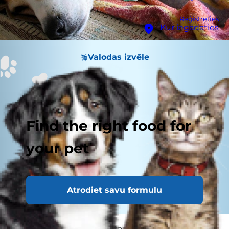
Reģistrēties
Kur iegādāties
Valodas izvēle
Find the right food for
your pet
Atrodiet savu formulu
Ziemassvētki var būt bīstams laiks suņa