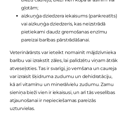
gļotām;
aizkuņģa dziedzera iekaisums (pankreatīts)
vai aizkuņģa dziedzeris, kas neizstrādā
pietiekami daudz gremošanas enzīmu
pareizai barības pārstrādāšanai.
Veterinārārsts var ieteikt nomainīt mājdzīvnieka
barību vai izrakstīt zāles, lai palīdzētu viņam ātrāk
atveseļoties. Tas ir svarīgi, jo vemšana un caureja
var izraisīt šķidruma zudumu un dehidratāciju,
kā arī vitamīnu un minerālvielu zudumu. Zarnu
sieniņa bieži vien ir iekaisusi, un arī tās veselības
atjaunošanai ir nepieciešamas pareizās
uzturvielas.