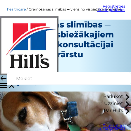
Reģistrēties
healthcare
Gremošanas slimības ─ viens no visbiežākajiem iemesliem konsultācijai ar veterinārārstu
Kur iegādāties
Gremošanas slimības ─
viens no visbiežākajiem
iemesliem konsultācijai
ar veterinārārstu
Veselības aprūpe
Personāla autors
|
Augusts 17, 2016
Pārlūkot
Uzziniet
Par Hill's
Reģistrēties
Kur iegādāties