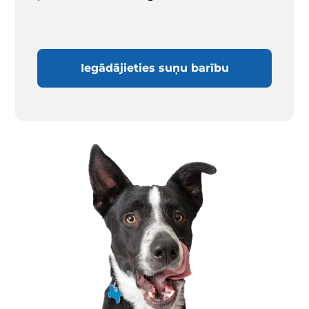
Iegādājieties suņu barību