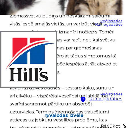
gremošanas sistēmai ─ mājās ir tītara cepetis,
Ziemassvētku pudiņš un neskaitāmi saldumi
Reģistrēties
visās iespējamajās vietās, un var būt viegli
Kur iegādāties
nepamanīt, ko suns ir izmanīgi nočiepis. Tomēr
gremošanas problēmas var radīt ne tikai svētku
laiks. Ja jums ir aizdomas par gremošanas
traucējumiem vai ievērojat tādus simptomus kā
caureja vai vemšana, pēc iespējas ātrāk aizvediet
suni pie veterinārārsta.
Ikvienas dzīvas būtnes ─ tostarp kaķu, suņu un
Reģistrēties
arī cilvēku ─ vispārējai veselībai un labklājībai ir
Kur iegādāties
svarīgi sagremot pārtiku un absorbēt
uzturvielas. Termins 'gremošanas traucējumi'
Valodas izvēle
attiecas uz jebkuru veselības problēmu, kas
Pārlūkot
traucē pareizu gremošanu vai maina ātrumu,