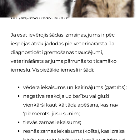
izmaiņas, gāzu uzkrāšanās, vēdera burbuļošana
un piepeša neaktivitāte.
Ja esat ievērojis šādas izmaiņas, jums ir pēc
iespējas ātrāk jādodas pie veterinārārsta. Ja
diagnosticēti gremošanas traucējumi,
veterinārārsts ar jums pārrunās to ticamāko
iemeslu. Visbiežākie iemesli ir šādi:
vēdera iekaisums un kairinājums (gastrīts);
negatīva reakcija uz barību vai gluži
vienkārši kaut kā tāda apēšana, kas nav
'piemērots' jūsu sunim;
tievās zarnas iekaisums;
resnās zarnas iekaisums (kolīts), kas izraisa
biežu caureju, bieži vien kopā ar asinīm vai