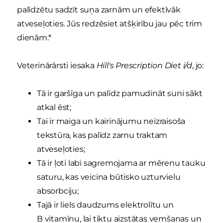
palīdzētu sadzīt suņa zarnām un efektīvāk
atveseļoties. Jūs redzēsiet atšķirību jau pēc trim
dienām.*
Veterinārārsti iesaka
Hill's Prescription Diet i/d
, jo:
Tā ir garšīga un palīdz pamudināt suni sākt
atkal ēst;
Tai ir maiga un kairinājumu neizraisoša
tekstūra, kas palīdz zarnu traktam
atveseļoties;
Tā ir ļoti labi sagremojama ar mērenu tauku
saturu, kas veicina būtisko uzturvielu
absorbciju;
Tajā ir liels daudzums elektrolītu un
B vitamīnu, lai tiktu aizstātas vemšanas un