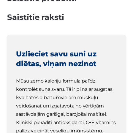
Saistītie raksti
Uzlieciet savu suni uz
diētas, viņam nezinot
Mūsu zemo kaloriju formula palīdz
kontrolēt suņa svaru. Tā ir pilna ar augstas
kvalitātes olbaltumvielām muskuļu
veidošanai, un izgatavota no vērtīgām
sastāvdaļām garšīgai, barojošai maltītei.
Klīniski pierādīti antioksidanti, C+E vitamīns
palīdz veicināt veselīgu imūnsistēmu.