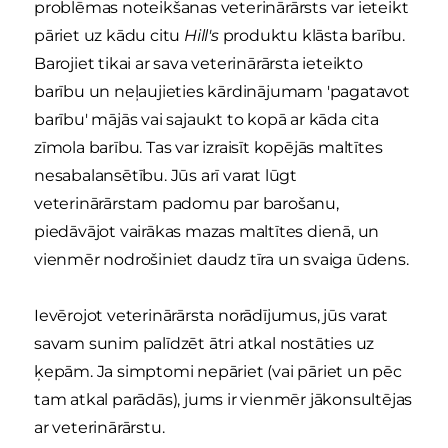
problēmas noteikšanas veterinārārsts var ieteikt
pāriet uz kādu citu
Hill's
produktu klāsta barību.
Barojiet tikai ar sava veterinārārsta ieteikto
barību un neļaujieties kārdinājumam 'pagatavot
barību' mājās vai sajaukt to kopā ar kāda cita
zīmola barību. Tas var izraisīt kopējās maltītes
nesabalansētību. Jūs arī varat lūgt
veterinārārstam padomu par barošanu,
piedāvājot vairākas mazas maltītes dienā, un
vienmēr nodrošiniet daudz tīra un svaiga ūdens.
Ievērojot veterinārārsta norādījumus, jūs varat
savam sunim palīdzēt ātri atkal nostāties uz
ķepām. Ja simptomi nepāriet (vai pāriet un pēc
tam atkal parādās), jums ir vienmēr jākonsultējas
ar veterinārārstu.