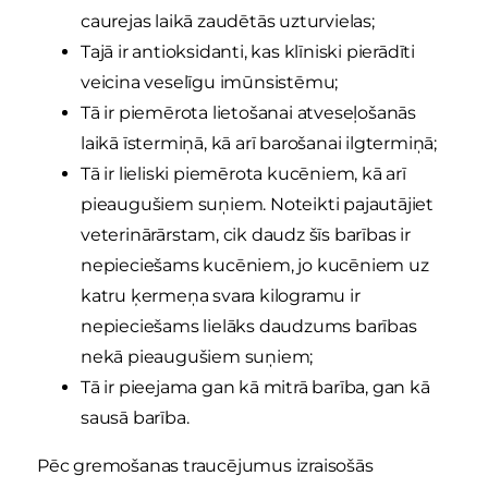
caurejas laikā zaudētās uzturvielas;
Tajā ir antioksidanti, kas klīniski pierādīti
veicina veselīgu imūnsistēmu;
Tā ir piemērota lietošanai atveseļošanās
laikā īstermiņā, kā arī barošanai ilgtermiņā;
Tā ir lieliski piemērota kucēniem, kā arī
pieaugušiem suņiem. Noteikti pajautājiet
veterinārārstam, cik daudz šīs barības ir
nepieciešams kucēniem, jo kucēniem uz
katru ķermeņa svara kilogramu ir
nepieciešams lielāks daudzums barības
nekā pieaugušiem suņiem;
Tā ir pieejama gan kā mitrā barība, gan kā
sausā barība.
Pēc gremošanas traucējumus izraisošās