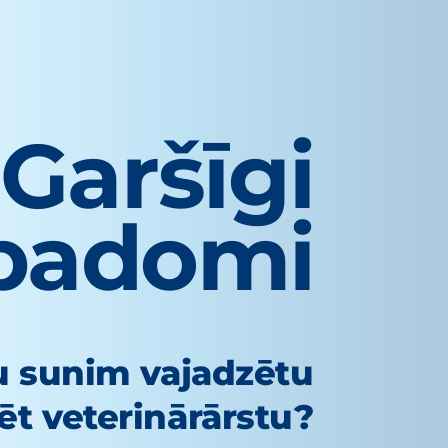
Garšīgi
padomi
su sunim vajadzētu
t veterinārārstu?