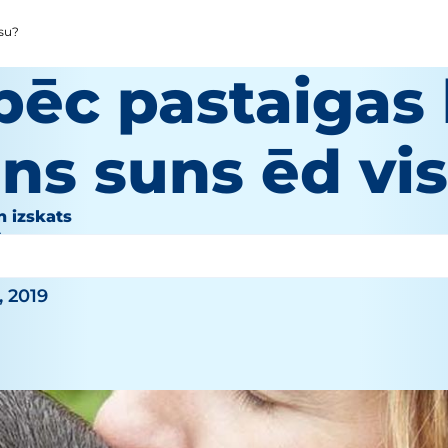
isu?
pēc pastaigas 
ns suns ēd vi
n izskats
hy
, 2019