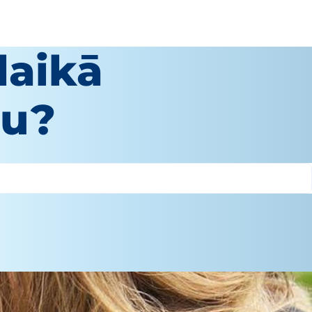
laikā
su?