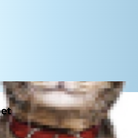
pet
paceltu galvu. Jūs tik ļoti
ūsu galva ir augstu pacelta. Galu