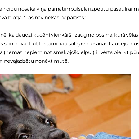
 rīcību nosaka viņa pamatimpulsi, lai izpētītu pasauli ar m
avā blogā. "Tas nav nekas neparasts."
īmē, ka daudzi kucēni vienkārši izaug no posma, kurā vēlas 
tas sunim var būt bīstami, izraisot gremošanas traucējumus
a (nemaz nepieminot smakojošo elpu!), ir vērts pielikt pūles
ām nevajadzētu nonākt mutē.