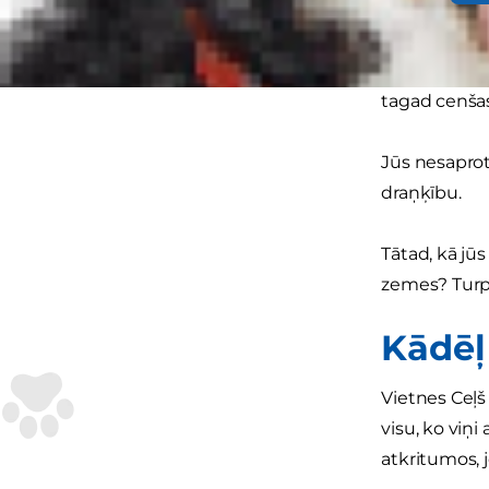
Protams, tad 
kucēns ir at
tagad cenšas 
Jūs nesaprota
draņķību.
Tātad, kā jūs
zemes? Turpi
Kādēļ
Vietnes Ceļ
visu, ko viņi
atkritumos, 