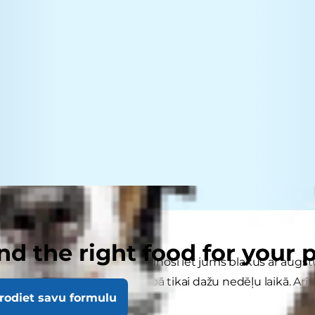
nd the right food for your 
s scenārijs: kucēns pārliecinoši iet jums blakus ar augstu 
r sasniegumiem viņa apmācībā tikai dažu nedēļu laikā. Arī j
rodiet savu formulu
r perfekts suns.