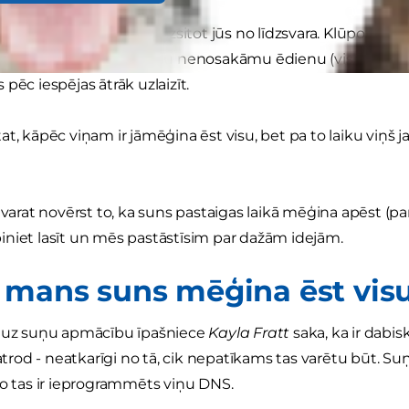
pavada tiek nostiepta, izsitot jūs no līdzsvara. Klūpot atpak
radis uz zemes kaut kādu nenosakāmu ēdienu (vismaz jūs ce
pēc iespējas ātrāk uzlaizīt.
t, kāpēc viņam ir jāmēģina ēst visu, bet pa to laiku viņš ja
 varat novērst to, ka suns pastaigas laikā mēģina apēst (pa
niet lasīt un mēs pastāstīsim par dažām idejām.
 mans suns mēģina ēst vis
š uz suņu apmācību īpašniece
Kayla Fratt
saka, ka ir dabis
 atrod - neatkarīgi no tā, cik nepatīkams tas varētu būt. Su
jo tas ir ieprogrammēts viņu DNS.