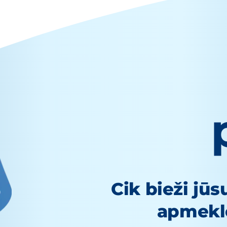
Cik bieži jū
apmeklē