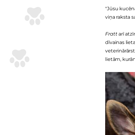
"Jūsu kucēna
viņa raksta s
Fratt
arī atz
dīvainas lie
veterinārārst
lietām, kur