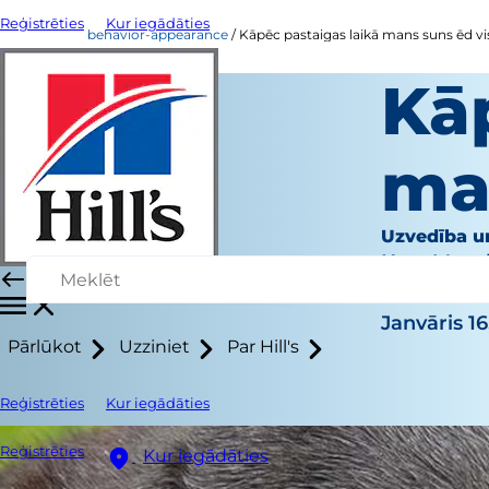
Reģistrēties
Kur iegādāties
behavior-appearance
Kāpēc pastaigas laikā mans suns ēd v
Kā
ma
Uzvedība u
Kara Murp
|
Janvāris 16
Pārlūkot
Uzziniet
Par Hill's
Reģistrēties
Kur iegādāties
Reģistrēties
Kur iegādāties