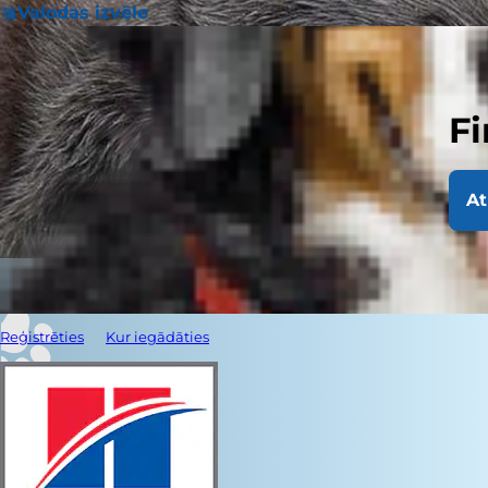
Valodas izvēle
Fi
At
Reģistrēties
Kur iegādāties