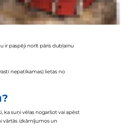
aļ, jūs saprotat, ka jūsu ideālais
rat, ka tas ir ēdams!), ko viņš
u ir paspēji norīt pāris dubļainu
rasti nepatīkamas) lietas no
u?
ki, ka suņi vēlas nogaršot vai apēst
ņi vārtās izkārnījumos un