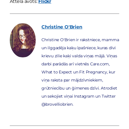
Attēla avots:
Flickr
Christine
O'Brien
Christine O'Brien ir rakstniece, mamma
un ilggadēja kaķu īpašniece, kuras divi
krievu zilie kaķi valda viņas mājā. Viņas
darbi parādās arī vietnēs Care.com,
What to Expect un Fit Pregnancy, kur
viņa raksta par mājdzīvniekiem,
grūtniecību un ģimenes dzīvi. Atrodiet
un sekojiet viņai Instagram un Twitter
@brovelliobrien.