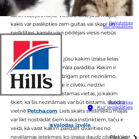
ballītes karstumā jums klēpī ieraušas
sanervozējies kaķis. Viesību laikā jūsu mājās,
Reģistrēties
kaķis var paslēpties zem gultas vai skapī un
Kur iegādāties
nerādīties, kamēr vien pēdējais viesis nebūs
devies prom.
Nemiers vai bailes, ko jūsu kaķim izraisa lielas
cilvēku grupas, ir normāla parādība. Kaķim ir
instinktīvi būt piesardzīgam pret nezināmo,
neatkarīgi no tā, vai tie ir cilvēki, nedzīvi
priekšmeti vai nepazīstamas vietas, jo kaķim
šķiet, ka šis nezināmais var būt bīstams, skaidro
Reģistrēties
Kur iegādāties
vietnē
Petcha.com
. Liels skaits svešinieku mājās
var likt nostrādāt šiem kaķa instinktiem, taču ir
Valodas izvēle
veidi, kā varat kaķim palīdzēt izvairīties no
nevēlamas ietekmes, ko izraisa daudz cilvēku vai
Pārlūkot