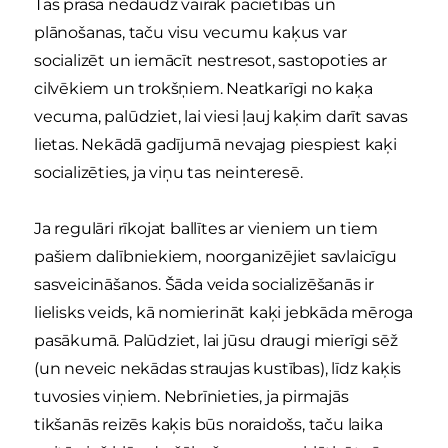
Tas prasa nedaudz vairāk pacietības un
plānošanas, taču visu vecumu kaķus var
socializēt un iemācīt nestresot, sastopoties ar
cilvēkiem un trokšņiem. Neatkarīgi no kaķa
vecuma, palūdziet, lai viesi ļauj kaķim darīt savas
lietas. Nekādā gadījumā nevajag piespiest kaķi
socializēties, ja viņu tas neinteresē.
Ja regulāri rīkojat ballītes ar vieniem un tiem
pašiem dalībniekiem, noorganizējiet savlaicīgu
sasveicināšanos. Šāda veida socializēšanās ir
lielisks veids, kā nomierināt kaķi jebkāda mēroga
pasākumā. Palūdziet, lai jūsu draugi mierīgi sēž
(un neveic nekādas straujas kustības), līdz kaķis
tuvosies viņiem. Nebrīnieties, ja pirmajās
tikšanās reizēs kaķis būs noraidošs, taču laika