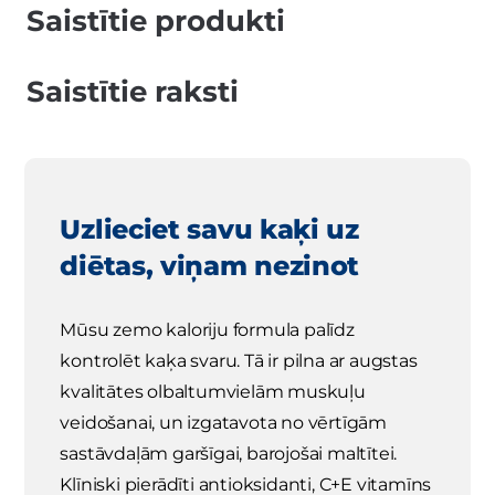
Saistītie produkti
Saistītie raksti
Uzlieciet savu kaķi uz
diētas, viņam nezinot
Mūsu zemo kaloriju formula palīdz
kontrolēt kaķa svaru. Tā ir pilna ar augstas
kvalitātes olbaltumvielām muskuļu
veidošanai, un izgatavota no vērtīgām
sastāvdaļām garšīgai, barojošai maltītei.
Klīniski pierādīti antioksidanti, C+E vitamīns