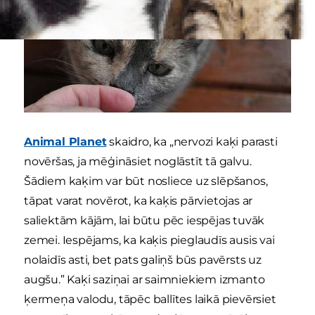
Animal Planet
skaidro, ka „nervozi kaķi parasti
novēršas, ja mēģināsiet noglāstīt tā galvu.
Šādiem kaķim var būt nosliece uz slēpšanos,
tāpat varat novērot, ka kaķis pārvietojas ar
saliektām kājām, lai būtu pēc iespējas tuvāk
zemei. Iespējams, ka kaķis pieglaudīs ausis vai
nolaidīs asti, bet pats galiņš būs pavērsts uz
augšu.” Kaķi saziņai ar saimniekiem izmanto
ķermeņa valodu, tāpēc ballītes laikā pievērsiet