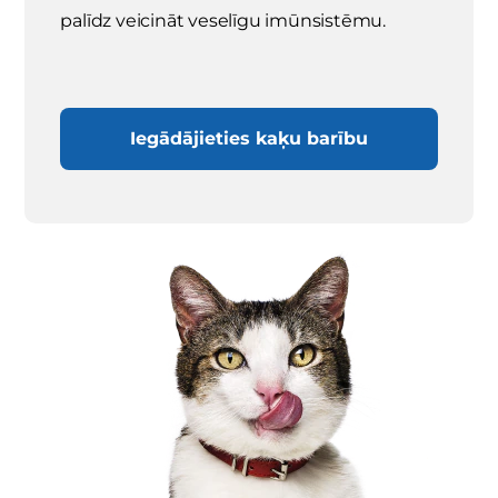
palīdz veicināt veselīgu imūnsistēmu.
Iegādājieties kaķu barību