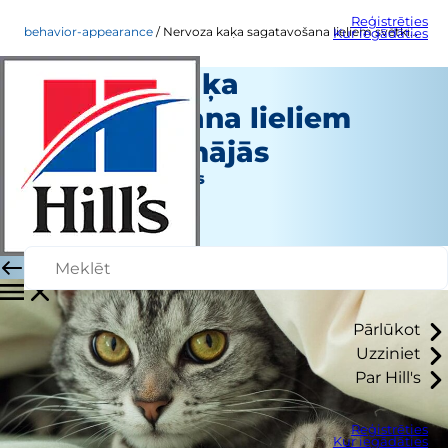
Reģistrēties
behavior-appearance
Nervoza kaķa sagatavošana lieliem svētkiem mājās
Kur iegādāties
Nervoza kaķa
sagatavošana lieliem
svētkiem mājās
Uzvedība un izskats
Christine O'Brien
|
Augusts 16, 2016
Pārlūkot
Uzziniet
Par Hill's
Reģistrēties
Kur iegādāties