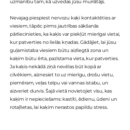
uzmanību tam, kā uzvedas jūsu murrātājs.
Nevajag piespiest nervozu kaķi kontaktēties ar
viesiem, tāpēc pirms jautrības sākšanās
pārliecinieties, ka kaķis var piekļūt mierīgai vietai,
kur patverties no lielās kņadas. Gādājiet, lai jūsu
guļamistaba viesiem būtu aizliegtā zona un
kaķim būtu ērta, pazīstama vieta, kur patverties.
Ja kaķis nekādā ziņā nevēlas būt kopā ar
cilvēkiem, aiznesiet to uz mierīgu, drošu vietu,
piemēram, veļas telpu vai vannas istabu, un
aizveriet durvis. Šajā vietā novietojiet visu, kas
kaķim ir nepieciešams: kastīti, ēdienu, ūdeni un
rotaļlietas, lai kaķim nerastos papildu stress.