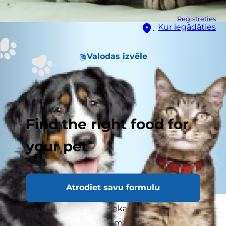
Reģistrēties
Kur iegādāties
Valodas izvēle
Find the right food for
your pet
Atrodiet savu formulu
Ja esat tāds lolojumdzīvieka saimnieks, kam
patīk izklaidēties, iespējams, būsiet pamanījis, ka