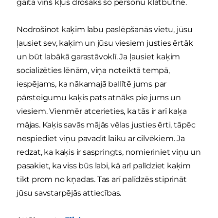
gaitā viņš kļūs drošāks šo personu klātbūtnē.
Nodrošinot kaķim labu paslēpšanās vietu, jūsu
ļausiet sev, kaķim un jūsu viesiem justies ērtāk
un būt labākā garastāvoklī. Ja ļausiet kaķim
socializēties lēnām, viņa noteiktā tempā,
iespējams, ka nākamajā ballītē jums par
pārsteigumu kaķis pats atnāks pie jums un
viesiem. Vienmēr atcerieties, ka tās ir arī kaķa
mājas. Kaķis savās mājās vēlas justies ērti, tāpēc
nespiediet viņu pavadīt laiku ar cilvēkiem. Ja
redzat, ka kaķis ir saspringts, nomieriniet viņu un
pasakiet, ka viss būs labi, kā arī palīdziet kaķim
tikt prom no kņadas. Tas arī palīdzēs stiprināt
jūsu savstarpējās attiecības.