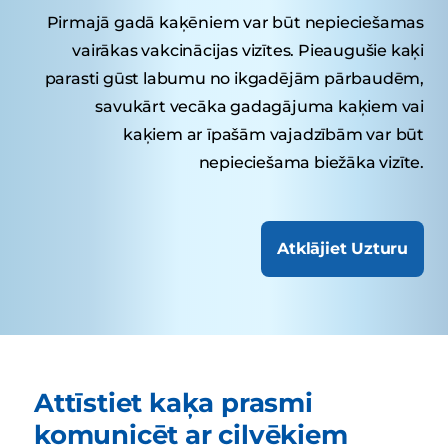
Pirmajā gadā kaķēniem var būt nepieciešamas
vairākas vakcinācijas vizītes. Pieaugušie kaķi
parasti gūst labumu no ikgadējām pārbaudēm,
savukārt vecāka gadagājuma kaķiem vai
kaķiem ar īpašām vajadzībām var būt
nepieciešama biežāka vizīte.
Atklājiet Uzturu
Attīstiet kaķa prasmi
komunicēt ar cilvēkiem