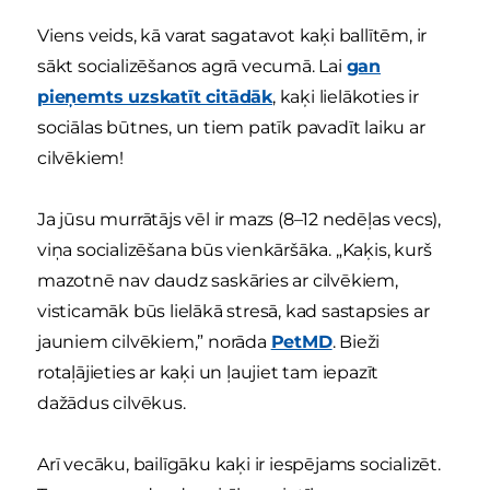
Viens veids, kā varat sagatavot kaķi ballītēm, ir
sākt socializēšanos agrā vecumā. Lai
gan
pieņemts uzskatīt citādāk
, kaķi lielākoties ir
sociālas būtnes, un tiem patīk pavadīt laiku ar
cilvēkiem!
Ja jūsu murrātājs vēl ir mazs (8–12 nedēļas vecs),
viņa socializēšana būs vienkāršāka. „Kaķis, kurš
mazotnē nav daudz saskāries ar cilvēkiem,
visticamāk būs lielākā stresā, kad sastapsies ar
jauniem cilvēkiem,” norāda
PetMD
. Bieži
rotaļājieties ar kaķi un ļaujiet tam iepazīt
dažādus cilvēkus.
Arī vecāku, bailīgāku kaķi ir iespējams socializēt.