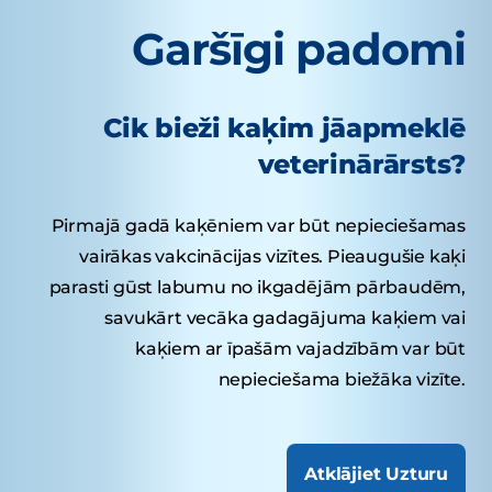
Garšīgi padomi
Cik bieži kaķim jāapmeklē
veterinārārsts?
Pirmajā gadā kaķēniem var būt nepieciešamas
vairākas vakcinācijas vizītes. Pieaugušie kaķi
parasti gūst labumu no ikgadējām pārbaudēm,
savukārt vecāka gadagājuma kaķiem vai
kaķiem ar īpašām vajadzībām var būt
nepieciešama biežāka vizīte.
Atklājiet Uzturu