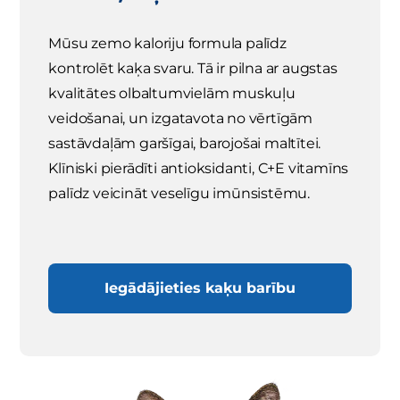
Mūsu zemo kaloriju formula palīdz
kontrolēt kaķa svaru. Tā ir pilna ar augstas
kvalitātes olbaltumvielām muskuļu
veidošanai, un izgatavota no vērtīgām
sastāvdaļām garšīgai, barojošai maltītei.
Klīniski pierādīti antioksidanti, C+E vitamīns
palīdz veicināt veselīgu imūnsistēmu.
Iegādājieties kaķu barību