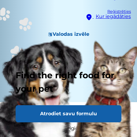
Reģistrēties
Kur iegādāties
Valodas izvēle
Find the right food for
your pet
Pārāk maz uzmanības ir pievērsts jautājumam
Atrodiet savu formulu
par kaķu sērošanu, lielākoties tāpēc, ka kaķi bieži
tiek uzskatīti par neatkarīgiem dzīvniekiem, kas
saglabā lielu daļu savas „savvaļas” dabas. Taču