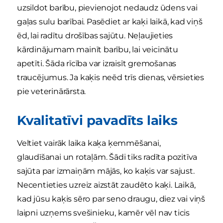
uzsildot barību, pievienojot nedaudz ūdens vai
gaļas sulu barībai. Pasēdiet ar kaķi laikā, kad viņš
ēd, lai radītu drošības sajūtu. Neļaujieties
kārdinājumam mainīt barību, lai veicinātu
apetīti. Šāda rīcība var izraisīt gremošanas
traucējumus. Ja kaķis neēd trīs dienas, vērsieties
pie veterinārārsta.
Kvalitatīvi pavadīts laiks
Veltiet vairāk laika kaķa ķemmēšanai,
glaudīšanai un rotaļām. Šādi tiks radīta pozitīva
sajūta par izmaiņām mājās, ko kaķis var sajust.
Necentieties uzreiz aizstāt zaudēto kaķi. Laikā,
kad jūsu kaķis sēro par seno draugu, diez vai viņš
laipni uzņems svešinieku, kamēr vēl nav ticis