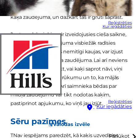
kaķiem ir vērojamas uzvedības izmaiņas pēc cita
kaķa zaudējuma, un dažkārt tās ir grūti saprast.
Reģistrēties
Kur iegādāties
Ja starp dzīvniekiem ir izveidojusies cieša saikne,
tad pēc biedra zaudējuma visbiežāk radīsies
skumjas. Pat kaķi, kas nemitīgi kaujas, var izjust
bēdas pēc cīņu biedra zaudējuma. Lai arī neviens
nekad nevarēs pateikt, vai kaķi saprot nāvi, viņi
tomēr izjutīs drauga trūkumu un to, ka mājās
kaut kas ir mainījies. Arī saimnieka bēdas par
mīluļa zaudējumu var tikt nodotas kaķim,
Reģistrēties
pastiprinot apjukumu, ko viņš jau izjūt.
Kur iegādāties
Sēru pazīmes
Valodas izvēle
TNav iespējams paredzēt, kā kaķis uzvedīsies
Pārlūkot