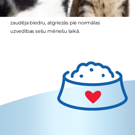
skaļāki. Taču pozitīvi ir tas, ka 160 aptaujātajās
mājsaimniecībās visi lolojumdzīvnieki, kas
zaudēja biedru, atgriezās pie normālas
uzvedības sešu mēnešu laikā.