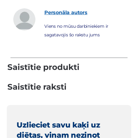
Personāla
autors
Viens no mūsu darbiniekiem ir
sagatavojis šo rakstu jums
Saistītie produkti
Saistītie raksti
Uzlieciet savu kaķi uz
diētas, viņam nezinot