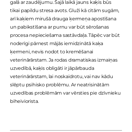
galā ar zaudējumu. Šajā laikā jauns kaķis būs
tikai papildu stresa avots. Gluži kā citām sugām,
arī kaķiem mirušā drauga ķermeņa apostīšana
un pabikstīšana ar purnu var būt sērošanas
procesa nepieciešama sastāvdaļa. Tāpēc var būt
noderīgi pārnest mājās iemidzinātā kaķa
ķermeni, nevis nodot to kremēšanai
veterinārārstam. Ja rodas dramatiskas izmaiņas
uzvedībā, kaķis obligāti ir jāpārbauda
veterinārārstam, lai noskaidrotu, vai nav kādu
slēptu psihisko problēmu. Ar neatrisinātām
uzvedības problēmām var vērsties pie dzīvnieku
biheiviorista.