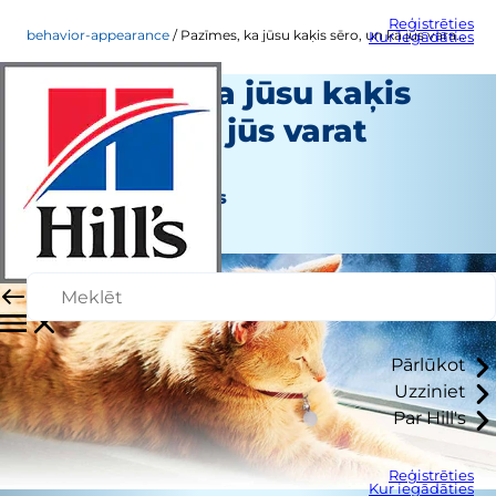
Reģistrēties
behavior-appearance
Pazīmes, ka jūsu kaķis sēro, un kā jūs varat palīdzēt
Kur iegādāties
Pazīmes, ka jūsu kaķis
sēro, un kā jūs varat
palīdzēt
Uzvedība un izskats
Personāla autors
Pārlūkot
Uzziniet
Par Hill's
Reģistrēties
Kur iegādāties