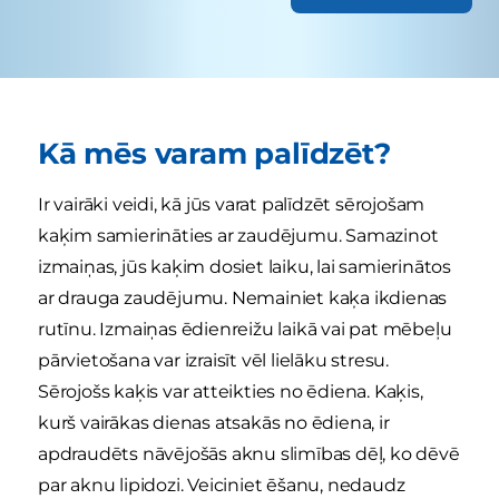
Kā mēs varam palīdzēt?
Ir vairāki veidi, kā jūs varat palīdzēt sērojošam
kaķim samierināties ar zaudējumu. Samazinot
izmaiņas, jūs kaķim dosiet laiku, lai samierinātos
ar drauga zaudējumu. Nemainiet kaķa ikdienas
rutīnu. Izmaiņas ēdienreižu laikā vai pat mēbeļu
pārvietošana var izraisīt vēl lielāku stresu.
Sērojošs kaķis var atteikties no ēdiena. Kaķis,
kurš vairākas dienas atsakās no ēdiena, ir
apdraudēts nāvējošās aknu slimības dēļ, ko dēvē
par aknu lipidozi. Veiciniet ēšanu, nedaudz