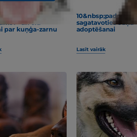
manam sunim ir
10&nbsp;padomi, k
jums?" un citi
sagatavoties suņa
i par kuņģa-zarnu
adoptēšanai
k
Lasīt vairāk