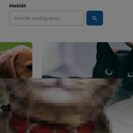
Meklēt
pet