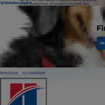
Valodas izvēle
ziņas, padomus un padomus tieši šeit.
Fi
At
Reģistrēties
Kur iegādāties