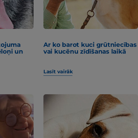
tojuma
Ar ko barot kuci grūtniecības
loņi un
vai kucēnu zīdīšanas laikā
Lasīt vairāk