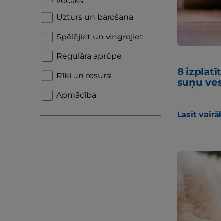
vecāks
Uzturs un barošana
Spēlējiet un vingrojiet
Regulāra aprūpe
8 izplat
Rīki un resursi
suņu ve
Apmācība
Lasīt vairā