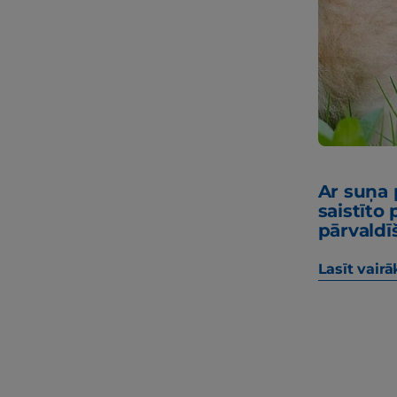
Ar suņa
saistīto
pārvaldī
Lasīt vairā