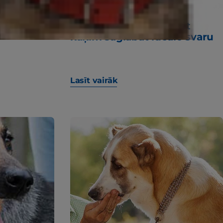
ā
4 ieteikumi, kā palīdzēt
kaķim saglabāt ideālo svaru
Lasīt vairāk