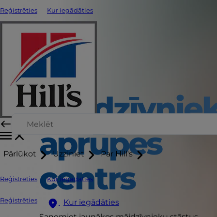
Reģistrēties
Kur iegādāties
Mājdzīvnie
aprūpes
Pārlūkot
Uzziniet
Par Hill's
centrs
Reģistrēties
Kur iegādāties
Reģistrēties
Kur iegādāties
Saņemiet jaunākos mājdzīvnieku stāstus,