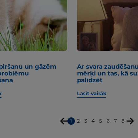
 piršanu un gāzēm
Ar svara zaudēšanu 
 problēmu
mērķi un tas, kā su
šana
palīdzēt
k
Lasīt vairāk
1
2
3
4
5
6
7
8