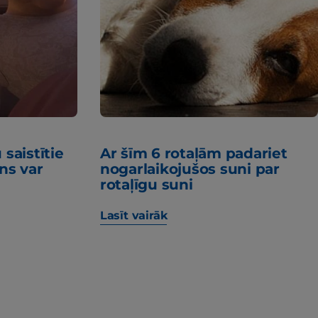
saistītie
Ar šīm 6 rotaļām padariet
ns var
nogarlaikojušos suni par
rotaļīgu suni
Lasīt vairāk