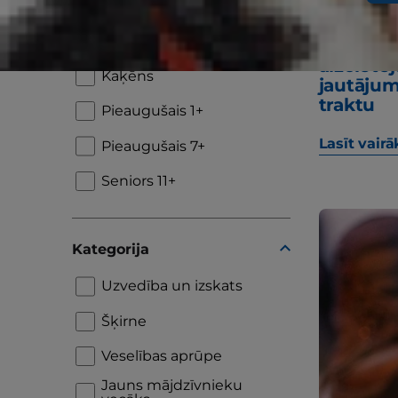
Dzīves posms
Kucēns
"Kāpēc 
aizcietē
Kaķēns
jautājum
traktu
Pieaugušais 1+
Lasīt vairā
Pieaugušais 7+
Seniors 11+
Kategorija
Uzvedība un izskats
Šķirne
Veselības aprūpe
Jauns mājdzīvnieku