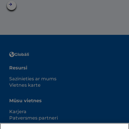
Globāli
Resursi
Sazinieties ar mums
Vietnes karte
Mūsu vietnes
Karjera
Patversmes partneri