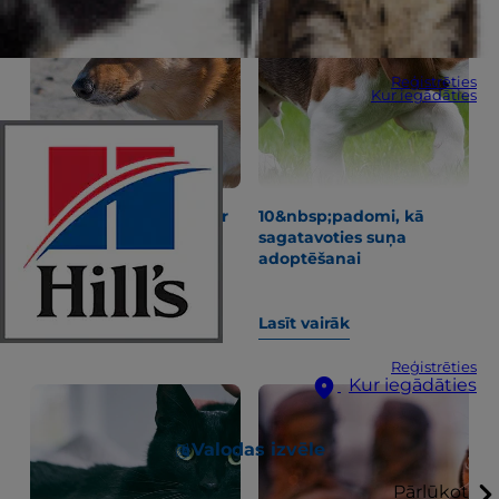
Reģistrēties
Kur iegādāties
"Kāpēc manam sunim ir
10&nbsp;padomi, kā
aizcietējums?" un citi
sagatavoties suņa
jautājumi par kuņģa-
adoptēšanai
zarnu traktu
Lasīt vairāk
Lasīt vairāk
Reģistrēties
Kur iegādāties
Valodas izvēle
Pārlūkot