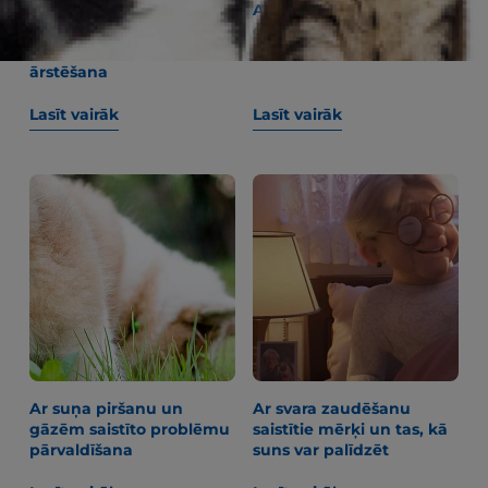
Alopēcija un
Ar ko barot kuci
apmatojuma zudums
grūtniecības vai kucēnu
suņiem: cēloņi un
zīdīšanas laikā
ārstēšana
Lasīt vairāk
Lasīt vairāk
Ar suņa piršanu un
Ar svara zaudēšanu
gāzēm saistīto problēmu
saistītie mērķi un tas, kā
pārvaldīšana
suns var palīdzēt