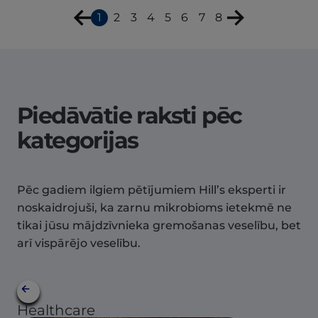
1
2
3
4
5
6
7
8
Piedāvātie raksti pēc
kategorijas
Pēc gadiem ilgiem pētījumiem Hill’s eksperti ir
noskaidrojuši, ka zarnu mikrobioms ietekmē ne
tikai jūsu mājdzīvnieka gremošanas veselību, bet
arī vispārējo veselību.
Healthcare