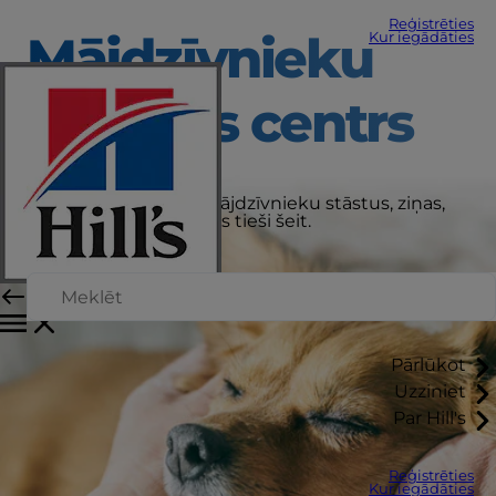
Reģistrēties
Mājdzīvnieku
Kur iegādāties
aprūpes centrs
Saņemiet jaunākos mājdzīvnieku stāstus, ziņas,
padomus un padomus tieši šeit.
Pārlūkot
Uzziniet
Par Hill's
Reģistrēties
Kur iegādāties