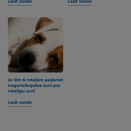
Lasīt vairāk
Lasīt vairāk
Ar šīm 6 rotaļām padariet
nogarlaikojušos suni par
rotaļīgu suni
Lasīt vairāk