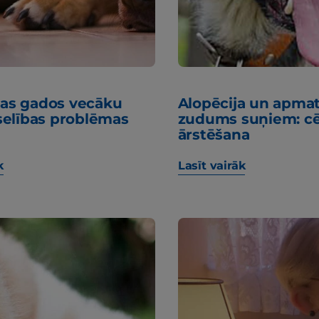
ītas gados vecāku
Alopēcija un apma
selības problēmas
zudums suņiem: cē
ārstēšana
k
Lasīt vairāk