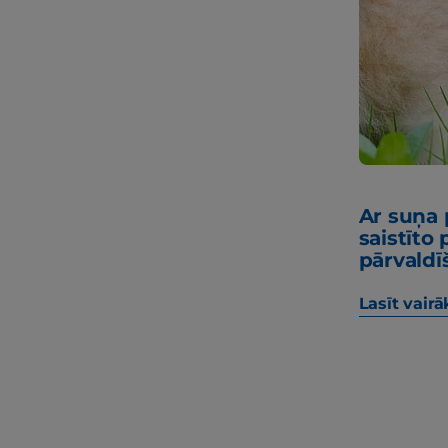
Ar suņa
saistīto
pārvaldī
Lasīt vairā