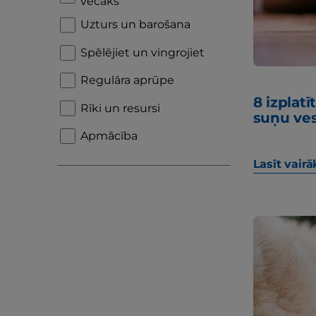
vecāks
Uzturs un barošana
Spēlējiet un vingrojiet
Regulāra aprūpe
8 izplat
Rīki un resursi
suņu ve
Apmācība
Lasīt vairā