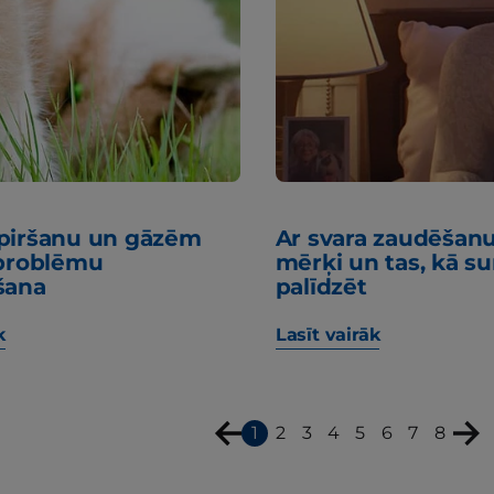
 piršanu un gāzēm
Ar svara zaudēšanu 
 problēmu
mērķi un tas, kā su
šana
palīdzēt
k
Lasīt vairāk
1
2
3
4
5
6
7
8