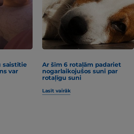
saistītie
Ar šīm 6 rotaļām padariet
ns var
nogarlaikojušos suni par
rotaļīgu suni
Lasīt vairāk