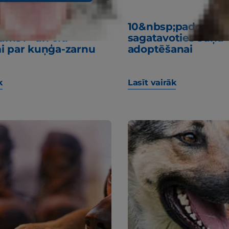
manam sunim ir
10&nbsp;padomi, k
jums?" un citi
sagatavoties suņa
i par kuņģa-zarnu
adoptēšanai
k
Lasīt vairāk