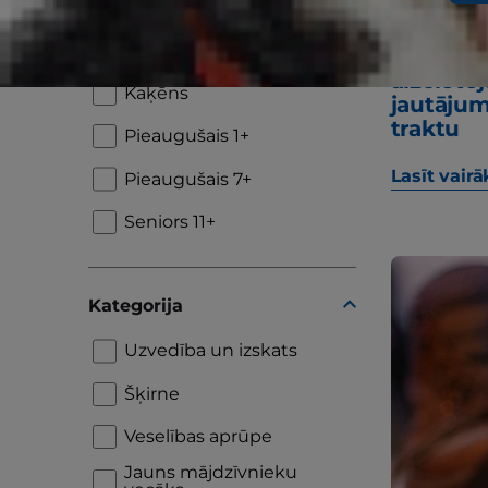
Dzīves posms
Kucēns
"Kāpēc 
aizcietē
Kaķēns
jautājum
traktu
Pieaugušais 1+
Lasīt vairā
Pieaugušais 7+
Seniors 11+
Kategorija
Uzvedība un izskats
Šķirne
Veselības aprūpe
Jauns mājdzīvnieku