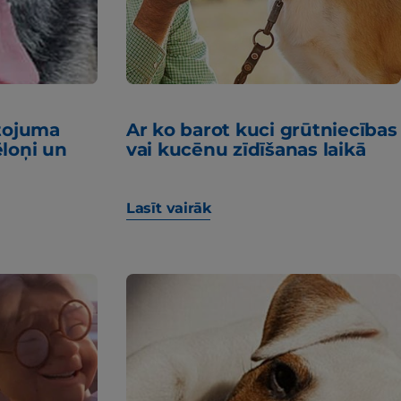
tojuma
Ar ko barot kuci grūtniecības
loņi un
vai kucēnu zīdīšanas laikā
Lasīt vairāk