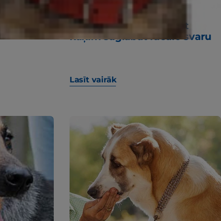
ā
4 ieteikumi, kā palīdzēt
kaķim saglabāt ideālo svaru
Lasīt vairāk