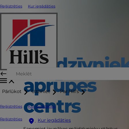
Reģistrēties
Kur iegādāties
Mājdzīvnie
aprūpes
Pārlūkot
Uzziniet
Par Hill's
centrs
Reģistrēties
Kur iegādāties
Reģistrēties
Kur iegādāties
Saņemiet jaunākos mājdzīvnieku stāstus,