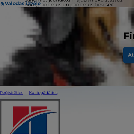
Valodas izvēle
ziņas, padomus un padomus tieši šeit.
Fi
At
Reģistrēties
Kur iegādāties