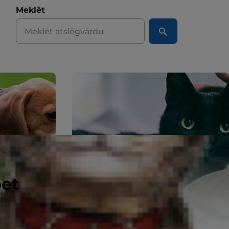
Meklēt
pet