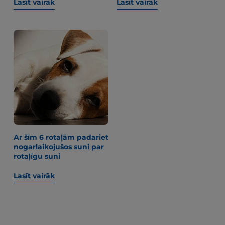
Lasīt vairāk
Lasīt vairāk
Ar šīm 6 rotaļām padariet
nogarlaikojušos suni par
rotaļīgu suni
Lasīt vairāk