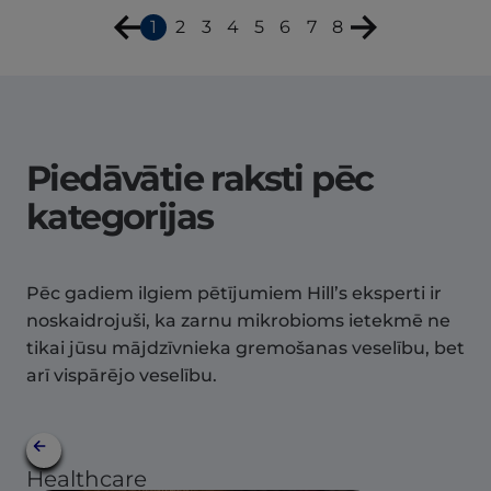
1
2
3
4
5
6
7
8
Piedāvātie raksti pēc
kategorijas
Pēc gadiem ilgiem pētījumiem Hill’s eksperti ir
noskaidrojuši, ka zarnu mikrobioms ietekmē ne
tikai jūsu mājdzīvnieka gremošanas veselību, bet
arī vispārējo veselību.
Healthcare