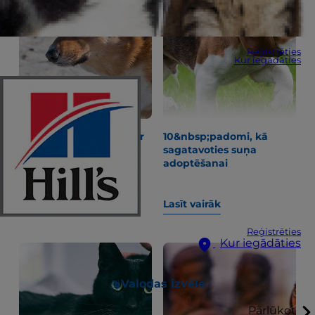
Reģistrēties
Kur iegādāties
"Kāpēc manam sunim ir
10&nbsp;padomi, kā
aizcietējums?" un citi
sagatavoties suņa
jautājumi par kuņģa-
adoptēšanai
zarnu traktu
Lasīt vairāk
Lasīt vairāk
Reģistrēties
Kur iegādāties
Valodas izvēle
Pārlūkot