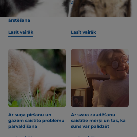
Alopēcija un
Ar ko barot kuci
apmatojuma zudums
grūtniecības vai kucēnu
suņiem: cēloņi un
zīdīšanas laikā
ārstēšana
Lasīt vairāk
Lasīt vairāk
Ar suņa piršanu un
Ar svara zaudēšanu
gāzēm saistīto problēmu
saistītie mērķi un tas, kā
pārvaldīšana
suns var palīdzēt