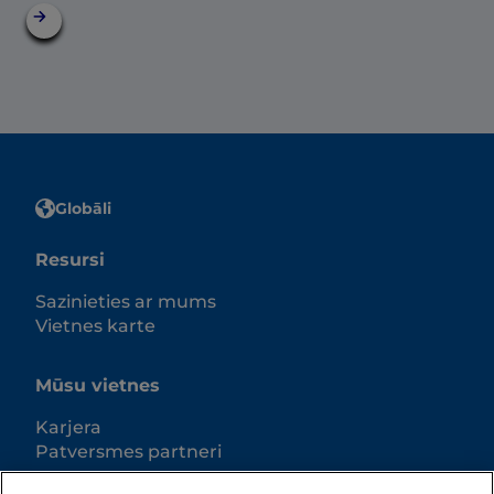
Globāli
Resursi
Sazinieties ar mums
Vietnes karte
Mūsu vietnes
Karjera
Patversmes partneri