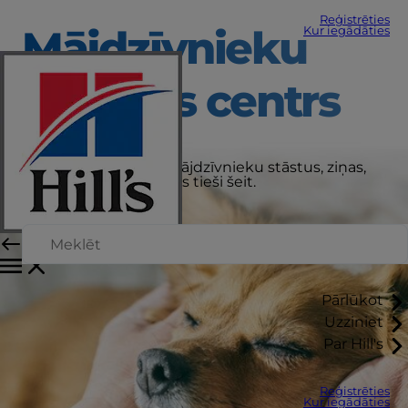
Reģistrēties
Mājdzīvnieku
Kur iegādāties
aprūpes centrs
Saņemiet jaunākos mājdzīvnieku stāstus, ziņas,
padomus un padomus tieši šeit.
Pārlūkot
Uzziniet
Par Hill's
Reģistrēties
Kur iegādāties