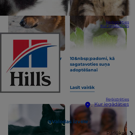
Reģistrēties
Kur iegādāties
"Kāpēc manam sunim ir
10&nbsp;padomi, kā
aizcietējums?" un citi
sagatavoties suņa
jautājumi par kuņģa-
adoptēšanai
zarnu traktu
Lasīt vairāk
Lasīt vairāk
Reģistrēties
Kur iegādāties
Valodas izvēle
Pārlūkot