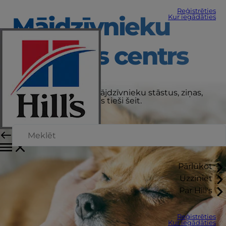
Reģistrēties
Mājdzīvnieku
Kur iegādāties
aprūpes centrs
Saņemiet jaunākos mājdzīvnieku stāstus, ziņas,
padomus un padomus tieši šeit.
Pārlūkot
Uzziniet
Par Hill's
Reģistrēties
Kur iegādāties