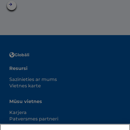
Globāli
Resursi
Sazinieties ar mums
Vietnes karte
Mūsu vietnes
Karjera
Patversmes partneri