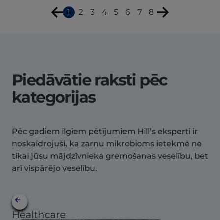
1
2
3
4
5
6
7
8
Piedāvātie raksti pēc
kategorijas
Pēc gadiem ilgiem pētījumiem Hill’s eksperti ir
noskaidrojuši, ka zarnu mikrobioms ietekmē ne
tikai jūsu mājdzīvnieka gremošanas veselību, bet
arī vispārējo veselību.
Healthcare