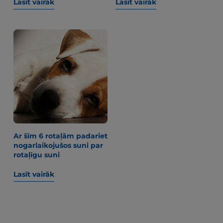
Lasīt vairāk
Lasīt vairāk
Ar šīm 6 rotaļām padariet
nogarlaikojušos suni par
rotaļīgu suni
Lasīt vairāk