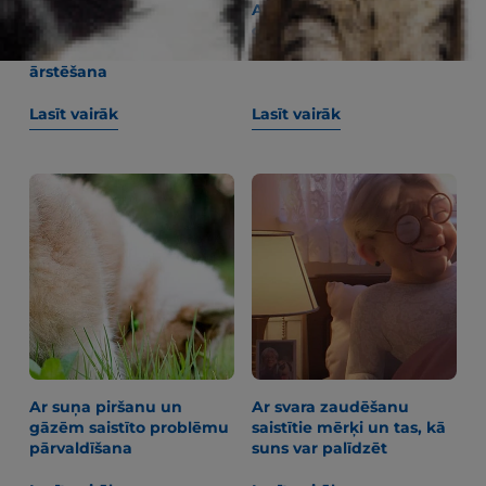
Alopēcija un
Ar ko barot kuci
apmatojuma zudums
grūtniecības vai kucēnu
suņiem: cēloņi un
zīdīšanas laikā
ārstēšana
Lasīt vairāk
Lasīt vairāk
Ar suņa piršanu un
Ar svara zaudēšanu
gāzēm saistīto problēmu
saistītie mērķi un tas, kā
pārvaldīšana
suns var palīdzēt