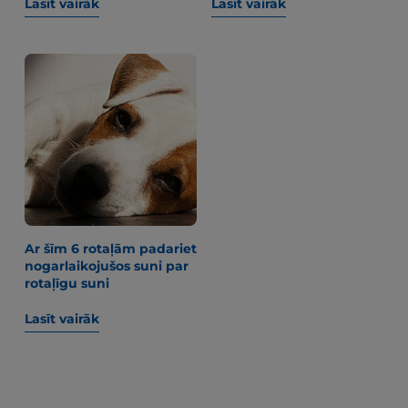
Lasīt vairāk
Lasīt vairāk
Ar šīm 6 rotaļām padariet
nogarlaikojušos suni par
rotaļīgu suni
Lasīt vairāk