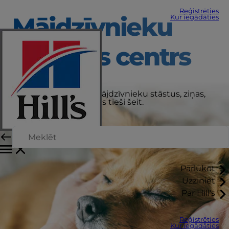
Reģistrēties
Mājdzīvnieku
Kur iegādāties
aprūpes centrs
Saņemiet jaunākos mājdzīvnieku stāstus, ziņas,
padomus un padomus tieši šeit.
Pārlūkot
Uzziniet
Par Hill's
Reģistrēties
Kur iegādāties