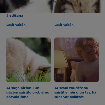
Alopēcija un
Ar ko barot kuci
apmatojuma zudums
grūtniecības vai kucēnu
suņiem: cēloņi un
zīdīšanas laikā
ārstēšana
Lasīt vairāk
Lasīt vairāk
Ar suņa piršanu un
Ar svara zaudēšanu
gāzēm saistīto problēmu
saistītie mērķi un tas, kā
pārvaldīšana
suns var palīdzēt