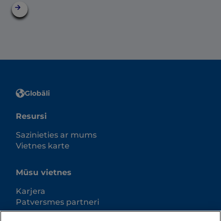
Globāli
Resursi
Sazinieties ar mums
Vietnes karte
Mūsu vietnes
Karjera
Patversmes partneri