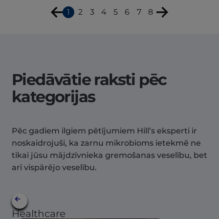
1
2
3
4
5
6
7
8
Piedāvātie raksti pēc
kategorijas
Pēc gadiem ilgiem pētījumiem Hill’s eksperti ir
noskaidrojuši, ka zarnu mikrobioms ietekmē ne
tikai jūsu mājdzīvnieka gremošanas veselību, bet
arī vispārējo veselību.
Healthcare